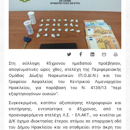
Στη σύλληψη 45χρονου ημεδαπού προέβησαν,
απογευματινές ώρες χθες, στελέχη της Περιφερειακής
Ομάδας Δίωξης Ναρκωτικών (Π.Ο.ΔΙ.Ν.) και του
Γραφείου Ασφαλείας του Κεντρικού Λιμεναρχείου
Ηρακλείου, για παράβαση του Ν. 4139/13 ''περί
εξαρτησιογόνων ουσιών''.
Συγκεκριμένα, κατόπιν αξιοποίησης πληροφοριών και
επιτήρησης, εντοπίστηκε ο 45χρονος, από τα
προαναφερόμενα στελέχη Λ.Σ. - ΕΛ.ΑΚΤ., να κινείται με
Δ/Κ όχημα ιδιοκτησίας έτερου ατόμου σε επαρχιακή οδό
του Δήμου Ηρακλείου και να σταθμεύει στην άκρη του