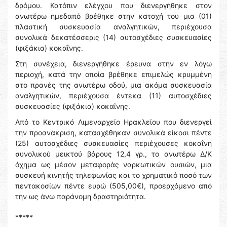
δρόμου. Κατόπιν ελέγχου που διενεργήθηκε στον
ανωτέρω ημεδαπό βρέθηκε στην κατοχή του μια (01)
πλαστική συσκευασία αναλγητικών, περιέχουσα
συνολικά δεκατέσσερις (14) αυτοσχέδιες συσκευασίες
(φιξάκια) κοκαΐνης.
Στη συνέχεια, διενεργήθηκε έρευνα στην εν λόγω
περιοχή, κατά την οποία βρέθηκε επιμελώς κρυμμένη
στο πρανές της ανωτέρω οδού, μια ακόμα συσκευασία
αναλγητικών, περιέχουσα έντεκα (11) αυτοσχέδιες
συσκευασίες (φιξάκια) κοκαΐνης.
Από το Κεντρικό Λιμεναρχείο Ηρακλείου που διενεργεί
την προανάκριση, κατασχέθηκαν συνολικά είκοσι πέντε
(25) αυτοσχέδιες συσκευασίες περιέχουσες κοκαΐνη
συνολικού μεικτού βάρους 12,4 γρ., το ανωτέρω Δ/Κ
όχημα ως μέσον μεταφοράς ναρκωτικών ουσιών, μια
συσκευή κινητής τηλεφωνίας και το χρηματικό ποσό των
πεντακοσίων πέντε ευρώ (505,00€), προερχόμενο από
την ως άνω παράνομη δραστηριότητα.
*****