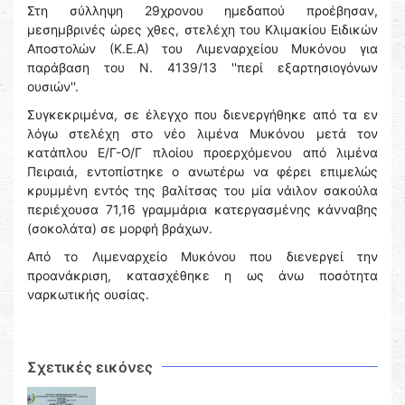
Στη σύλληψη 29χρονου ημεδαπού προέβησαν,
μεσημβρινές ώρες χθες, στελέχη του Κλιμακίου Ειδικών
Αποστολών (Κ.Ε.Α) του Λιμεναρχείου Μυκόνου για
παράβαση του Ν. 4139/13 ''περί εξαρτησιογόνων
ουσιών''.
Συγκεκριμένα, σε έλεγχο που διενεργήθηκε από τα εν
λόγω στελέχη στο νέο λιμένα Μυκόνου μετά τον
κατάπλου Ε/Γ-Ο/Γ πλοίου προερχόμενου από λιμένα
Πειραιά, εντοπίστηκε ο ανωτέρω να φέρει επιμελώς
κρυμμένη εντός της βαλίτσας του μία νάιλον σακούλα
περιέχουσα 71,16 γραμμάρια κατεργασμένης κάνναβης
(σοκολάτα) σε μορφή βράχων.
Από το Λιμεναρχείο Μυκόνου που διενεργεί την
προανάκριση, κατασχέθηκε η ως άνω ποσότητα
ναρκωτικής ουσίας.
Σχετικές εικόνες