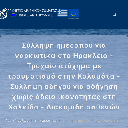
Σύλληψη ημεδαπού για
ναρκωτικά στο Ηράκλειο -
Τροχαίο ατύχημα με
τραυματισμό στην Καλαμάτα -
Σύλληψη οδηγού για οδήγηση
χωρίς άδεια ικανότητας στη
Χαλκίδα - Διακομιδή ασθενών
Αρχική σελίδα
Επικαιρότητα
Σύλληψη ημεδαπού για ναρκωτικά …