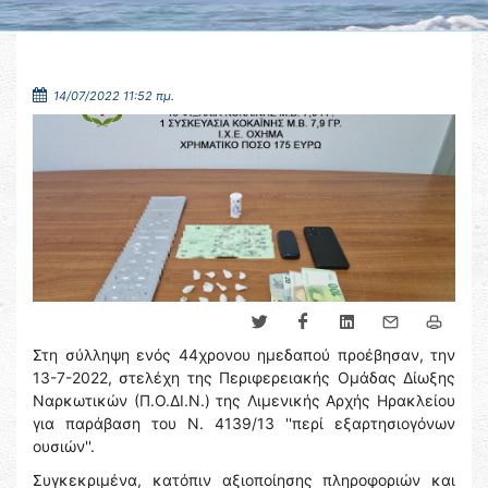
14/07/2022 11:52 πμ.
Στη σύλληψη ενός 44χρονου ημεδαπού προέβησαν, την
13-7-2022, στελέχη της Περιφερειακής Ομάδας Δίωξης
Ναρκωτικών (Π.Ο.ΔΙ.Ν.) της Λιμενικής Αρχής Ηρακλείου
για παράβαση του Ν. 4139/13 ''περί εξαρτησιογόνων
ουσιών''.
Συγκεκριμένα, κατόπιν αξιοποίησης πληροφοριών και