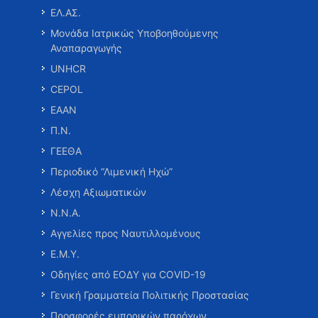
ΕΛ.ΑΣ.
Μονάδα Ιατρικώς Υποβοηθούμενης
Αναπαραγωγής
UNHCR
CEPOL
ΕΑΑΝ
Π.Ν.
ΓΕΕΘΑ
Περιοδικό “Λιμενική Ηχώ”
Λέσχη Αξιωματικών
Ν.Ν.Α.
Αγγελίες προς Ναυτιλλομένους
Ε.Μ.Υ.
Οδηγίες από ΕΟΔΥ για COVID-19
Γενική Γραμματεία Πολιτικής Προστασίας
Προσφορές εμπορικών παρόχων