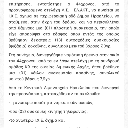
επιτήρησης, εντοπίστηκε ο 44χρονος, από τα
προαναφερόμενα στελέχη Λ.Σ. - ΕΛ.ΑΚΤ., να κινείται με
Ι.Χ.Ε. όχημα σε περιφερειακή οδό Δήμου Ηρακλείου, να
σταθμεύει στην άκρη του δρόμου και να περισυλλέγει
από θάμνους μια (01) πλαστική συσκευασία, την οποία
είχε αποκρύψει στο έδαφος όπου εντός της οποίας
βρέθηκαν δεκατρείς (13) αυτοσχέδιες συσκευασίες
(φιξάκια) κοκαΐνης, συνολικού μεικτού βάρους 7,0γρ.
Στη συνέχεια, διενεργήθηκε νομότυπη έρευνα στην οικία
του 44χρονου, από τα εν λόγω στελέχη με τη συνδρομή
ομάδας Κ9 της οικείας Λιμενικής Αρχής, όπου βρέθηκε
μια (01) νάιλον συσκευασία κοκαΐνης, συνολικού
μεικτού βάρους 7,9γρ.
Από το Κεντρικό Λιμεναρχείο Ηρακλείου που διενεργεί
την προανάκριση, κατασχέθηκαν τα ακόλουθα:
- η ανωτέρω ποσότητα ναρκωτικών ουσιών,
-δύο (02) συσκευές κινητής τηλεφωνίας,
-το ανωτέρω Ι.Χ.Ε. όχημα και