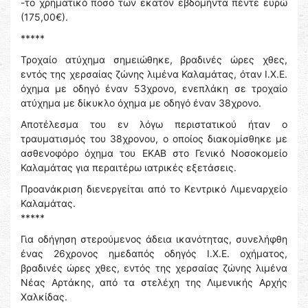
-το χρηματικό ποσό των εκατόν εβδομήντα πέντε ευρώ
(175,00€).
*****
Τροχαίο ατύχημα σημειώθηκε, βραδινές ώρες χθες,
εντός της χερσαίας ζώνης λιμένα Καλαμάτας, όταν Ι.Χ.Ε.
όχημα με οδηγό έναν 53χρονο, ενεπλάκη σε τροχαίο
ατύχημα με δίκυκλο όχημα με οδηγό έναν 38χρονο.
Αποτέλεσμα του εν λόγω περιστατικού ήταν ο
τραυματισμός του 38χρονου, ο οποίος διακομίσθηκε με
ασθενοφόρο όχημα του ΕΚΑΒ στο Γενικό Νοσοκομείο
Καλαμάτας για περαιτέρω ιατρικές εξετάσεις.
Προανάκριση διενεργείται από το Κεντρικό Λιμεναρχείο
Καλαμάτας.
*****
Για οδήγηση στερούμενος άδεια ικανότητας, συνελήφθη
ένας 26χρονος ημεδαπός οδηγός Ι.Χ.Ε. οχήματος,
βραδινές ώρες χθες, εντός της χερσαίας ζώνης λιμένα
Νέας Αρτάκης, από τα στελέχη της Λιμενικής Αρχής
Χαλκίδας.