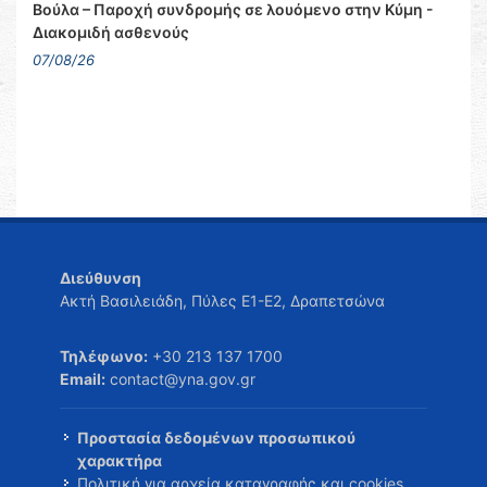
Βούλα – Παροχή συνδρομής σε λουόμενο στην Κύμη -
Διακομιδή ασθενούς
07/08/26
Διεύθυνση
Ακτή Βασιλειάδη, Πύλες Ε1-Ε2, Δραπετσώνα
Τηλέφωνο:
+30 213 137 1700
Email:
contact@yna.gov.gr
Προστασία δεδομένων προσωπικού
χαρακτήρα
Πολιτική για αρχεία καταγραφής και cookies