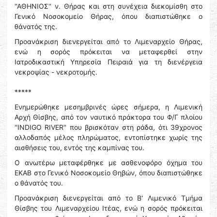
''ΑΘΗΝΙΟΣ'' ν. Θήρας και στη συνέχεια διεκομίσθη στο
Γενικό Νοσοκομείο Θήρας, όπου διαπιστώθηκε ο
θάνατός της.
Προανάκριση διενεργείται από το Λιμεναρχείο Θήρας,
ενώ η σορός πρόκειται να μεταφερθεί στην
Ιατροδικαστική Υπηρεσία Πειραιά για τη διενέργεια
νεκροψίας - νεκροτομής.
*****
Ενημερώθηκε μεσημβρινές ώρες σήμερα, η Λιμενική
Αρχή Θίσβης, από τον ναυτικό πράκτορα του Φ/Γ πλοίου
''INDIGO RIVER'' που βρισκόταν στη ράδα, ότι 39χρονος
αλλοδαπός μέλος πληρώματος, εντοπίστηκε χωρίς της
αισθήσεις του, εντός της καμπίνας του.
Ο ανωτέρω μεταφέρθηκε με ασθενοφόρο όχημα του
ΕΚΑΒ στο Γενικό Νοσοκομείο Θηβών, όπου διαπιστώθηκε
ο θάνατός του.
Προανάκριση διενεργείται από το Β' Λιμενικό Τμήμα
Θίσβης του Λιμεναρχείου Ιτέας, ενώ η σορός πρόκειται