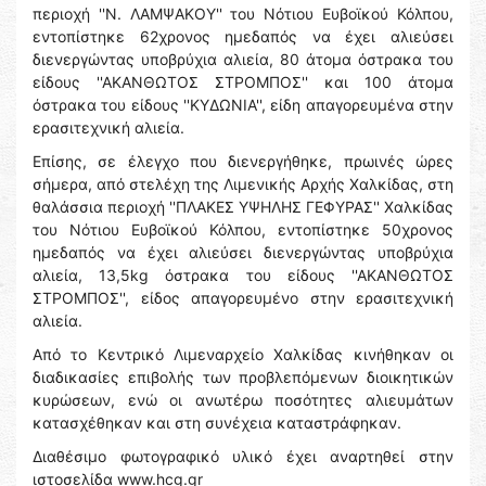
περιοχή ''Ν. ΛΑΜΨΑΚΟΥ'' του Νότιου Ευβοϊκού Κόλπου,
εντοπίστηκε 62χρονος ημεδαπός να έχει αλιεύσει
διενεργώντας υποβρύχια αλιεία, 80 άτομα όστρακα του
είδους ''ΑΚΑΝΘΩΤΟΣ ΣΤΡΟΜΠΟΣ'' και 100 άτομα
όστρακα του είδους ''ΚΥΔΩΝΙΑ'', είδη απαγορευμένα στην
ερασιτεχνική αλιεία.
Επίσης, σε έλεγχο που διενεργήθηκε, πρωινές ώρες
σήμερα, από στελέχη της Λιμενικής Αρχής Χαλκίδας, στη
θαλάσσια περιοχή ''ΠΛΑΚΕΣ ΥΨΗΛΗΣ ΓΕΦΥΡΑΣ'' Χαλκίδας
του Νότιου Ευβοϊκού Κόλπου, εντοπίστηκε 50χρονος
ημεδαπός να έχει αλιεύσει διενεργώντας υποβρύχια
αλιεία, 13,5kg όστρακα του είδους ''ΑΚΑΝΘΩΤΟΣ
ΣΤΡΟΜΠΟΣ'', είδος απαγορευμένο στην ερασιτεχνική
αλιεία.
Από το Κεντρικό Λιμεναρχείο Χαλκίδας κινήθηκαν οι
διαδικασίες επιβολής των προβλεπόμενων διοικητικών
κυρώσεων, ενώ οι ανωτέρω ποσότητες αλιευμάτων
κατασχέθηκαν και στη συνέχεια καταστράφηκαν.
Διαθέσιμο φωτογραφικό υλικό έχει αναρτηθεί στην
ιστοσελίδα www.hcg.gr