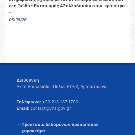
στη Γαύδο - Εντοπισμός 47 αλλοδαπών στην Ιεράπετρα
-
06/08/26
Διεύθυνση
Ακτή Βασιλειάδη, Πύλες Ε1-Ε2, Δραπετσώνα
Τηλέφωνο:
+30 213 137 1700
Email:
contact@yna.gov.gr
Προστασία δεδομένων προσωπικού
χαρακτήρα