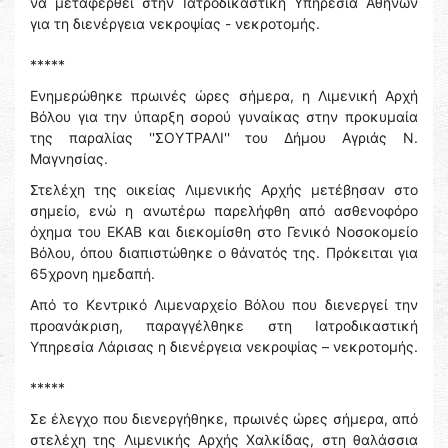
να μεταφερθεί στην Ιατροδικαστική Υπηρεσία Αθηνών
για τη διενέργεια νεκροψίας - νεκροτομής.
*****
Ενημερώθηκε πρωινές ώρες σήμερα, η Λιμενική Αρχή
Βόλου για την ύπαρξη σορού γυναίκας στην προκυμαία
της παραλίας ''ΣΟΥΤΡΑΛΙ'' του Δήμου Αγριάς Ν.
Μαγνησίας.
Στελέχη της οικείας Λιμενικής Αρχής μετέβησαν στο
σημείο, ενώ η ανωτέρω παρελήφθη από ασθενοφόρο
όχημα του ΕΚΑΒ και διεκομίσθη στο Γενικό Νοσοκομείο
Βόλου, όπου διαπιστώθηκε ο θάνατός της. Πρόκειται για
65χρονη ημεδαπή.
Από το Κεντρικό Λιμεναρχείο Βόλου που διενεργεί την
προανάκριση, παραγγέλθηκε στη Ιατροδικαστική
Υπηρεσία Λάρισας η διενέργεια νεκροψίας – νεκροτομής.
*****
Σε έλεγχο που διενεργήθηκε, πρωινές ώρες σήμερα, από
στελέχη της Λιμενικής Αρχής Χαλκίδας, στη θαλάσσια