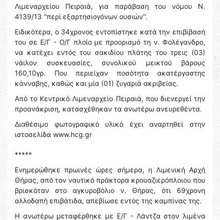
Λιμεναρχείου Πειραιά, για παράβαση του νόμου Ν.
4139/13 ''περί εξαρτησιογόνων ουσιών''.
Ειδικότερα, ο 34χρονος εντοπίστηκε κατά την επιβίβασή
του σε Ε/Γ - Ο/Γ πλοίο με προορισμό τη ν. Φολέγανδρο,
να κατέχει εντός του σακιδίου πλάτης του τρεις (03)
νάιλον συσκευασίες, συνολικού μεικτού βάρους
160,10γρ. Που περιείχαν ποσότητα ακατέργαστης
κάνναβης, καθώς και μία (01) ζυγαριά ακριβείας.
Από το Κεντρικό Λιμεναρχείο Πειραιά, που διενεργεί την
προανάκριση, κατασχέθηκαν τα ανωτέρω ανευρεθέντα.
Διαθέσιμο φωτογραφικό υλικό έχει αναρτηθεί στην
ιστοσελίδα www.hcg.gr
*****
Ενημερώθηκε πρωινές ώρες σήμερα, η Λιμενική Αρχή
Θήρας, από τον ναυτικό πράκτορα κρουαζιερόπλοιου που
βρισκόταν στο αγκυροβόλιο ν. Θήρας, ότι 69χρονη
αλλοδαπή επιβάτιδα, απεβίωσε εντός της καμπίνας της.
Η ανωτέρω μεταφέρθηκε με Ε/Γ - Λάντζα στον λιμένα