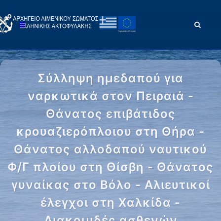
Σύλληψη ημεδαπού για
ναρκωτικά στον Πειραιά -
Θάνατος επιβάτιδος
κρουαζιερόπλοιου στη Θήρα -
Θάνατος αλλοδαπού ναυτικού
Φ/Γ πλοίου στη Θίσβη - Θάνατος
γυναίκας στο Βόλο - Αλιευτικοί
έλεγχοι στη Χαλκίδα -
Διακομιδές ασθενών