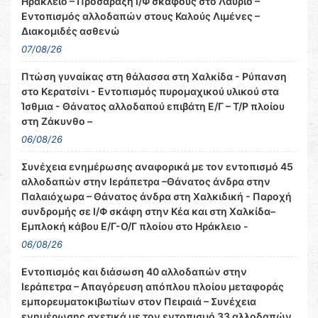
Ηράκλειο – Προσάραξη Ι/Φ σκάφους στο Λαύριο –
Εντοπισμός αλλοδαπών στους Καλούς Λιμένες –
Διακομιδές ασθενώ
07/08/26
Πτώση γυναίκας στη θάλασσα στη Χαλκίδα - Ρύπανση
στο Κερατσίνι - Εντοπισμός πυρομαχικού υλικού στα
Ίσθμια - Θάνατος αλλοδαπού επιβάτη Ε/Γ – Τ/Ρ πλοίου
στη Ζάκυνθο –
06/08/26
Συνέχεια ενημέρωσης αναφορικά με τον εντοπισμό 45
αλλοδαπών στην Ιεράπετρα –Θάνατος άνδρα στην
Παλαιόχωρα – Θάνατος άνδρα στη Χαλκιδική - Παροχή
συνδρομής σε Ι/Φ σκάφη στην Κέα και στη Χαλκίδα–
Εμπλοκή κάβου Ε/Γ-Ο/Γ πλοίου στο Ηράκλειο -
06/08/26
Εντοπισμός και διάσωση 40 αλλοδαπών στην
Ιεράπετρα – Απαγόρευση απόπλου πλοίου μεταφοράς
εμπορευματοκιβωτίων στον Πειραιά – Συνέχεια
ενημέρωσης σχετικά με τον εντοπισμό 33 αλλοδαπών