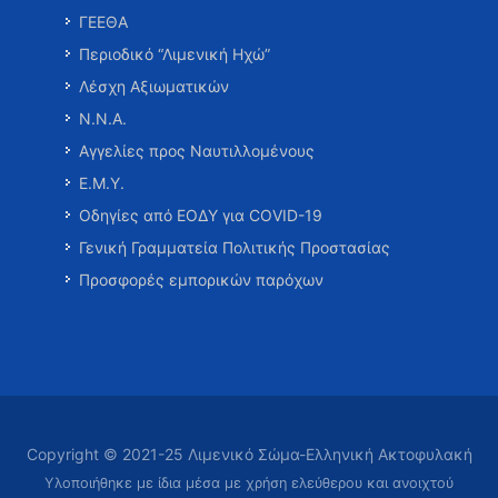
ΓΕΕΘΑ
Περιοδικό “Λιμενική Ηχώ”
Λέσχη Αξιωματικών
Ν.Ν.Α.
Αγγελίες προς Ναυτιλλομένους
Ε.Μ.Υ.
Οδηγίες από ΕΟΔΥ για COVID-19
Γενική Γραμματεία Πολιτικής Προστασίας
Προσφορές εμπορικών παρόχων
Copyright © 2021-25 Λιμενικό Σώμα-Ελληνική Ακτοφυλακή
Υλοποιήθηκε με ίδια μέσα με χρήση ελεύθερου και ανοιχτού