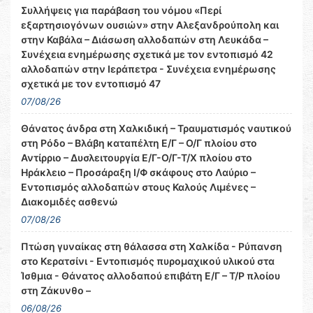
Συλλήψεις για παράβαση του νόμου «Περί
εξαρτησιογόνων ουσιών» στην Αλεξανδρούπολη και
στην Καβάλα – Διάσωση αλλοδαπών στη Λευκάδα –
Συνέχεια ενημέρωσης σχετικά με τον εντοπισμό 42
αλλοδαπών στην Ιεράπετρα - Συνέχεια ενημέρωσης
σχετικά με τον εντοπισμό 47
07/08/26
Θάνατος άνδρα στη Χαλκιδική – Τραυματισμός ναυτικού
στη Ρόδο – Βλάβη καταπέλτη Ε/Γ – Ο/Γ πλοίου στο
Αντίρριο – Δυσλειτουργία Ε/Γ-Ο/Γ-Τ/Χ πλοίου στο
Ηράκλειο – Προσάραξη Ι/Φ σκάφους στο Λαύριο –
Εντοπισμός αλλοδαπών στους Καλούς Λιμένες –
Διακομιδές ασθενώ
07/08/26
Πτώση γυναίκας στη θάλασσα στη Χαλκίδα - Ρύπανση
στο Κερατσίνι - Εντοπισμός πυρομαχικού υλικού στα
Ίσθμια - Θάνατος αλλοδαπού επιβάτη Ε/Γ – Τ/Ρ πλοίου
στη Ζάκυνθο –
06/08/26