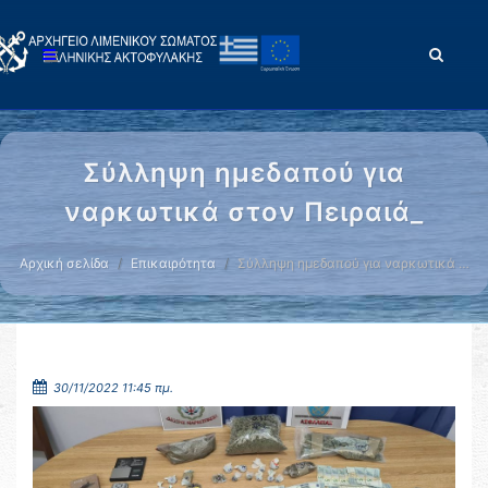
Σύλληψη ημεδαπού για
ναρκωτικά στον Πειραιά_
Αρχική σελίδα
Επικαιρότητα
Σύλληψη ημεδαπού για ναρκωτικά …
30/11/2022 11:45 πμ.