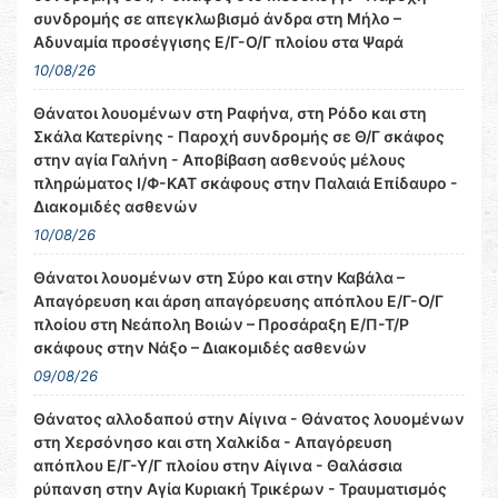
συνδρομής σε απεγκλωβισμό άνδρα στη Μήλο –
Αδυναμία προσέγγισης Ε/Γ-Ο/Γ πλοίου στα Ψαρά
10/08/26
Θάνατοι λουομένων στη Ραφήνα, στη Ρόδο και στη
Σκάλα Κατερίνης - Παροχή συνδρομής σε Θ/Γ σκάφος
στην αγία Γαλήνη - Αποβίβαση ασθενούς μέλους
πληρώματος Ι/Φ-ΚΑΤ σκάφους στην Παλαιά Επίδαυρο -
Διακομιδές ασθενών
10/08/26
Θάνατοι λουομένων στη Σύρο και στην Καβάλα –
Απαγόρευση και άρση απαγόρευσης απόπλου Ε/Γ-Ο/Γ
πλοίου στη Νεάπολη Βοιών – Προσάραξη Ε/Π-Τ/Ρ
σκάφους στην Νάξο – Διακομιδές ασθενών
09/08/26
Θάνατος αλλοδαπού στην Αίγινα - Θάνατος λουομένων
στη Χερσόνησο και στη Χαλκίδα - Απαγόρευση
απόπλου Ε/Γ-Υ/Γ πλοίου στην Αίγινα - Θαλάσσια
ρύπανση στην Αγία Κυριακή Τρικέρων - Τραυματισμός