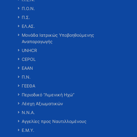
Π.Ο.Ν.
Π.Σ.
ΕΛ.ΑΣ.
Μονάδα Ιατρικώς Υποβοηθούμενης
Αναπαραγωγής
UNHCR
CEPOL
ΕΑΑΝ
Π.Ν.
ΓΕΕΘΑ
Περιοδικό “Λιμενική Ηχώ”
Λέσχη Αξιωματικών
Ν.Ν.Α.
Αγγελίες προς Ναυτιλλομένους
Ε.Μ.Υ.