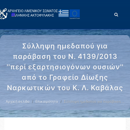
Σύλληψη ημεδαπού για
παράβαση του Ν. 4139/2013
''περί εξαρτησιογόνων ουσιών''
από το Γραφείο Δίωξης
Ναρκωτικών του Κ. Λ. Καβάλας
Αρχική σελίδα
Επικαιρότητα
Σύλληψη ημεδαπού για παράβαση …