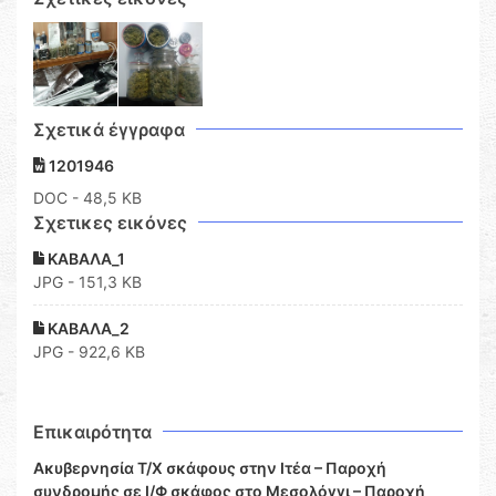
Σχετικά έγγραφα
1201946
DOC
- 48,5 KB
Σχετικες εικόνες
ΚΑΒΑΛΑ_1
JPG - 151,3 KB
ΚΑΒΑΛΑ_2
JPG - 922,6 KB
Επικαιρότητα
Ακυβερνησία Τ/Χ σκάφους στην Ιτέα – Παροχή
συνδρομής σε Ι/Φ σκάφος στο Μεσολόγγι – Παροχή