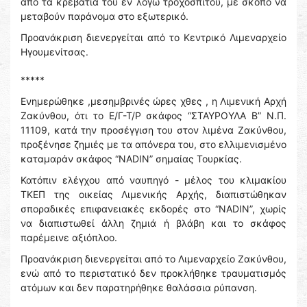
από τα κρεβάτια του εν λόγω τροχόσπιτου, με σκοπό να
μεταβούν παράνομα στο εξωτερικό.
Προανάκριση διενεργείται από το Κεντρικό Λιμεναρχείο
Ηγουμενίτσας.
*****
Ενημερώθηκε ,μεσημβρινές ώρες χθες , η Λιμενική Αρχή
Ζακύνθου, ότι το Ε/Γ-Τ/Ρ σκάφος “ΣΤΑΥΡΟΥΛΑ Β” Ν.Π.
11109, κατά την προσέγγιση του στον λιμένα Ζακύνθου,
προξένησε ζημιές με τα απόνερα του, στο ελλιμενισμένο
καταμαράν σκάφος “NADIN” σημαίας Τουρκίας.
Κατόπιν ελέγχου από ναυπηγό - μέλος του κλιμακίου
ΤΚΕΠ της οικείας Λιμενικής Αρχής, διαπιστώθηκαν
σποραδικές επιφανειακές εκδορές στο “NADIN”, χωρίς
να διαπιστωθεί άλλη ζημιά ή βλάβη και το σκάφος
παρέμεινε αξιόπλοο.
Προανάκριση διενεργείται από το Λιμεναρχείο Ζακύνθου,
ενώ από το περιστατικό δεν προκλήθηκε τραυματισμός
ατόμων και δεν παρατηρήθηκε θαλάσσια ρύπανση.