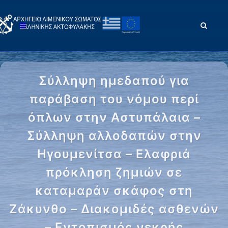
Σύλληψη ημεδαπού για
παράβαση του νόμου περί
όπλων στην Αστυπάλαια –
Σύλληψη αλλοδαπών στην
Ηγουμενίτσα – Ελαφριά
πρόκληση ζημιών σε
καταμαράν σκάφος στη
Ζάκυνθο – Διακομιδές ασθενών
– Εντοπισμός νεκρής