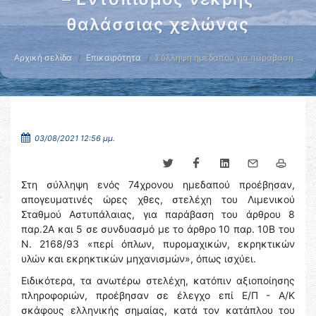
θαλάσσιας χελώνας
Αρχική σελίδα
Επικαιρότητα
Σύλληψη ημεδαπού για παράβαση …
03/08/2021 12:56 μμ.
Στη σύλληψη ενός 74χρονου ημεδαπού προέβησαν,
απογευματινές ώρες χθες, στελέχη του Λιμενικού
Σταθμού Αστυπάλαιας, για παράβαση του άρθρου 8
παρ.2Α και 5 σε συνδυασμό με το άρθρο 10 παρ. 10Β του
Ν. 2168/93 «περί όπλων, πυρομαχικών, εκρηκτικών
υλών και εκρηκτικών μηχανισμών», όπως ισχύει.
Ειδικότερα, τα ανωτέρω στελέχη, κατόπιν αξιοποίησης
πληροφοριών, προέβησαν σε έλεγχο επί Ε/Π - Α/Κ
σκάφους ελληνικής σημαίας, κατά τον κατάπλου του