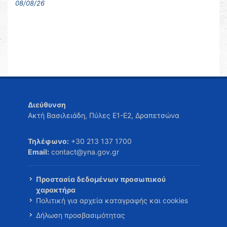
08/08/26
Διεύθυνση
Ακτή Βασιλειάδη, Πύλες Ε1-Ε2, Δραπετσώνα
Τηλέφωνο:
+30 213 137 1700
Email:
contact@yna.gov.gr
Προστασία δεδομένων προσωπικού
χαρακτήρα
Πολιτική για αρχεία καταγραφής και cookies
Δήλωση προσβασιμότητας