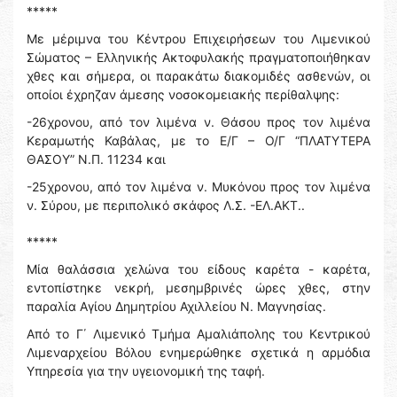
*****
Με μέριμνα του Κέντρου Επιχειρήσεων του Λιμενικού
Σώματος – Ελληνικής Ακτοφυλακής πραγματοποιήθηκαν
χθες και σήμερα, οι παρακάτω διακομιδές ασθενών, οι
οποίοι έχρηζαν άμεσης νοσοκομειακής περίθαλψης:
-26χρονου, από τον λιμένα ν. Θάσου προς τον λιμένα
Κεραμωτής Καβάλας, με το Ε/Γ – Ο/Γ “ΠΛΑΤΥΤΕΡΑ
ΘΑΣΟΥ” Ν.Π. 11234 και
-25χρονου, από τον λιμένα ν. Μυκόνου προς τον λιμένα
ν. Σύρου, με περιπολικό σκάφος Λ.Σ. -ΕΛ.ΑΚΤ..
*****
Μία θαλάσσια χελώνα του είδους καρέτα - καρέτα,
εντοπίστηκε νεκρή, μεσημβρινές ώρες χθες, στην
παραλία Αγίου Δημητρίου Αχιλλείου Ν. Μαγνησίας.
Από το Γ΄ Λιμενικό Τμήμα Αμαλιάπολης του Κεντρικού
Λιμεναρχείου Βόλου ενημερώθηκε σχετικά η αρμόδια
Υπηρεσία για την υγειονομική της ταφή.