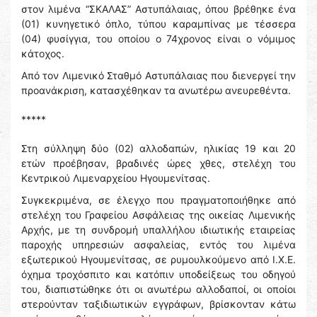
στον λιμένα “ΣΚΑΛΑΣ” Αστυπάλαιας, όπου βρέθηκε ένα
(01) κυνηγετικό όπλο, τύπου καραμπίνας με τέσσερα
(04) φυσίγγια, του οποίου ο 74χρονος είναι ο νόμιμος
κάτοχος.
Από τον Λιμενικό Σταθμό Αστυπάλαιας που διενεργεί την
προανάκριση, κατασχέθηκαν τα ανωτέρω ανευρεθέντα.
*****
Στη σύλληψη δύο (02) αλλοδαπών, ηλικίας 19 και 20
ετών προέβησαν, βραδινές ώρες χθες, στελέχη του
Κεντρικού Λιμεναρχείου Ηγουμενίτσας.
Συγκεκριμένα, σε έλεγχο που πραγματοποιήθηκε από
στελέχη του Γραφείου Ασφάλειας της οικείας Λιμενικής
Αρχής, με τη συνδρομή υπαλλήλου ιδιωτικής εταιρείας
παροχής υπηρεσιών ασφαλείας, εντός του λιμένα
εξωτερικού Ηγουμενίτσας, σε ρυμουλκούμενο από Ι.Χ.Ε.
όχημα τροχόσπιτο και κατόπιν υποδείξεως του οδηγού
του, διαπιστώθηκε ότι οι ανωτέρω αλλοδαποί, οι οποίοι
στερούνταν ταξιδιωτικών εγγράφων, βρίσκονταν κάτω