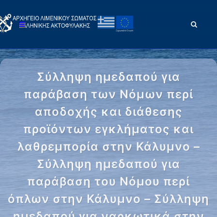
Σύλληψη ημεδαπού για
παράβαση των Νόμων περί
αποδοχής και διάθεσης
προϊόντων εγκλήματος και
λαθρεμπορία στην Κάλυμνο –
Σύλληψη ημεδαπού για
παράβαση του Νόμου περί
όπλων στην Κάλυμνο – Σύλληψη
ημεδαπού για ναρκωτικά στην