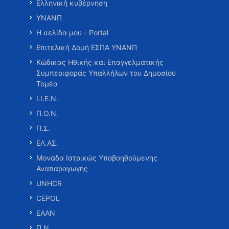
Ελληνική κυβέρνηση
ΥΝΑΝΠ
Η σελίδα μου - Portal
Επιτελική Δομή ΕΣΠΑ ΥΝΑΝΠ
Κώδικας Ηθικής και Επαγγελματικής
Συμπεριφοράς Υπαλλήλων του Δημοσίου
Τομέα
Ι.Ι.Ε.Ν.
Π.Ο.Ν.
Π.Σ.
ΕΛ.ΑΣ.
Μονάδα Ιατρικώς Υποβοηθούμενης
Αναπαραγωγής
UNHCR
CEPOL
ΕΑΑΝ
Π.Ν.