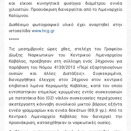
και είκοσι κυνηγητικά φυσίγγια διαμέτρου εννέα
χιλιοστών. Προανάκριση διενεργείται από το Λιμεναρχείο
Καλύμνου.
Διαθέσιμο φωτογραφικό υλικό έχει αναρτηθεί στην
ιστοσελίδα
www.hcg.gr
*****
Τις μεσημβρινές ώρες χθες, στελέχη του Γραφείου
Δίωξης Ναρκωτικών του Κεντρικού Λιμεναρχείου
Καβάλας, προέβησαν στη σύλληψη ενός 24χρονου για
παράβαση του Νόμου 4139/2013 «Περί εξαρτησιογόνων
ουσιών και άλλες Διατάξεις». Συγκεκριμένα,
διενεργήθηκε έλεγχος στον 24χρονο στον κεντρικό
επιβατικό λιμένα Κεραμωτής Καβάλας, κατά τον οποίο
εντοπίστηκαν επιμελώς κρυμμένες εντός συσκευασιών
με πατατάκια δύο (02) νάιλον συσκευασίες περιέχουσες
ακατέργαστη κάνναβη συνολικού μικτού βάρους εξήντα
εννέα γραμμαρίων και εννέα δεκάτων (69,9 γρ.). Από το
Κεντρικό Λιμεναρχείο Καβάλας που διενεργεί την
προανάκριση, κατασχέθηκαν οι ναρκωτικές ουσίες.