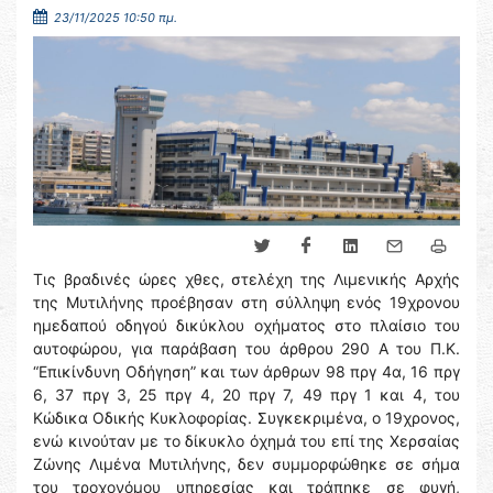
23/11/2025 10:50 πμ.
Τις βραδινές ώρες χθες, στελέχη της Λιμενικής Αρχής
της Μυτιλήνης προέβησαν στη σύλληψη ενός 19χρονου
ημεδαπού οδηγού δικύκλου οχήματος στο πλαίσιο του
αυτοφώρου, για παράβαση του άρθρου 290 Α του Π.Κ.
“Επικίνδυνη Οδήγηση” και των άρθρων 98 πργ 4α, 16 πργ
6, 37 πργ 3, 25 πργ 4, 20 πργ 7, 49 πργ 1 και 4, του
Κώδικα Οδικής Κυκλοφορίας. Συγκεκριμένα, ο 19χρονος,
ενώ κινούταν με το δίκυκλο όχημά του επί της Χερσαίας
Ζώνης Λιμένα Μυτιλήνης, δεν συμμορφώθηκε σε σήμα
του τροχονόμου υπηρεσίας και τράπηκε σε φυγή,