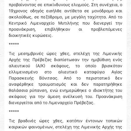
προβαίνοντας σε επικίνδυνους ελιγμούς. Στη συνέχεια, ο
19χρονος οδηγός εισήλθε αντίθετα σε μονόδρομο και
ακολούθως, σε πεζόδρομο, με μεγάλη ταχύτητα. Από το
Κεντρικό Λιμεναρχείο Μυτιλήνης που διενεργεί την
προανάκριση, επιβλήθηκαν οι προβλεπόμενες
διοικητικές κυρώσεις.
*****
Τις μεσημβρινές ώρες χθες, στελέχη της Λιμενικής
Αρχής της Πρέβεζας διαπίστωσαν την ημιβύθιση ενός
αλιευτικού (Α/Κ) σκάφους, το οποίο βρισκόταν
ελλιμενισμένο στο αλιευτικό καταφύγιο Αγίας
Παρασκευής Βόνιτσας. Από το περιστατικό δεν
αναφέρθηκε τραυματισμός και δεν παρατηρήθηκε
θαλάσσια ρύπανση, ενώ ενημερώθηκε ο ιδιοκτήτης του
σκάφους για την άμεση ανέλκυσή του. Προανάκριση
διενεργείται από το Λιμεναρχείο Πρέβεζας.
*****
Τις βραδινές ώρες χθες, κατόπιν έντονων τοπικών
καιρικών φαινομένων, στελέχη της Λιμενικής Αρχής της