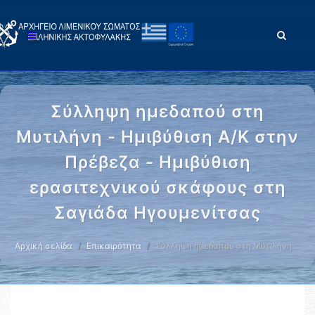
Σύλληψη ημεδαπού στη
Μυτιλήνη - Ημιβύθιση Α/Κ στην
Πρέβεζα - Ημιβύθιση
ερασιτεχνικού σκάφους στη
Σαγιάδα Ηγουμενίτσας
Αρχική σελίδα
Επικαιρότητα
Σύλληψη ημεδαπού στη Μυτιλήνη …