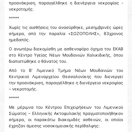
προανάκριση, παραγγέλθηκε η διενέργεια νεκροψίας -
νεκροτομής.
*****
Χωρίς τις αισθήσεις του ανασύρθηκε, μεσημβρινές ὠρες
σήμερα, από την παραλία «ΣΩΖΟΠΟΛΗΣ», 83χρονος
ημεδαπός.
Ο ανωτέρω διεκομίσθη με ασθενοφόρο όχημα του ΕΚΑΒ
στο Κέντρο Υγείας Νέων Μουδανιών Χαλικιδικής, όπου
διαπιστώθηκε ο θάνατος του.
Από το Β' Λιμενικό Τμήμα Νέων Μουδανιών του
Κεντρικού Λιμεναρχείου Θεσσαλονίκης που διενεργεί
την προανάκριση, παραγγέλθηκε η διενέργεια νεκροψίας
– νεκροτομής.
*****
Με μέριμνα του Κέντρου Επιχειρήσεων του Λιμενικού
Σώματος – Ελληνικής Ακτοφυλακής πραγματοποιήθηκαν
σήμερα, οι παρακάτω διακομιδές ασθενών, οι οποίοι
έχρηζαν άμεσης νοσοκομειακής περίθαλψης: