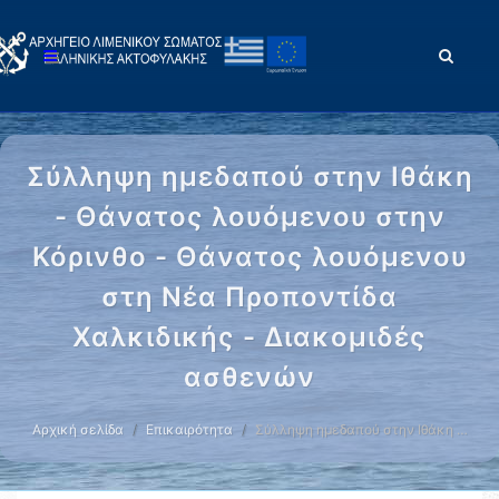
Σύλληψη ημεδαπού στην Ιθάκη
- Θάνατος λουόμενου στην
Κόρινθο - Θάνατος λουόμενου
στη Νέα Προποντίδα
Χαλκιδικής - Διακομιδές
ασθενών
Αρχική σελίδα
Επικαιρότητα
Σύλληψη ημεδαπού στην Ιθάκη …