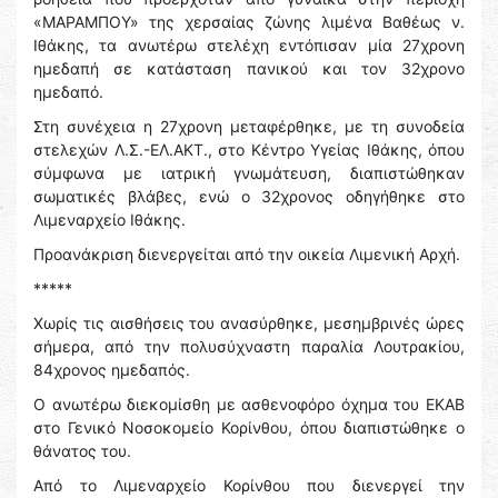
«ΜΑΡΑΜΠΟΥ» της χερσαίας ζώνης λιμένα Βαθέως ν.
Ιθάκης, τα ανωτέρω στελέχη εντόπισαν μία 27χρονη
ημεδαπή σε κατάσταση πανικού και τον 32χρονο
ημεδαπό.
Στη συνέχεια η 27χρονη μεταφέρθηκε, με τη συνοδεία
στελεχών Λ.Σ.-ΕΛ.ΑΚΤ., στο Κέντρο Υγείας Ιθάκης, όπου
σύμφωνα με ιατρική γνωμάτευση, διαπιστώθηκαν
σωματικές βλάβες, ενώ ο 32χρονος οδηγήθηκε στο
Λιμεναρχείο Ιθάκης.
Προανάκριση διενεργείται από την οικεία Λιμενική Αρχή.
*****
Χωρίς τις αισθήσεις του ανασύρθηκε, μεσημβρινές ὠρες
σήμερα, από την πολυσύχναστη παραλία Λουτρακίου,
84χρονος ημεδαπός.
Ο ανωτέρω διεκομίσθη με ασθενοφόρο όχημα του ΕΚΑΒ
στο Γενικό Νοσοκομείο Κορίνθου, όπου διαπιστώθηκε ο
θάνατος του.
Από το Λιμεναρχείο Κορίνθου που διενεργεί την