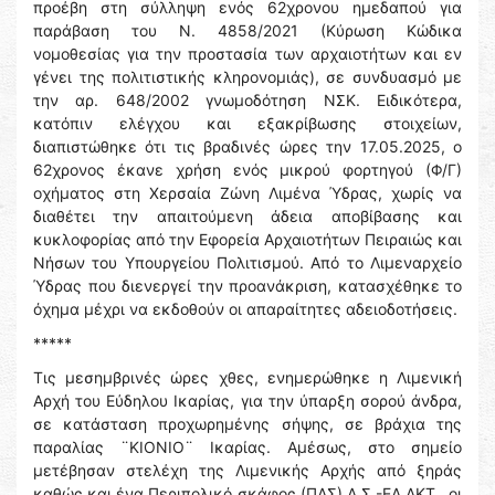
προέβη στη σύλληψη ενός 62χρονου ημεδαπού για
παράβαση του Ν. 4858/2021 (Κύρωση Κώδικα
νομοθεσίας για την προστασία των αρχαιοτήτων και εν
γένει της πολιτιστικής κληρονομιάς), σε συνδυασμό με
την αρ. 648/2002 γνωμοδότηση ΝΣΚ. Ειδικότερα,
κατόπιν ελέγχου και εξακρίβωσης στοιχείων,
διαπιστώθηκε ότι τις βραδινές ώρες την 17.05.2025, ο
62χρονος έκανε χρήση ενός μικρού φορτηγού (Φ/Γ)
οχήματος στη Χερσαία Ζώνη Λιμένα Ύδρας, χωρίς να
διαθέτει την απαιτούμενη άδεια αποβίβασης και
κυκλοφορίας από την Εφορεία Αρχαιοτήτων Πειραιώς και
Νήσων του Υπουργείου Πολιτισμού. Από το Λιμεναρχείο
Ύδρας που διενεργεί την προανάκριση, κατασχέθηκε το
όχημα μέχρι να εκδοθούν οι απαραίτητες αδειοδοτήσεις.
*****
Τις μεσημβρινές ώρες χθες, ενημερώθηκε η Λιμενική
Αρχή του Εύδηλου Ικαρίας, για την ύπαρξη σορού άνδρα,
σε κατάσταση προχωρημένης σήψης, σε βράχια της
παραλίας ¨ΚΙΟΝΙΟ¨ Ικαρίας. Αμέσως, στο σημείο
μετέβησαν στελέχη της Λιμενικής Αρχής από ξηράς
καθώς και ένα Περιπολικό σκάφος (ΠΛΣ) Λ.Σ.-ΕΛ.ΑΚΤ., οι