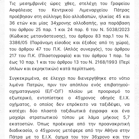
Τις μεσημβρινές ώρες χθες, στελέχη του Γραφείου
Ασφάλειας του Κεντρικού Λιμεναρχείου Πάτρας
προέβησαν στη σύλληψη δύο αλλοδαπών, ηλικίας 45 και
36 ετών και μίας 34χρονης αλλοδαπής, για παράβαση
του άρθρου 25 παρ. 1 και 24 παρ. 6 του Ν. 5038/2023
(Κώδικας μετανάστευσης), του άρθρου 83 παρ.1 του Ν.
3386/05 (Παράνομη είσοδος και έξοδος από τη χώρα),
του άρθρου 47 του Π.Κ. (Απλός συνεργός), του άρθρου
217 του Π.Κ. (Πλαστογραφία) και του άρθρου 1 παρ. 1α
έως 10 παρ. 1 και του άρθρου 13 του Ν. 2168/1993 (Περί
όπλων και εκρηκτικών) κατά περίπτωση.
Συγκεκριμένα, σε έλεγχο που διενεργήθηκε στο νότιο
λιμένα Πατρών, πριν τον απόπλου ενός επιβατηγού-
οχηματαγωγού (Ε/Γ-Ο/Γ) πλοίου με προορισμό το
εξωτερικό, εντοπίστηκε ο 45χρονος οδηγός Ε.Ι.Χ.
οχήματος, ο οποίος δεν επρόκειτο να ταξιδέψει, να
κατέχει δύο πλαστά ταξιδιωτικά έγγραφα και ένα
μαχαίρι στρατιωτικού τύπου με λάμα μήκους 5,7
εκατοστών. Όπως προέκυψε από την προανακριτική
διαδικασία, ο 45χρονος μετέφερε από την Αθήνα στην
Πάτρα με το Ε.Ι.Χ. όχημα του τον 36χρονο και την