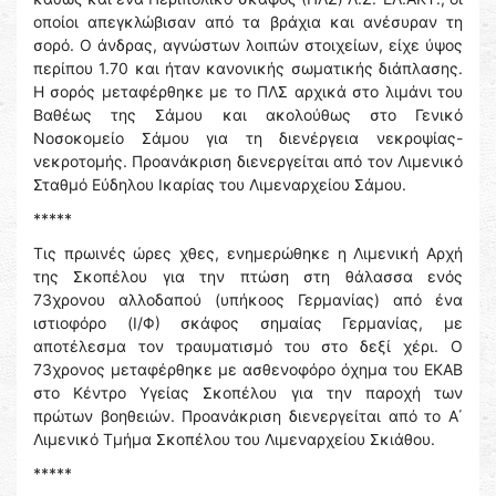
οποίοι απεγκλώβισαν από τα βράχια και ανέσυραν τη
σορό. Ο άνδρας, αγνώστων λοιπών στοιχείων, είχε ύψος
περίπου 1.70 και ήταν κανονικής σωματικής διάπλασης.
Η σορός μεταφέρθηκε με το ΠΛΣ αρχικά στο λιμάνι του
Βαθέως της Σάμου και ακολούθως στο Γενικό
Νοσοκομείο Σάμου για τη διενέργεια νεκροψίας-
νεκροτομής. Προανάκριση διενεργείται από τον Λιμενικό
Σταθμό Εύδηλου Ικαρίας του Λιμεναρχείου Σάμου.
*****
Τις πρωινές ώρες χθες, ενημερώθηκε η Λιμενική Αρχή
της Σκοπέλου για την πτώση στη θάλασσα ενός
73χρονου αλλοδαπού (υπήκοος Γερμανίας) από ένα
ιστιοφόρο (Ι/Φ) σκάφος σημαίας Γερμανίας, με
αποτέλεσμα τον τραυματισμό του στο δεξί χέρι. Ο
73χρονος μεταφέρθηκε με ασθενοφόρο όχημα του ΕΚΑΒ
στο Κέντρο Υγείας Σκοπέλου για την παροχή των
πρώτων βοηθειών. Προανάκριση διενεργείται από το Α΄
Λιμενικό Τμήμα Σκοπέλου του Λιμεναρχείου Σκιάθου.
*****