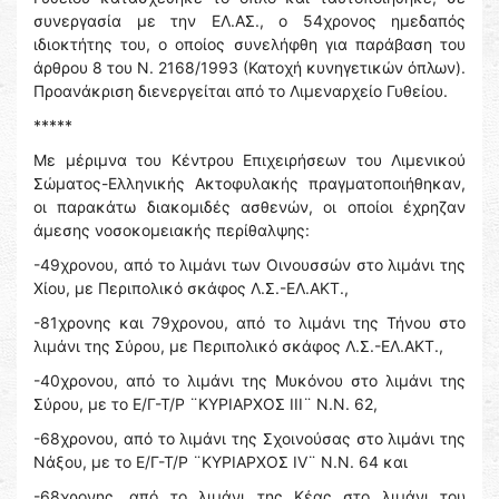
συνεργασία με την ΕΛ.ΑΣ., ο 54χρονος ημεδαπός
ιδιοκτήτης του, ο οποίος συνελήφθη για παράβαση του
άρθρου 8 του Ν. 2168/1993 (Κατοχή κυνηγετικών όπλων).
Προανάκριση διενεργείται από το Λιμεναρχείο Γυθείου.
*****
Με μέριμνα του Κέντρου Επιχειρήσεων του Λιμενικού
Σώματος-Ελληνικής Ακτοφυλακής πραγματοποιήθηκαν,
οι παρακάτω διακομιδές ασθενών, οι οποίοι έχρηζαν
άμεσης νοσοκομειακής περίθαλψης:
-49χρονου, από το λιμάνι των Οινουσσών στο λιμάνι της
Χίου, με Περιπολικό σκάφος Λ.Σ.-ΕΛ.ΑΚΤ.,
-81χρονης και 79χρονου, από το λιμάνι της Τήνου στο
λιμάνι της Σύρου, με Περιπολικό σκάφος Λ.Σ.-ΕΛ.ΑΚΤ.,
-40χρονου, από το λιμάνι της Μυκόνου στο λιμάνι της
Σύρου, με το Ε/Γ-Τ/Ρ ¨ΚΥΡΙΑΡΧΟΣ ΙΙΙ¨ Ν.Ν. 62,
-68χρονου, από το λιμάνι της Σχοινούσας στο λιμάνι της
Νάξου, με το Ε/Γ-Τ/Ρ ¨ΚΥΡΙΑΡΧΟΣ IV¨ Ν.Ν. 64 και
-68χρονης, από το λιμάνι της Κέας στο λιμάνι του