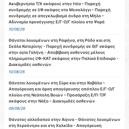
Ακυβερνησία Τ/Χ σκάφους στην Ιτέα – Παροχή
συνδρομής σε Ι/Φ σκάφος στο Μεσολόγγι – Παροχή
συνδρομής σε απεγκλωβισμό άνδρα στη Μήλο –
Αδυναμία προσέγγισης Ε/Γ-Ο/Γ πλοίου στα Ψαρά
10/08/26
Θάνατοι λουομένων στη Ραφήνα, στη Ρόδο και στη
Σκάλα Κατερίνης - Παροχή συνδρομής σε Θ/Γ σκάφος
στην αγία Γαλήνη - Αποβίβαση ασθενούς μέλους
πληρώματος Ι/Φ-ΚΑΤ σκάφους στην Παλαιά Επίδαυρο -
Διακομιδές ασθενών
10/08/26
Θάνατοι λουομένων στη Σύρο και στην Καβάλα –
Απαγόρευση και άρση απαγόρευσης απόπλου Ε/Γ-Ο/Γ
πλοίου στη Νεάπολη Βοιών – Προσάραξη Ε/Π-Τ/Ρ
σκάφους στην Νάξο – Διακομιδές ασθενών
09/08/26
Θάνατος αλλοδαπού στην Αίγινα - Θάνατος λουομένων
στη Χερσόνησο και στη Χαλκίδα - Απαγόρευση