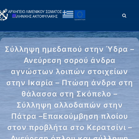
Σύλληψη ημεδαπού στην Ύδρα –
Ανεύρεση σορού άνδρα
αγνώστων λοιπών στοιχείων
στην Ικαρία – Πτώση άνδρα στη
θάλασσα στη Σκόπελο –
Σύλληψη αλλοδαπών στην
Πάτρα –Επακούμβηση πλοίου
στον προβλήτα στο Κερατσίνι –
Ανεύρεση όπλου και σύλληψη