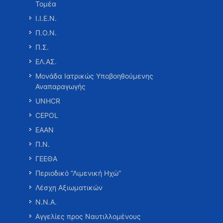
Τομέα
Ι.Ι.Ε.Ν.
Π.Ο.Ν.
Π.Σ.
ΕΛ.ΑΣ.
Μονάδα Ιατρικώς Υποβοηθούμενης
Αναπαραγωγής
UNHCR
CEPOL
ΕΑΑΝ
Π.Ν.
ΓΕΕΘΑ
Περιοδικό “Λιμενική Ηχώ”
Λέσχη Αξιωματικών
Ν.Ν.Α.
Αγγελίες προς Ναυτιλλομένους