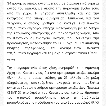
34χρονη, οι οποίοι εντοπίστηκαν σε διαφορετικά σημεία
εντός του λιμένα, με σκοπό την παράνομη έξοδό τους
από τη χώρα. Η 34χρονη συνελήφθη και για την
κατηγορία της απλής συνέργειας. Επιπλέον, για τον
36χρονο, ο οποίος βρέθηκε να κατέχει ένα πλαστό
ταξιδιωτικό έγγραφο, υπήρχε καταχώρηση με το Μέτρο
της Απόφασης επιστροφής για υπήκοο τρίτης χώρας. Από
το Κεντρικό Λιμεναρχείο Πάτρας που διενεργεί την
προανάκριση, κατασχέθηκε το Ι.Χ.Ε. όχημα, μία συσκευή
κινητής τηλεφωνίας, τα ανευρεθέντα πλαστά
ταξιδιωτικά έγγραφα και το μαχαίρι στρατιωτικού τύπου.
*****
Τις απογευματινές ώρες χθες, ενημερώθηκε η Λιμενική
Αρχή του Κερατσινίου, ότι ένα εμπορευματοκιβωτιοφόρο
(Ε/Κ) πλοίο, σημαίας Ιταλίας, με 21 αλλοδαπούς μέλη
πληρώματος, επακούμβησε ελαφριά στον προβλήτα
εγκαταστάσεων σταθμού εμπορευματοκιβωτίων Πειραιά
(ΣΕΜΠΟ) στο λιμάνι του Κερατσινίου, κατόπιν θραύσης
του σχοινιού ρυμούλκησης κατά τη διαδικασία
ρυμουλκούμενης πρόσδεσης του από ένα ρυμουλκό (Ρ/Κ)