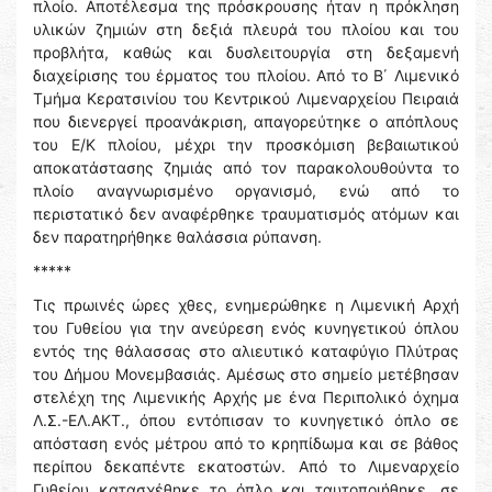
πλοίο. Αποτέλεσμα της πρόσκρουσης ήταν η πρόκληση
υλικών ζημιών στη δεξιά πλευρά του πλοίου και του
προβλήτα, καθώς και δυσλειτουργία στη δεξαμενή
διαχείρισης του έρματος του πλοίου. Από το Β΄ Λιμενικό
Τμήμα Κερατσινίου του Κεντρικού Λιμεναρχείου Πειραιά
που διενεργεί προανάκριση, απαγορεύτηκε ο απόπλους
του Ε/Κ πλοίου, μέχρι την προσκόμιση βεβαιωτικού
αποκατάστασης ζημιάς από τον παρακολουθούντα το
πλοίο αναγνωρισμένο οργανισμό, ενώ από το
περιστατικό δεν αναφέρθηκε τραυματισμός ατόμων και
δεν παρατηρήθηκε θαλάσσια ρύπανση.
*****
Τις πρωινές ώρες χθες, ενημερώθηκε η Λιμενική Αρχή
του Γυθείου για την ανεύρεση ενός κυνηγετικού όπλου
εντός της θάλασσας στο αλιευτικό καταφύγιο Πλύτρας
του Δήμου Μονεμβασιάς. Αμέσως στο σημείο μετέβησαν
στελέχη της Λιμενικής Αρχής με ένα Περιπολικό όχημα
Λ.Σ.-ΕΛ.ΑΚΤ., όπου εντόπισαν το κυνηγετικό όπλο σε
απόσταση ενός μέτρου από το κρηπίδωμα και σε βάθος
περίπου δεκαπέντε εκατοστών. Από το Λιμεναρχείο
Γυθείου κατασχέθηκε το όπλο και ταυτοποιήθηκε, σε