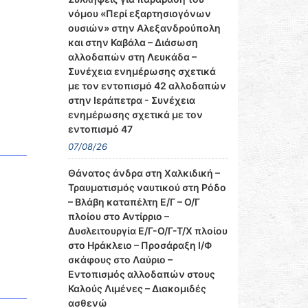
νόμου «Περί εξαρτησιογόνων
ουσιών» στην Αλεξανδρούπολη
και στην Καβάλα – Διάσωση
αλλοδαπών στη Λευκάδα –
Συνέχεια ενημέρωσης σχετικά
με τον εντοπισμό 42 αλλοδαπών
στην Ιεράπετρα - Συνέχεια
ενημέρωσης σχετικά με τον
εντοπισμό 47
07/08/26
Θάνατος άνδρα στη Χαλκιδική –
Τραυματισμός ναυτικού στη Ρόδο
– Βλάβη καταπέλτη Ε/Γ – Ο/Γ
πλοίου στο Αντίρριο –
Δυσλειτουργία Ε/Γ-Ο/Γ-Τ/Χ πλοίου
στο Ηράκλειο – Προσάραξη Ι/Φ
σκάφους στο Λαύριο –
Εντοπισμός αλλοδαπών στους
Καλούς Λιμένες – Διακομιδές
ασθενώ