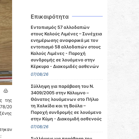
Επικαιρότητα
Εντοπισμός 57 αλλοδαπών
στους Καλούς Λιμένες – Συνέχεια
ενημέρωσης αναφορικά με τον
εντοπισμό 58 αλλοδαπών στους
Καλούς Λιμένες - Παροχή
συνδρομής σε λουόμενο στην
Κέρκυρα - Διακομιδές ασθενών
07/08/26
Σύλληψη για παράβαση του Ν.
3409/2005 στην Κάλυμνο –
Θάνατος λουόμενων στο Πήλιο
ς της
τη Χαλκίδα και τη Βούλα –
678/20
Παροχή συνδρομής σε λουόμενο
 ξένης
στην Κύμη - Διακομιδή ασθενούς
07/08/26
στηκαν
:
Συλλήψεις για παράβαση του