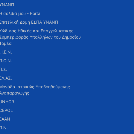
ΥΝΑΝΠ
Η σελίδα μου - Portal
Επιτελική Δομή ΕΣΠΑ ΥΝΑΝΠ
Κώδικας Ηθικής και Επαγγελματικής
Συμπεριφοράς Υπαλλήλων του Δημοσίου
Τομέα
Ι.Ι.Ε.Ν.
Π.Ο.Ν.
Π.Σ.
ΕΛ.ΑΣ.
Μονάδα Ιατρικώς Υποβοηθούμενης
Αναπαραγωγής
UNHCR
CEPOL
ΕΑΑΝ
Π.Ν.