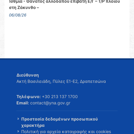
Ίσθμια - Θάνατος αλλοδαπού επιβάτη Ε/Γ – Τ/Ρ πλοίου
στη Ζάκυνθο –
06/08/26
Διεύθυνση
Ακτή Βασιλειάδη, Πύλες Ε1-Ε2, Δραπετσώνα
Τηλέφωνο:
+30 213 137 1700
Email:
contact@yna.gov.gr
Προστασία δεδομένων προσωπικού
χαρακτήρα
Πολιτική για αρχεία καταγραφής και cookies