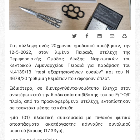
Στη σύλληψη ενός 20χρονου ημεδαπού προέβησαν, την
12-5-2022, στον λιμένα Πειραιά, στελέχη της
Περιφερειακής Ομάδας Δίωξης Ναρκωτικών του
Κεντρικού Λιμεναρχείου Πειραιά για παράβαση του
N.4139/13 ''περί εξαρτησιογόνων ουσιών'' και του Ν.
4678/20 “ρύθμιση θεμάτων που αφορούν όπλα”.
Ειδικότερα, σε διενεργηθέντα-νομότυπο έλεγχο στον
ανωτέρω κατά την διαδικασία επιβίβασης του σε Ε/Γ-Ο/Γ
πλοίο, από τα προαναφερόμενα στελέχη, εντοπίστηκαν
σε τσαντάκι μέσης τα κάτωθι:
-μία (01) πλαστική συσκευασία με πιθανόν φυτικά
αποσπάσματα ακατέργαστης κάνναβης συνολικού
μεικτού βάρους (17,33γρ),