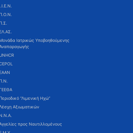
Ι.Ι.Ε.Ν.
Π.Ο.Ν.
Π.Σ.
ΕΛ.ΑΣ.
Μονάδα Ιατρικώς Υποβοηθούμενης
Αναπαραγωγής
UNHCR
CEPOL
ΕΑΑΝ
Π.Ν.
ΓΕΕΘΑ
Περιοδικό “Λιμενική Ηχώ”
Λέσχη Αξιωματικών
Ν.Ν.Α.
Αγγελίες προς Ναυτιλλομένους
Ε.Μ.Υ.