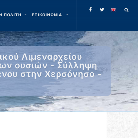
Ν ΠΟΛΙΤΗ
ΕΠΙΚΟΙΝΩΝΙΑ
ικού Λιμεναρχείου
νων ουσιών - Σύλληψη
ένου στην Χερσόνησο -