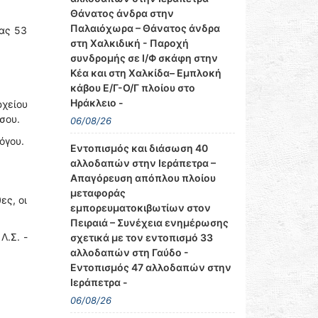
Θάνατος άνδρα στην
Παλαιόχωρα – Θάνατος άνδρα
ίας 53
στη Χαλκιδική - Παροχή
συνδρομής σε Ι/Φ σκάφη στην
Κέα και στη Χαλκίδα– Εμπλοκή
κάβου Ε/Γ-Ο/Γ πλοίου στο
Ηράκλειο -
χείου
σου.
06/08/26
όγου.
Εντοπισμός και διάσωση 40
αλλοδαπών στην Ιεράπετρα –
Απαγόρευση απόπλου πλοίου
μεταφοράς
ες, οι
εμπορευματοκιβωτίων στον
Πειραιά – Συνέχεια ενημέρωσης
Λ.Σ. -
σχετικά με τον εντοπισμό 33
αλλοδαπών στη Γαύδο -
Εντοπισμός 47 αλλοδαπών στην
Ιεράπετρα -
06/08/26