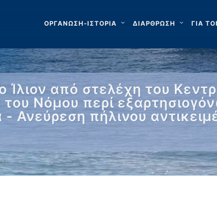
ΟΡΓΑΝΩΣΗ-ΙΣΤΟΡΙΑ
ΔΙΑΡΘΡΩΣΗ
ΓΙΑ ΤΟ
 Ίλιον από στελέχη του Κεντρ
 του Νόμου περί εξαρτησιογό
- Ανεύρεση πήλινου αντικειμ
ον …