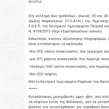
Στη σύλληψη δυο ημεδαπών, ηλικίας 35 και 26
Δίωξης Ναρκωτικών (Π.Ο.Δ.Ι.Ν.) της Λιμενικ
Ε.Ο.Ε.Π. του Κεντρικού Λιμεναρχείου Πειραιά κ
Ν. 4139/2013 (περί εξαρτησιογόνων ουσιών).
Ειδικότερα, κατόπιν αξιοποίησης πληροφοριών, 
όπου εντοπίστηκαν τα ακόλουθα:
-δύο (02) νάιλον συσκευασίες, που περιείχαν ακ
-μια (01) χάρτινη συσκευασία, που περιείχε ακα
-τέσσερις (04) νάιλον συσκευασίες, που περιείχ
-δύο (02) τρίφτες.
Από το Κεντρικό Λιμεναρχείο Ραφήνας που διεν
*****
Εντοπίστηκαν, μεσημβρινές ώρες χθες, από στελ
να πέφτουν εντός της θάλασσας, από τα μεταλ
διαύλου και συνελήφθησαν για παράβαση διατ