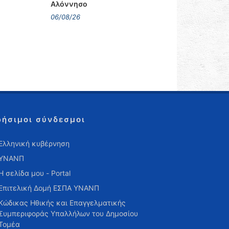
Αλόννησο
06/08/26
ρήσιμοι σύνδεσμοι
Ελληνική κυβέρνηση
ΥΝΑΝΠ
Η σελίδα μου - Portal
Επιτελική Δομή ΕΣΠΑ ΥΝΑΝΠ
Κώδικας Ηθικής και Επαγγελματικής
Συμπεριφοράς Υπαλλήλων του Δημοσίου
Τομέα