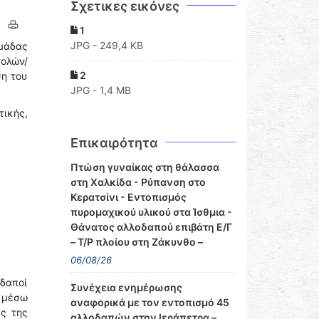
Σχετικες εικόνες
1
JPG - 249,4 KB
Ομάδας
ολών/
2
ση του
JPG - 1,4 MB
τικής,
Επικαιρότητα
Πτώση γυναίκας στη θάλασσα
στη Χαλκίδα - Ρύπανση στο
Κερατσίνι - Εντοπισμός
πυρομαχικού υλικού στα Ίσθμια -
Θάνατος αλλοδαπού επιβάτη Ε/Γ
– Τ/Ρ πλοίου στη Ζάκυνθο –
06/08/26
εδαποί
Συνέχεια ενημέρωσης
ν μέσω
αναφορικά με τον εντοπισμό 45
ς της
αλλοδαπών στην Ιεράπετρα –