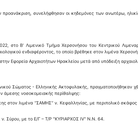
την προανάκριση, συνελήφθησαν οι κηδεμόνες των ανωτέρω, ηλικ
022, στο Β' Λιμενικό Τμήμα Χερσονήσου του Κεντρικού Λιμεναρ
αιολογικού ενδιαφέροντος, το οποίο βρέθηκε στον λιμένα Χερσονή
 στην Εφορεία Αρχαιοτήτων Ηρακλείου μετά από υπόδειξη αρχαιολ
νικού Σώματος - Ελληνικής Ακτοφυλακής, πραγματοποιήθηκαν χθ
αν άμεσης νοσοκομειακής περίθαλψης:
άκης στον λιμένα ''ΣΑΜΗΣ'' ν. Κεφαλληνίας, με περιπολικό σκάφος 
. Σύρου, με το Ε/Γ – Τ/Ρ ''ΚΥΡΙΑΡΧΟΣ IV'' Ν.Ν. 64.