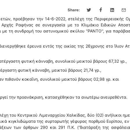
Share:
 ετών, προέβησαν την 14-6-2022, στελέχη της Περιφερειακής 
ής Αρχής Ραφήνας σε συνεργασία με το Κλιμάκιο Ειδικών Αποστ
αι με τη συνδρομή του αστυνομικού σκύλου ''ΡΑΝΤΟ'', για παράβα
διενεργήθηκε έρευνα εντός της οικίας της 26χρονης στο Ίλιον Ατ
ατέργαστη φυτική κάνναβη, συνολικού μεικτού βάρους 67,32 γρ.,
τέργαστη φυτική κάνναβη, μεικτού βάρους 21,74 γρ.,
αν πιθανόν κοκαΐνη, συνολικού μεικτού βάρους 02,98 γρ. και
εργεί την προανάκριση, κατασχέθηκαν τα ανωτέρω ανευρεθέντα.
έχη του Κεντρικού Λιμεναρχείου Χαλκίδας, δύο (02) ανήλικοι ημ
λικά κιγκλιδώματα της συρταρωτής γέφυρας πορθμού Ευρίπου, ε
άξεων των άρθρων 290 και 291 Π.Κ. (“διατάραξη της ασφάλεια