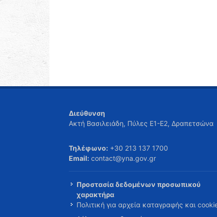
Διεύθυνση
Ακτή Βασιλειάδη, Πύλες Ε1-Ε2, Δραπετσώνα
Τηλέφωνο:
+30 213 137 1700
Email:
contact@yna.gov.gr
Προστασία δεδομένων προσωπικού
χαρακτήρα
Πολιτική για αρχεία καταγραφής και cooki