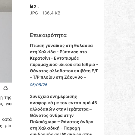
2..
JPG - 136,4 KB
Επικαιρότητα
Πτώση γυναίκας στη θάλασσα
στη Χαλκίδα - Ρύπανση στο
Κερατσίνι - Εντοπισμός
πυρομαχικού υλικού στα Ίσθμια -
Θάνατος αλλοδαπού επιβάτη Ε/Γ
– Τ/Ρ πλοίου στη Ζάκυνθο –
06/08/26
Συνέχεια ενημέρωσης
η της
αναφορικά με τον εντοπισμό 45
, για
αλλοδαπών στην Ιεράπετρα –
Θάνατος άνδρα στην
 κατά
Παλαιόχωρα – Θάνατος άνδρα
ς μία
στη Χαλκιδική - Παροχή
συνδρομής σε Ι/Φ σκάφη στην