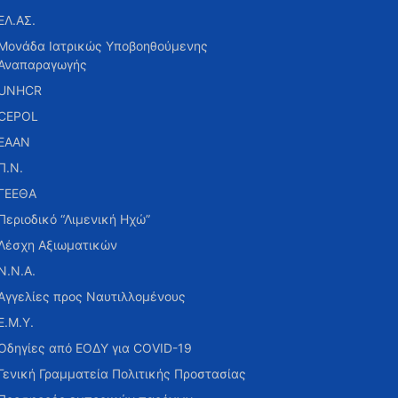
ΕΛ.ΑΣ.
Μονάδα Ιατρικώς Υποβοηθούμενης
Αναπαραγωγής
UNHCR
CEPOL
ΕΑΑΝ
Π.Ν.
ΓΕΕΘΑ
Περιοδικό “Λιμενική Ηχώ”
Λέσχη Αξιωματικών
Ν.Ν.Α.
Αγγελίες προς Ναυτιλλομένους
Ε.Μ.Υ.
Οδηγίες από ΕΟΔΥ για COVID-19
Γενική Γραμματεία Πολιτικής Προστασίας