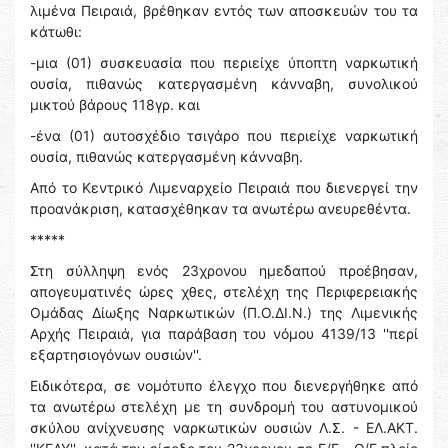
λιμένα Πειραιά, βρέθηκαν εντός των αποσκευών του τα
κάτωθι:
-μια (01) συσκευασία που περιείχε ύποπτη ναρκωτική
ουσία, πιθανώς κατεργασμένη κάνναβη, συνολικού
μικτού βάρους 118γρ. και
-ένα (01) αυτοσχέδιο τσιγάρο που περιείχε ναρκωτική
ουσία, πιθανώς κατεργασμένη κάνναβη.
Από το Κεντρικό Λιμεναρχείο Πειραιά που διενεργεί την
προανάκριση, κατασχέθηκαν τα ανωτέρω ανευρεθέντα.
*****
Στη σύλληψη ενός 23χρονου ημεδαπού προέβησαν,
απογευματινές ώρες χθες, στελέχη της Περιφερειακής
Ομάδας Δίωξης Ναρκωτικών (Π.Ο.ΔΙ.Ν.) της Λιμενικής
Αρχής Πειραιά, για παράβαση του νόμου 4139/13 ''περί
εξαρτησιογόνων ουσιών''.
Ειδικότερα, σε νομότυπο έλεγχο που διενεργήθηκε από
τα ανωτέρω στελέχη με τη συνδρομή του αστυνομικού
σκύλου ανίχνευσης ναρκωτικών ουσιών Λ.Σ. - ΕΛ.ΑΚΤ.