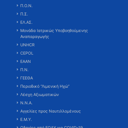
Π.Ο.Ν.
Π.Σ.
ΕΛ.ΑΣ.
Μονάδα Ιατρικώς Υποβοηθούμενης
Αναπαραγωγής
UNHCR
CEPOL
ΕΑΑΝ
Π.Ν.
ΓΕΕΘΑ
Περιοδικό “Λιμενική Ηχώ”
Λέσχη Αξιωματικών
Ν.Ν.Α.
Αγγελίες προς Ναυτιλλομένους
Ε.Μ.Υ.
Οδηγίες από ΕΟΔΥ για COVID-19