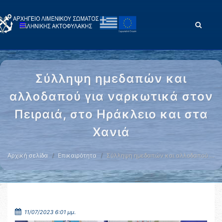
Σύλληψη ημεδαπών και
αλλοδαπού για ναρκωτικά στον
Πειραιά, στο Ηράκλειο και στα
Χανιά
Αρχική σελίδα
Επικαιρότητα
Σύλληψη ημεδαπών και αλλοδαπού …
11/07/2023 6:01 μμ.