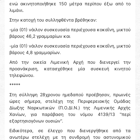
ενώ ακινητοποιήθηκε 150 μέτρα περίπου έξω από το
λιμάνι.
Στην κατοχή του συλληφθέντα βρέθηκαν:
-μία (01) νάιλον συσκευασία περιέχουσα κοκαΐνη, μικτού
βάρους 46,2 γραμμαρίων και
-μία (01) νάιλον συσκευασία περιέχουσα κοκαΐνη, μικτού
βάρους 4,8 γραμμαρίων.
Από την οικεία Λιμενική Αρχή που διενεργεί την
προανάκριση, κατασχέθηκε μία συσκευή κινητού
τηλεφώνου.
*****
Στη σύλληψη 28χρονου ημεδαπού προέβησαν, πρωινές
ώρες σήμερα, στελέχη της Περιφερειακής Ομάδας
Δίωξης Ναρκωτικών (Π.Ο.ΔΙ.Ν.) της Λιμενικής Αρχής
Χανίων, για παράβαση του νόμου 4139/13 ''περί
εξαρτησιογόνων ουσιών''.
Ειδικότερα, σε έλεγχο που διενεργήθηκε από τα
ανωτέρω στελέχη με τη συνδρομή του αστυνομικού