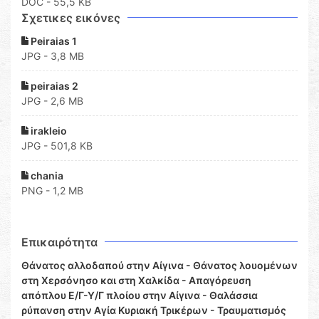
DOC
- 55,5 KB
Σχετικες εικόνες
Peiraias 1
JPG - 3,8 MB
peiraias 2
JPG - 2,6 MB
irakleio
JPG - 501,8 KB
chania
PNG - 1,2 MB
Επικαιρότητα
Θάνατος αλλοδαπού στην Αίγινα - Θάνατος λουομένων
στη Χερσόνησο και στη Χαλκίδα - Απαγόρευση
απόπλου Ε/Γ-Υ/Γ πλοίου στην Αίγινα - Θαλάσσια
ρύπανση στην Αγία Κυριακή Τρικέρων - Τραυματισμός