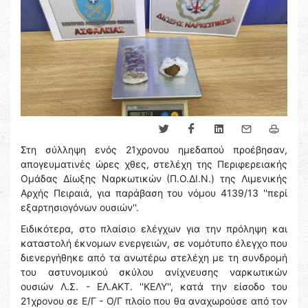
Στη σύλληψη ενός 21χρονου ημεδαπού προέβησαν,
απογευματινές ώρες χθες, στελέχη της Περιφερειακής
Ομάδας Δίωξης Ναρκωτικών (Π.Ο.ΔΙ.Ν.) της Λιμενικής
Αρχής Πειραιά, για παράβαση του νόμου 4139/13 ''περί
εξαρτησιογόνων ουσιών''.
Ειδικότερα, στο πλαίσιο ελέγχων για την πρόληψη και
καταστολή έκνομων ενεργειών, σε νομότυπο έλεγχο που
διενεργήθηκε από τα ανωτέρω στελέχη με τη συνδρομή
του αστυνομικού σκύλου ανίχνευσης ναρκωτικών
ουσιών Λ.Σ. - ΕΛ.ΑΚΤ. ''ΚΕΛΥ'', κατά την είσοδο του
21χρονου σε Ε/Γ - Ο/Γ πλοίο που θα αναχωρούσε από τον