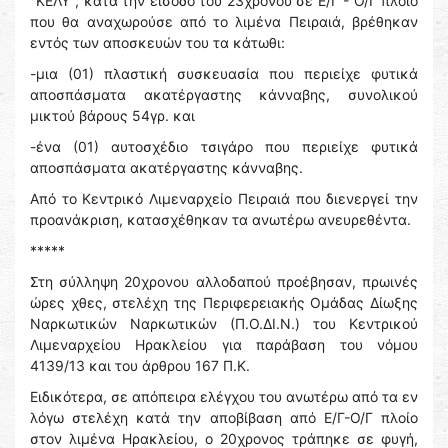
''ΚΕΛΥ'', κατά την είσοδο του 23χρονου σε Ε/Γ - Ο/Γ πλοίο
που θα αναχωρούσε από το λιμένα Πειραιά, βρέθηκαν
εντός των αποσκευών του τα κάτωθι:
-μια (01) πλαστική συσκευασία που περιείχε φυτικά
αποσπάσματα ακατέργαστης κάνναβης, συνολικού
μικτού βάρους 54γρ. και
-ένα (01) αυτοσχέδιο τσιγάρο που περιείχε φυτικά
αποσπάσματα ακατέργαστης κάνναβης.
Από το Κεντρικό Λιμεναρχείο Πειραιά που διενεργεί την
προανάκριση, κατασχέθηκαν τα ανωτέρω ανευρεθέντα.
*****
Στη σύλληψη 20χρονου αλλοδαπού προέβησαν, πρωινές
ώρες χθες, στελέχη της Περιφερειακής Ομάδας Δίωξης
Ναρκωτικών Ναρκωτικών (Π.Ο.ΔΙ.Ν.) του Κεντρικού
Λιμεναρχείου Ηρακλείου για παράβαση του νόμου
4139/13 και του άρθρου 167 Π.Κ.
Ειδικότερα, σε απόπειρα ελέγχου του ανωτέρω από τα εν
λόγω στελέχη κατά την αποβίβαση από Ε/Γ-Ο/Γ πλοίο
στον λιμένα Ηρακλείου, ο 20χρονος τράπηκε σε φυγή,