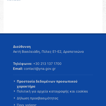
Διεύθυνση
Ακτή Βασιλειάδη, Πύλες Ε1-Ε2, Δραπετσώνα
Τηλέφωνο:
+30 213 137 1700
Email:
contact@yna.gov.gr
Προστασία δεδομένων προσωπικού
χαρακτήρα
Πολιτική για αρχεία καταγραφής και cookies
Δήλωση προσβασιμότητας
Όροι χρήσης