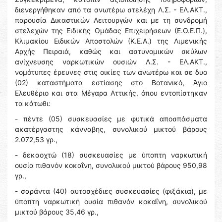
διενεργήθηκαν από τα ανωτέρω στελέχη Λ.Σ. - ΕΛ.ΑΚΤ.,
παρουσία Δικαστικών Λειτουργών και με τη συνδρομή
στελεχών της Ειδικής Ομάδας Επιχειρήσεων (Ε.Ο.Ε.Π.),
Κλιμακίου Ειδικών Αποστολών (Κ.Ε.Α.) της Λιμενικής
Αρχής Πειραιά, καθώς και αστυνομικών σκύλων
ανίχνευσης ναρκωτικών ουσιών Λ.Σ. - ΕΛ.ΑΚΤ.,
νομότυπες έρευνες στις οικίες των ανωτέρω και σε δυο
(02) καταστήματα εστίασης στο Βοτανικό, Άγιο
Ελευθέριο και στα Μέγαρα Αττικής, όπου εντοπίστηκαν
τα κάτωθι:
- πέντε (05) συσκευασίες με φυτικά αποσπάσματα
ακατέργαστης κάνναβης, συνολικού μικτού βάρους
2.072,53 γρ.,
- δεκαοχτώ (18) συσκευασίες με ύποπτη ναρκωτική
ουσία πιθανόν κοκαΐνη, συνολικού μικτού βάρους 950,98
γρ.,
- σαράντα (40) αυτοσχέδιες συσκευασίες (φιξάκια), με
ύποπτη ναρκωτική ουσία πιθανόν κοκαΐνη, συνολικού
μικτού βάρους 35,46 γρ.,