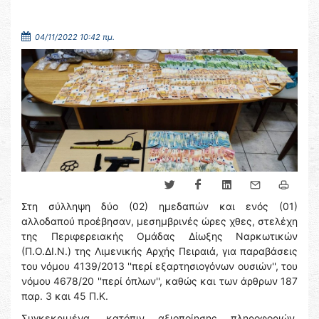
04/11/2022 10:42 πμ.
Στη σύλληψη δύο (02) ημεδαπών και ενός (01)
αλλοδαπού προέβησαν, μεσημβρινές ώρες χθες, στελέχη
της Περιφερειακής Ομάδας Δίωξης Ναρκωτικών
(Π.Ο.ΔΙ.Ν.) της Λιμενικής Αρχής Πειραιά, για παραβάσεις
του νόμου 4139/2013 ''περί εξαρτησιογόνων ουσιών'', του
νόμου 4678/20 ''περί όπλων'', καθώς και των άρθρων 187
παρ. 3 και 45 Π.Κ.
Συγκεκριμένα, κατόπιν αξιοποίησης πληροφοριών,