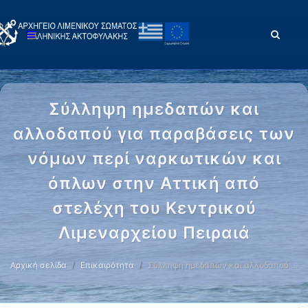
Σύλληψη ημεδαπών και
αλλοδαπού για παραβάσεις των
νόμων περί ναρκωτικών και
όπλων στην Αττική από
στελέχη του Κεντρικού
Λιμεναρχείου Πειραιά
Αρχική σελίδα
Επικαιρότητα
Σύλληψη ημεδαπών και αλλοδαπού …