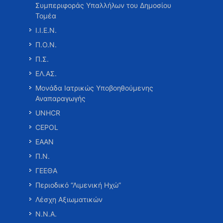
Συμπεριφοράς Υπαλλήλων του Δημοσίου
Τομέα
Ι.Ι.Ε.Ν.
Π.Ο.Ν.
Π.Σ.
ΕΛ.ΑΣ.
Μονάδα Ιατρικώς Υποβοηθούμενης
Αναπαραγωγής
UNHCR
CEPOL
ΕΑΑΝ
Π.Ν.
ΓΕΕΘΑ
Περιοδικό “Λιμενική Ηχώ”
Λέσχη Αξιωματικών
Ν.Ν.Α.