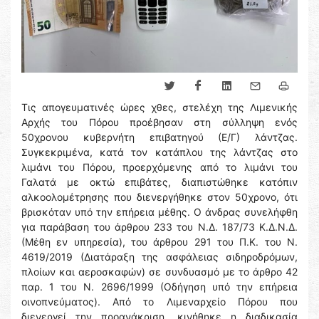
Τις απογευματινές ώρες χθες, στελέχη της Λιμενικής
Αρχής του Πόρου προέβησαν στη σύλληψη ενός
50χρονου κυβερνήτη επιβατηγού (Ε/Γ) λάντζας.
Συγκεκριμένα, κατά τον κατάπλου της λάντζας στο
λιμάνι του Πόρου, προερχόμενης από το λιμάνι του
Γαλατά με οκτώ επιβάτες, διαπιστώθηκε κατόπιν
αλκοολομέτρησης που διενεργήθηκε στον 50χρονο, ότι
βρισκόταν υπό την επήρεια μέθης. Ο άνδρας συνελήφθη
για παράβαση του άρθρου 233 του Ν.Δ. 187/73 Κ.Δ.Ν.Δ.
(Μέθη εν υπηρεσία), του άρθρου 291 του Π.Κ. του Ν.
4619/2019 (Διατάραξη της ασφάλειας σιδηροδρόμων,
πλοίων και αεροσκαφών) σε συνδυασμό με το άρθρο 42
παρ. 1 του Ν. 2696/1999 (Οδήγηση υπό την επήρεια
οινοπνεύματος). Από το Λιμεναρχείο Πόρου που
διενεργεί την προανάκριση, κινήθηκε η διαδικασία