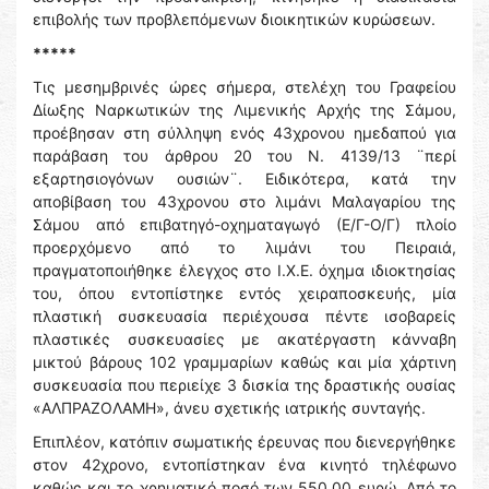
επιβολής των προβλεπόμενων διοικητικών κυρώσεων.
*****
Τις μεσημβρινές ώρες σήμερα, στελέχη του Γραφείου
Δίωξης Ναρκωτικών της Λιμενικής Αρχής της Σάμου,
προέβησαν στη σύλληψη ενός 43χρονου ημεδαπού για
παράβαση του άρθρου 20 του Ν. 4139/13 ¨περί
εξαρτησιογόνων ουσιών¨. Ειδικότερα, κατά την
αποβίβαση του 43χρονου στο λιμάνι Μαλαγαρίου της
Σάμου από επιβατηγό-οχηματαγωγό (Ε/Γ-Ο/Γ) πλοίο
προερχόμενο από το λιμάνι του Πειραιά,
πραγματοποιήθηκε έλεγχος στο Ι.Χ.Ε. όχημα ιδιοκτησίας
του, όπου εντοπίστηκε εντός χειραποσκευής, μία
πλαστική συσκευασία περιέχουσα πέντε ισοβαρείς
πλαστικές συσκευασίες με ακατέργαστη κάνναβη
μικτού βάρους 102 γραμμαρίων καθώς και μία χάρτινη
συσκευασία που περιείχε 3 δισκία της δραστικής ουσίας
«ΑΛΠΡΑΖΟΛΑΜΗ», άνευ σχετικής ιατρικής συνταγής.
Επιπλέον, κατόπιν σωματικής έρευνας που διενεργήθηκε
στον 42χρονο, εντοπίστηκαν ένα κινητό τηλέφωνο
καθώς και το χρηματικό ποσό των 550,00 ευρώ. Από το