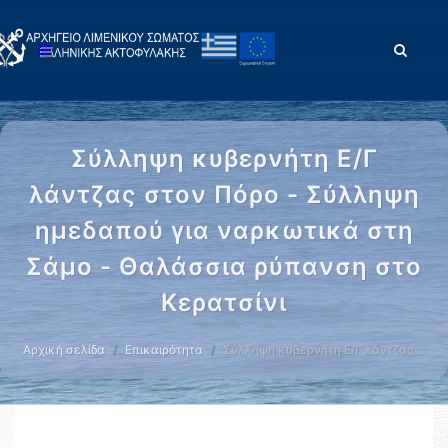
Σύλληψη κυβερνήτη Ε/Γ
λάντζας στον Πόρο - Σύλληψη
ημεδαπού για ναρκωτικά στη
Σάμο - Θαλάσσια ρύπανση στο
Κερατσίνι
Αρχική σελίδα
Επικαιρότητα
Σύλληψη κυβερνήτη Ε/Γ λάντζας …