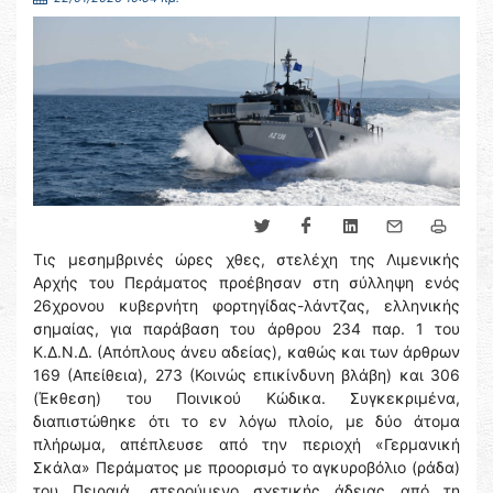
Τις μεσημβρινές ώρες χθες, στελέχη της Λιμενικής
Αρχής του Περάματος προέβησαν στη σύλληψη ενός
26χρονου κυβερνήτη φορτηγίδας-λάντζας, ελληνικής
σημαίας, για παράβαση του άρθρου 234 παρ. 1 του
Κ.Δ.Ν.Δ. (Απόπλους άνευ αδείας), καθώς και των άρθρων
169 (Απείθεια), 273 (Κοινώς επικίνδυνη βλάβη) και 306
(Έκθεση) του Ποινικού Κώδικα. Συγκεκριμένα,
διαπιστώθηκε ότι το εν λόγω πλοίο, με δύο άτομα
πλήρωμα, απέπλευσε από την περιοχή «Γερμανική
Σκάλα» Περάματος με προορισμό το αγκυροβόλιο (ράδα)
του Πειραιά, στερούμενο σχετικής άδειας από τη