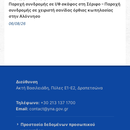
Παροχή συνδρομής σε Ι/Φ σκάφος στη Σέριφο – Παροχή
συνδρομής σε χειριστή σανίδας όρθιας κωπηλασίας
στην Αλόννησο
06/08/26
Διεύθυνση
Ακτή Βασιλειάδη, Πύλες Ε1-Ε2, Δραπετσώνα
Τηλέφωνο:
+30 213 137 1700
Email:
contact@yna.gov.gr
Προστασία δεδομένων προσωπικού