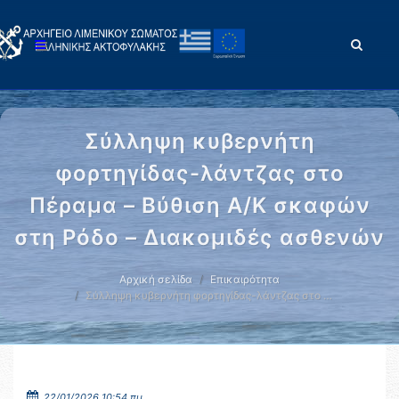
Σύλληψη κυβερνήτη
φορτηγίδας-λάντζας στο
Πέραμα – Βύθιση Α/Κ σκαφών
στη Ρόδο – Διακομιδές ασθενών
Αρχική σελίδα
Επικαιρότητα
Σύλληψη κυβερνήτη φορτηγίδας-λάντζας στο …
22/01/2026 10:54 πμ.