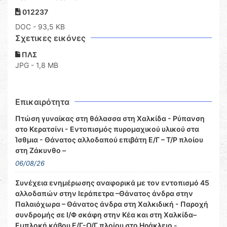
012237
DOC
- 93,5 KB
Σχετικες εικόνες
ΠΛΣ
JPG - 1,8 MB
Επικαιρότητα
Πτώση γυναίκας στη θάλασσα στη Χαλκίδα - Ρύπανση
στο Κερατσίνι - Εντοπισμός πυρομαχικού υλικού στα
Ίσθμια - Θάνατος αλλοδαπού επιβάτη Ε/Γ – Τ/Ρ πλοίου
στη Ζάκυνθο –
06/08/26
Συνέχεια ενημέρωσης αναφορικά με τον εντοπισμό 45
αλλοδαπών στην Ιεράπετρα –Θάνατος άνδρα στην
Παλαιόχωρα – Θάνατος άνδρα στη Χαλκιδική - Παροχή
συνδρομής σε Ι/Φ σκάφη στην Κέα και στη Χαλκίδα–
Εμπλοκή κάβου Ε/Γ-Ο/Γ πλοίου στο Ηράκλειο -