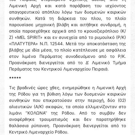
Λιμενική Αρχή και κατά παράβαση του ισχύοντος
απαγορευτικού απόπλου λόγω των δυσμενών καιρικών
συνθηκών. Κατά τη διάρκεια του πλου, το πλοίο
παρουσίασε μηχανική βλάβη και αιτήθηκε συνδρομή, η
οποία παρασχέθηκε αρχικά από το κρουαζιερόπλοιο (Κ/
Ζ) «MEL SPIRIT» και εν συνεχεία από το ρυμουλκό (Ρ/Κ)
«ΠΛΑΤΥΤΕΡΑ» Ν.Π. 12544. Μετά την αποκατάσταση της
βλάβης με ιδία μέσα, το πλοίο κατέπλευσε με ασφάλεια
στον λιμένα Περάματος συνοδευόμενο από το Ρ/Κ.
Προανάκριση διενεργείται από το Δ’ Λιμενικό Τμήμα
Περάματος του Κεντρικού Λιμεναρχείου Πειραιά.
*****
Τις βραδινές ώρες χθες, ενημερώθηκε η Λιμενική Αρχή
της Ρόδου για τη βύθιση λόγω των δυσμενών καιρικών
συνθηκών που επικρατούσαν στην περιοχή, δύο (02)
αλιευτικών (Α/Κ) σκαφών, τα οποία ελλιμενίζονταν στο
λιμάνι ‘’ΚΟΛΩΝΑ’’ της Ρόδου. Από το συμβάν δεν
αναφέρθηκε τραυματισμός και δεν παρατηρήθηκε
θαλάσσια ρύπανση. Προανάκριση διενεργείται από το
Κεντρικό Λιμεναρχείο Ρόδου.