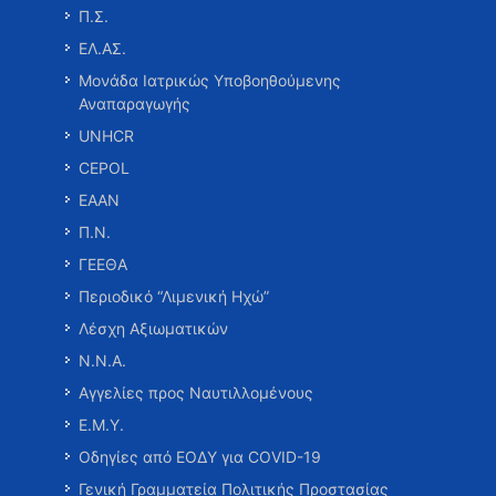
Π.Σ.
ΕΛ.ΑΣ.
Μονάδα Ιατρικώς Υποβοηθούμενης
Αναπαραγωγής
UNHCR
CEPOL
ΕΑΑΝ
Π.Ν.
ΓΕΕΘΑ
Περιοδικό “Λιμενική Ηχώ”
Λέσχη Αξιωματικών
Ν.Ν.Α.
Αγγελίες προς Ναυτιλλομένους
Ε.Μ.Υ.
Οδηγίες από ΕΟΔΥ για COVID-19
Γενική Γραμματεία Πολιτικής Προστασίας