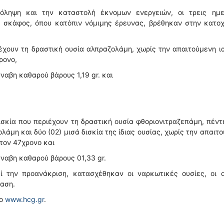
ρόληψη και την καταστολή έκνομων ενεργειών, οι τρεις ημε
Κ) σκάφος, όπου κατόπιν νόμιμης έρευνας, βρέθηκαν στην κατο
ιέχουν τη δραστική ουσία αλπραζολάμη, χωρίς την απαιτούμενη ι
ρονο,
ναβη καθαρού βάρους 1,19 gr. και
ισκία που περιέχουν τη δραστική ουσία φθοριονιτραζεπάμη, πέντ
λάμη και δύο (02) μισά δισκία της ίδιας ουσίας, χωρίς την απαιτ
 τον 47χρονο και
ναβη καθαρού βάρους 01,33 gr.
ί την προανάκριση, κατασχέθηκαν οι ναρκωτικές ουσίες, οι ο
ταση.
το
www.hcg.gr
.