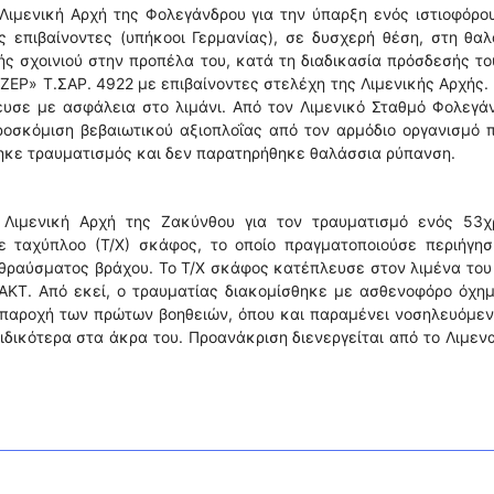
ιμενική Αρχή της Φολεγάνδρου για την ύπαρξη ενός ιστιοφόρου
 επιβαίνοντες (υπήκοοι Γερμανίας), σε δυσχερή θέση, στη θα
ς σχοινιού στην προπέλα του, κατά τη διαδικασία πρόσδεσής το
ΖΕΡ» Τ.ΣΑΡ. 4922 με επιβαίνοντες στελέχη της Λιμενικής Αρχής.
υσε με ασφάλεια στο λιμάνι. Από τον Λιμενικό Σταθμό Φολεγά
ροσκόμιση βεβαιωτικού αξιοπλοΐας από τον αρμόδιο οργανισμό 
ηκε τραυματισμός και δεν παρατηρήθηκε θαλάσσια ρύπανση.
 Λιμενική Αρχή της Ζακύνθου για τον τραυματισμό ενός 53χ
ε ταχύπλοο (Τ/Χ) σκάφος, το οποίο πραγματοποιούσε περιήγησ
θραύσματος βράχου. Το Τ/Χ σκάφος κατέπλευσε στον λιμένα του
.ΑΚΤ. Από εκεί, ο τραυματίας διακομίσθηκε με ασθενοφόρο όχη
 παροχή των πρώτων βοηθειών, όπου και παραμένει νοσηλευόμε
ιδικότερα στα άκρα του. Προανάκριση διενεργείται από το Λιμεν