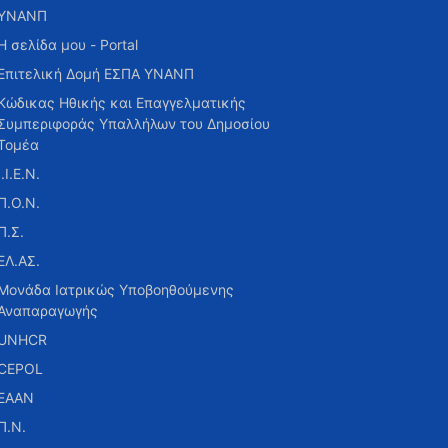
ΥΝΑΝΠ
Η σελίδα μου - Portal
Επιτελική Δομή ΕΣΠΑ ΥΝΑΝΠ
Κώδικας Ηθικής και Επαγγελματικής
Συμπεριφοράς Υπαλλήλων του Δημοσίου
Τομέα
Ι.Ι.Ε.Ν.
Π.Ο.Ν.
Π.Σ.
ΕΛ.ΑΣ.
Μονάδα Ιατρικώς Υποβοηθούμενης
Αναπαραγωγής
UNHCR
CEPOL
ΕΑΑΝ
Π.Ν.