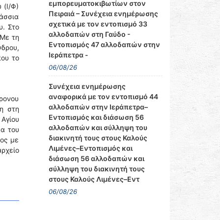
εμπορευματοκιβωτίων στον
 (Ι/Φ)
Πειραιά – Συνέχεια ενημέρωσης
λάσσια
σχετικά με τον εντοπισμό 33
υ. Στο
αλλοδαπών στη Γαύδο -
 Με τη
Εντοπισμός 47 αλλοδαπών στην
νδρου,
Ιεράπετρα -
που το
06/08/26
Συνέχεια ενημέρωσης
αναφορικά με τον εντοπισμό 44
ρονου
αλλοδαπών στην Ιεράπετρα–
η στη
Εντοπισμός και διάσωση 56
 Αγίου
αλλοδαπών και σύλληψη του
μα του
διακινητή τους στους Καλούς
νος με
Λιμένες–Εντοπισμός και
αρχείο
διάσωση 56 αλλοδαπών και
σύλληψη του διακινητή τους
στους Καλούς Λιμένες–Εντ
06/08/26