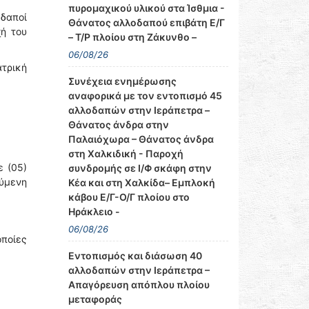
πυρομαχικού υλικού στα Ίσθμια -
δαποί
Θάνατος αλλοδαπού επιβάτη Ε/Γ
χή του
– Τ/Ρ πλοίου στη Ζάκυνθο –
06/08/26
ατρική
Συνέχεια ενημέρωσης
αναφορικά με τον εντοπισμό 45
αλλοδαπών στην Ιεράπετρα –
Θάνατος άνδρα στην
Παλαιόχωρα – Θάνατος άνδρα
στη Χαλκιδική - Παροχή
ε (05)
συνδρομής σε Ι/Φ σκάφη στην
ούμενη
Κέα και στη Χαλκίδα– Εμπλοκή
κάβου Ε/Γ-Ο/Γ πλοίου στο
Ηράκλειο -
06/08/26
ποίες
Εντοπισμός και διάσωση 40
αλλοδαπών στην Ιεράπετρα –
Απαγόρευση απόπλου πλοίου
μεταφοράς