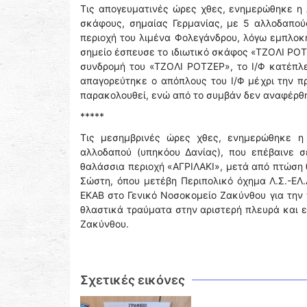
Τις απογευματινές ώρες χθες, ενημερώθηκε η Λ
σκάφους, σημαίας Γερμανίας, με 5 αλλοδαπούς
περιοχή του λιμένα Φολεγάνδρου, λόγω εμπλοκή
σημείο έσπευσε το ιδιωτικό σκάφος «ΤΖΟΛΙ ΡΟΤ
συνδρομή του «ΤΖΟΛΙ ΡΟΤΖΕΡ», το Ι/Φ κατέπλε
απαγορεύτηκε ο απόπλους του Ι/Φ μέχρι την π
παρακολουθεί, ενώ από το συμβάν δεν αναφέρθ
*****
Τις μεσημβρινές ώρες χθες, ενημερώθηκε η
αλλοδαπού (υπηκόου Δανίας), που επέβαινε σ
θαλάσσια περιοχή «ΑΓΡΙΛΑΚΙ», μετά από πτώση 
Σώστη, όπου μετέβη Περιπολικό όχημα Λ.Σ.-ΕΛ
ΕΚΑΒ στο Γενικό Νοσοκομείο Ζακύνθου για την
θλαστικά τραύματα στην αριστερή πλευρά και ε
Ζακύνθου.
Σχετικές εικόνες