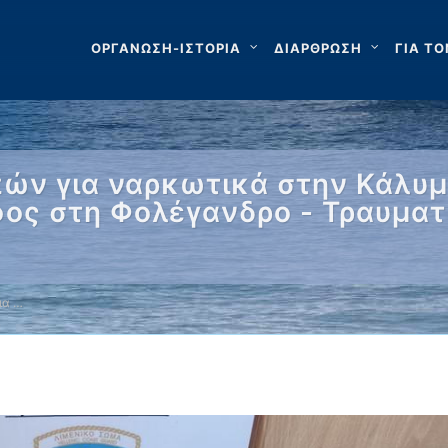
ΟΡΓΑΝΩΣΗ-ΙΣΤΟΡΙΑ
ΔΙΑΡΘΡΩΣΗ
ΓΙΑ ΤΟ
ών για ναρκωτικά στην Κάλυμ
φος στη Φολέγανδρο - Τραυμα
ια …