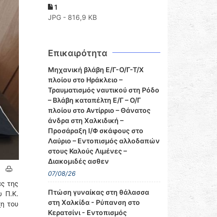
1
JPG - 816,9 KB
Επικαιρότητα
Μηχανική βλάβη Ε/Γ-Ο/Γ-Τ/Χ
πλοίου στο Ηράκλειο –
Τραυματισμός ναυτικού στη Ρόδο
– Βλάβη καταπέλτη Ε/Γ – Ο/Γ
πλοίου στο Αντίρριο – Θάνατος
άνδρα στη Χαλκιδική –
Προσάραξη Ι/Φ σκάφους στο
Λαύριο – Εντοπισμός αλλοδαπών
στους Καλούς Λιμένες –
Διακομιδές ασθεν
07/08/26
ας της
Πτώση γυναίκας στη θάλασσα
 Π.Κ.
στη Χαλκίδα - Ρύπανση στο
η του
Κερατσίνι - Εντοπισμός