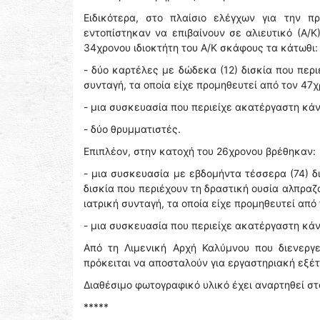
Ειδικότερα, στο πλαίσιο ελέγχων για την π
εντοπίστηκαν να επιβαίνουν σε αλιευτικό (Α/
34χρονου ιδιοκτήτη του Α/Κ σκάφους τα κάτωθι:
- δύο καρτέλες με δώδεκα (12) δισκία που περ
συνταγή, τα οποία είχε προμηθευτεί από τον 47χ
- μια συσκευασία που περιείχε ακατέργαστη κάν
- δύο θρυμματιστές.
Επιπλέον, στην κατοχή του 26χρονου βρέθηκαν:
- μια συσκευασία με εβδομήντα τέσσερα (74) δ
δισκία που περιέχουν τη δραστική ουσία αλπραζο
ιατρική συνταγή, τα οποία είχε προμηθευτεί από
- μια συσκευασία που περιείχε ακατέργαστη κάν
Από τη Λιμενική Αρχή Καλύμνου που διενεργε
πρόκειται να αποσταλούν για εργαστηριακή εξέ
Διαθέσιμο φωτογραφικό υλικό έχει αναρτηθεί σ
*****