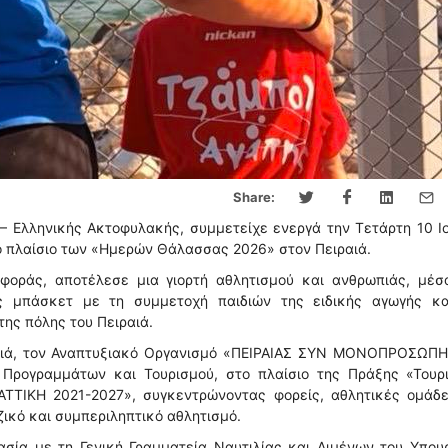
Share:
– Ελληνικής Ακτοφυλακής, συμμετείχε ενεργά την Τετάρτη 10 Ι
ο πλαίσιο των «Ημερών Θάλασσας 2026» στον Πειραιά.
φοράς, αποτέλεσε μια γιορτή αθλητισμού και ανθρωπιάς, μέσ
ες μπάσκετ με τη συμμετοχή παιδιών της ειδικής αγωγής κα
ης πόλης του Πειραιά.
αιά, τον Αναπτυξιακό Οργανισμό «ΠΕΙΡΑΙΑΣ ΣΥΝ ΜΟΝΟΠΡΟΣΩΠΗ 
Προγραμμάτων και Τουρισμού, στο πλαίσιο της Πράξης «Τουρι
ΤΤΙΚΗ 2021-2027», συγκεντρώνοντας φορείς, αθλητικές ομάδε
ικό και συμπεριληπτικό αθλητισμό.
ασία με τη Γενική Γραμματεία Ναυτιλίας και Λιμένων του Υπου