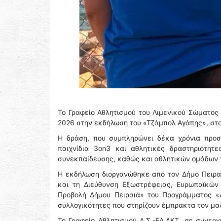
Το Γραφείο Αθλητισμού του Λιμενικού Σώματος 
2026 στην εκδήλωση του «Τζάμπολ Αγάπης», στ
Η δράση, που συμπληρώνει δέκα χρόνια προσ
παιχνίδια 3on3 και αθλητικές δραστηριότητ
συνεκπαίδευσης, καθώς και αθλητικών ομάδων τ
Η εκδήλωση διοργανώθηκε από τον Δήμο Πειρ
και τη Διεύθυνση Εξωστρέφειας, Ευρωπαϊκών 
Προβολή Δήμου Πειραιά» του Προγράμματος «Α
συλλογικότητες που στηρίζουν έμπρακτα τον μαζ
Το Γραφείο Αθλητισμού Λ.Σ.-ΕΛ.ΑΚΤ. σε συνεργ