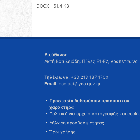
DOCX
- 61,4 KB
Διεύθυνση
Ακτή Βασιλειάδη, Πύλες Ε1-Ε2, Δραπετσώνα
Τηλέφωνο:
+30 213 137 1700
Email:
contact@yna.gov.gr
Προστασία δεδομένων προσωπικού
χαρακτήρα
Πολιτική για αρχεία καταγραφής και cooki
Δήλωση προσβασιμότητας
Όροι χρήσης