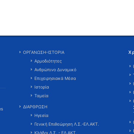
Χ
ΟΡΓΑΝΩΣΗ-ΙΣΤΟΡΙΑ
Αρμοδιότητες
Ανθρώπινο Δυναμικό
Επιχειρησιακά Μέσα
Ιστορία
Ταμεία
ΔΙΑΡΘΡΩΣΗ
es
Ηγεσία
Γενική Επιθεώρηση Λ.Σ.-ΕΛ.ΑΚΤ.
Κλάδοι Λ.Σ. - ΕΛ.ΑΚΤ.