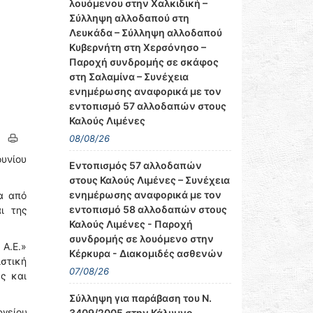
λουόμενου στην Χαλκιδική –
Σύλληψη αλλοδαπού στη
Λευκάδα – Σύλληψη αλλοδαπού
Κυβερνήτη στη Χερσόνησο –
Παροχή συνδρομής σε σκάφος
στη Σαλαμίνα – Συνέχεια
ενημέρωσης αναφορικά με τον
εντοπισμό 57 αλλοδαπών στους
Καλούς Λιμένες
08/08/26
ουνίου
Εντοπισμός 57 αλλοδαπών
στους Καλούς Λιμένες – Συνέχεια
ενημέρωσης αναφορικά με τον
α από
εντοπισμό 58 αλλοδαπών στους
ι της
Καλούς Λιμένες - Παροχή
συνδρομής σε λουόμενο στην
Α.Ε.»
Κέρκυρα - Διακομιδές ασθενών
στική
07/08/26
ς και
Σύλληψη για παράβαση του Ν.
ργείου
3409/2005 στην Κάλυμνο –