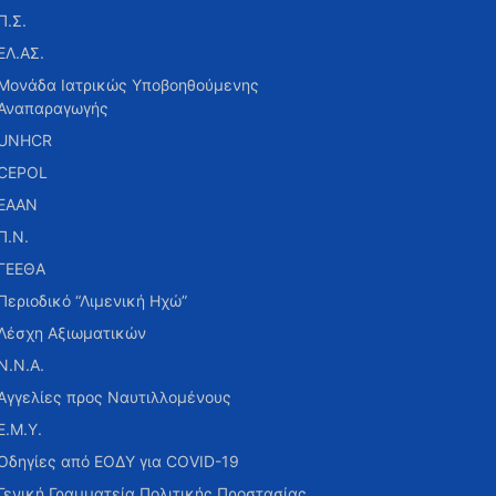
Π.Σ.
ΕΛ.ΑΣ.
Μονάδα Ιατρικώς Υποβοηθούμενης
Αναπαραγωγής
UNHCR
CEPOL
ΕΑΑΝ
Π.Ν.
ΓΕΕΘΑ
Περιοδικό “Λιμενική Ηχώ”
Λέσχη Αξιωματικών
Ν.Ν.Α.
Αγγελίες προς Ναυτιλλομένους
Ε.Μ.Υ.
Οδηγίες από ΕΟΔΥ για COVID-19
Γενική Γραμματεία Πολιτικής Προστασίας