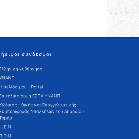
ρήσιμοι σύνδεσμοι
Ελληνική κυβέρνηση
ΥΝΑΝΠ
Η σελίδα μου - Portal
Επιτελική Δομή ΕΣΠΑ ΥΝΑΝΠ
Κώδικας Ηθικής και Επαγγελματικής
Συμπεριφοράς Υπαλλήλων του Δημοσίου
Τομέα
Ι.Ι.Ε.Ν.
Π.Ο.Ν.