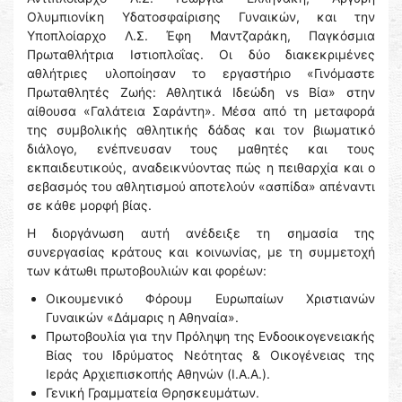
Ολυμπιονίκη Υδατοσφαίρισης Γυναικών, και την
Υποπλοίαρχο Λ.Σ. Έφη Μαντζαράκη, Παγκόσμια
Πρωταθλήτρια Ιστιοπλοΐας. Οι δύο διακεκριμένες
αθλήτριες υλοποίησαν το εργαστήριο «Γινόμαστε
Πρωταθλητές Ζωής: Αθλητικά Ιδεώδη vs Βία» στην
αίθουσα «Γαλάτεια Σαράντη». Μέσα από τη μεταφορά
της συμβολικής αθλητικής δάδας και τον βιωματικό
διάλογο, ενέπνευσαν τους μαθητές και τους
εκπαιδευτικούς, αναδεικνύοντας πώς η πειθαρχία και ο
σεβασμός του αθλητισμού αποτελούν «ασπίδα» απέναντι
σε κάθε μορφή βίας.
Η διοργάνωση αυτή ανέδειξε τη σημασία της
συνεργασίας κράτους και κοινωνίας, με τη συμμετοχή
των κάτωθι πρωτοβουλιών και φορέων:
Οικουμενικό Φόρουμ Ευρωπαίων Χριστιανών
Γυναικών «Δάμαρις η Αθηναία».
Πρωτοβουλία για την Πρόληψη της Ενδοοικογενειακής
Βίας του Ιδρύματος Νεότητας & Οικογένειας της
Ιεράς Αρχιεπισκοπής Αθηνών (Ι.Α.Α.).
Γενική Γραμματεία Θρησκευμάτων.