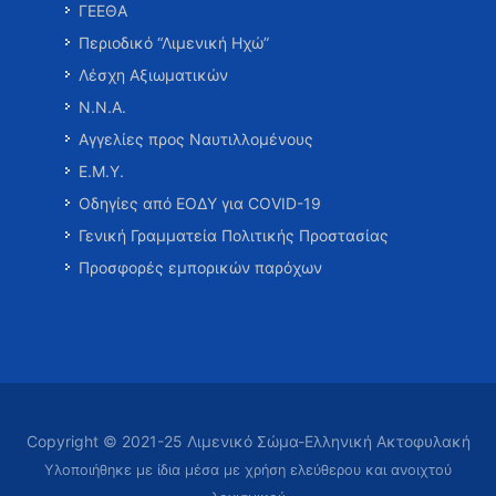
ΓΕΕΘΑ
Περιοδικό “Λιμενική Ηχώ”
Λέσχη Αξιωματικών
Ν.Ν.Α.
Αγγελίες προς Ναυτιλλομένους
Ε.Μ.Υ.
Οδηγίες από ΕΟΔΥ για COVID-19
Γενική Γραμματεία Πολιτικής Προστασίας
Προσφορές εμπορικών παρόχων
Copyright © 2021-25 Λιμενικό Σώμα-Ελληνική Ακτοφυλακή
Υλοποιήθηκε με ίδια μέσα με χρήση ελεύθερου και ανοιχτού