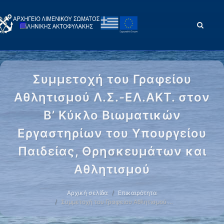
Συμμετοχή του Γραφείου
Αθλητισμού Λ.Σ.-ΕΛ.ΑΚΤ. στον
Β’ Κύκλο Βιωματικών
Εργαστηρίων του Υπουργείου
Παιδείας, Θρησκευμάτων και
Αθλητισμού
Αρχική σελίδα
Επικαιρότητα
Συμμετοχή του Γραφείου Αθλητισμού …