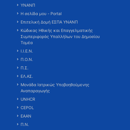
ΥΝΑΝΠ
Η σελίδα μου - Portal
Επιτελική Δομή ΕΣΠΑ ΥΝΑΝΠ
Κώδικας Ηθικής και Επαγγελματικής
Συμπεριφοράς Υπαλλήλων του Δημοσίου
Τομέα
Ι.Ι.Ε.Ν.
Π.Ο.Ν.
Π.Σ.
ΕΛ.ΑΣ.
Μονάδα Ιατρικώς Υποβοηθούμενης
Αναπαραγωγής
UNHCR
CEPOL
ΕΑΑΝ
Π.Ν.