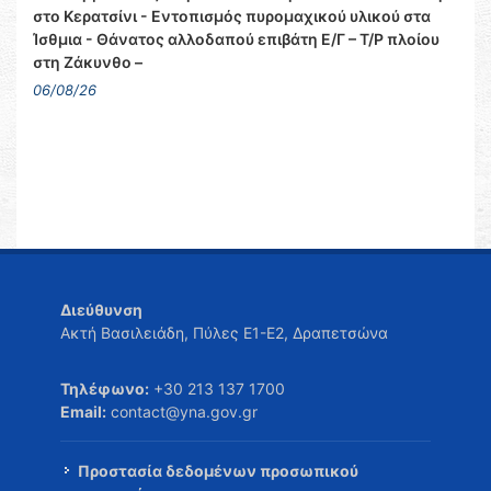
στο Κερατσίνι - Εντοπισμός πυρομαχικού υλικού στα
Ίσθμια - Θάνατος αλλοδαπού επιβάτη Ε/Γ – Τ/Ρ πλοίου
στη Ζάκυνθο –
06/08/26
Διεύθυνση
Ακτή Βασιλειάδη, Πύλες Ε1-Ε2, Δραπετσώνα
Τηλέφωνο:
+30 213 137 1700
Email:
contact@yna.gov.gr
Προστασία δεδομένων προσωπικού