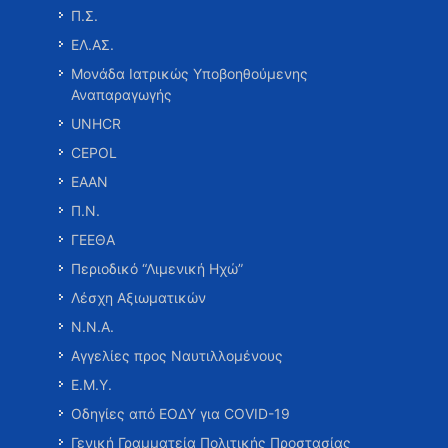
Π.Σ.
ΕΛ.ΑΣ.
Μονάδα Ιατρικώς Υποβοηθούμενης
Αναπαραγωγής
UNHCR
CEPOL
ΕΑΑΝ
Π.Ν.
ΓΕΕΘΑ
Περιοδικό “Λιμενική Ηχώ”
Λέσχη Αξιωματικών
Ν.Ν.Α.
Αγγελίες προς Ναυτιλλομένους
Ε.Μ.Υ.
Οδηγίες από ΕΟΔΥ για COVID-19
Γενική Γραμματεία Πολιτικής Προστασίας