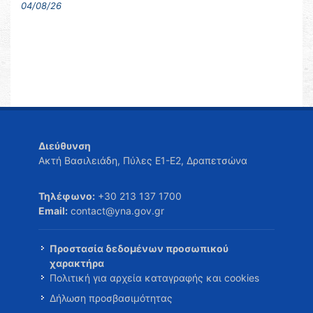
04/08/26
Διεύθυνση
Ακτή Βασιλειάδη, Πύλες Ε1-Ε2, Δραπετσώνα
Τηλέφωνο:
+30 213 137 1700
Email:
contact@yna.gov.gr
Προστασία δεδομένων προσωπικού
χαρακτήρα
Πολιτική για αρχεία καταγραφής και cookies
Δήλωση προσβασιμότητας