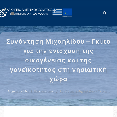
Συνάντηση Μιχαηλίδου – Γκίκα
για την ενίσχυση της
οικογένειας και της
γονεϊκότητας στη νησιωτική
χώρα
Αρχική σελίδα
Επικαιρότητα
Συνάντηση Μιχαηλίδου – Γκίκα …