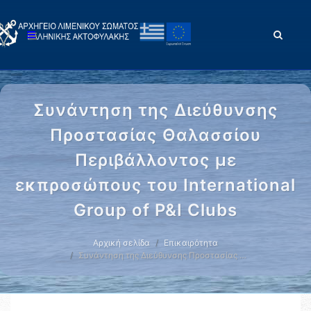
Συνάντηση της Διεύθυνσης
Προστασίας Θαλασσίου
Περιβάλλοντος με
εκπροσώπους του International
Group of P&I Clubs
Αρχική σελίδα
Επικαιρότητα
Συνάντηση της Διεύθυνσης Προστασίας …