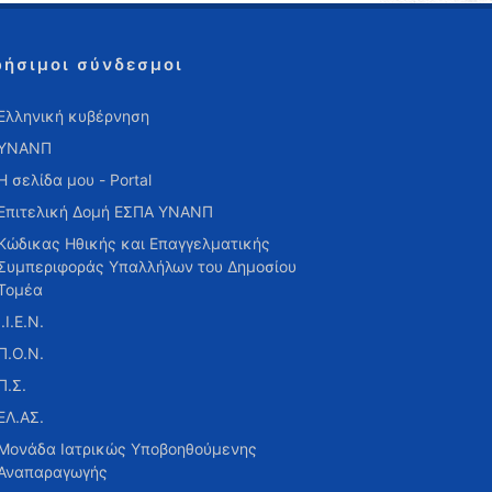
ρήσιμοι σύνδεσμοι
Ελληνική κυβέρνηση
ΥΝΑΝΠ
Η σελίδα μου - Portal
Επιτελική Δομή ΕΣΠΑ ΥΝΑΝΠ
Κώδικας Ηθικής και Επαγγελματικής
Συμπεριφοράς Υπαλλήλων του Δημοσίου
Τομέα
Ι.Ι.Ε.Ν.
Π.Ο.Ν.
Π.Σ.
ΕΛ.ΑΣ.
Μονάδα Ιατρικώς Υποβοηθούμενης
Αναπαραγωγής