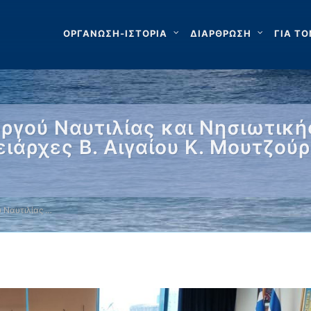
ΟΡΓΑΝΩΣΗ-ΙΣΤΟΡΙΑ
ΔΙΑΡΘΡΩΣΗ
ΓΙΑ ΤΟ
γού Ναυτιλίας και Νησιωτική
ιάρχες Β. Αιγαίου Κ. Μουτζού
 Ναυτιλίας …