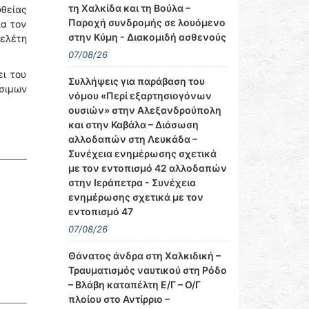
τη Χαλκίδα και τη Βούλα –
θείας
Παροχή συνδρομής σε λουόμενο
ια τον
στην Κύμη - Διακομιδή ασθενούς
μελέτη
07/08/26
ει του
Συλλήψεις για παράβαση του
σιμων
νόμου «Περί εξαρτησιογόνων
ουσιών» στην Αλεξανδρούπολη
και στην Καβάλα – Διάσωση
αλλοδαπών στη Λευκάδα –
Συνέχεια ενημέρωσης σχετικά
με τον εντοπισμό 42 αλλοδαπών
στην Ιεράπετρα - Συνέχεια
ενημέρωσης σχετικά με τον
εντοπισμό 47
07/08/26
Θάνατος άνδρα στη Χαλκιδική –
Τραυματισμός ναυτικού στη Ρόδο
– Βλάβη καταπέλτη Ε/Γ – Ο/Γ
πλοίου στο Αντίρριο –