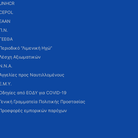
UNHCR
CEPOL
ΕΑΑΝ
Π.Ν.
ΓΕΕΘΑ
Περιοδικό “Λιμενική Ηχώ”
Λέσχη Αξιωματικών
Ν.Ν.Α.
Αγγελίες προς Ναυτιλλομένους
Ε.Μ.Υ.
Οδηγίες από ΕΟΔΥ για COVID-19
Γενική Γραμματεία Πολιτικής Προστασίας
Προσφορές εμπορικών παρόχων