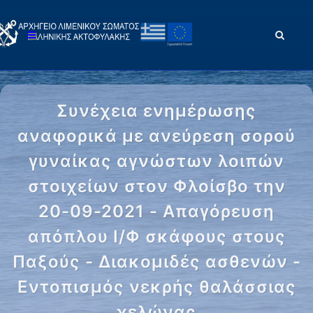
Συνέχεια ενημέρωσης
αναφορικά με ανεύρεση σορού
γυναίκας αγνώστων λοιπών
στοιχείων στον Φλοίσβο την
20-09-2021 - Απαγόρευση
απόπλου Ι/Φ σκάφους στους
Παξούς - Διακομιδές ασθενών -
Εντοπισμός νεκρής θαλάσσιας
χελώνας