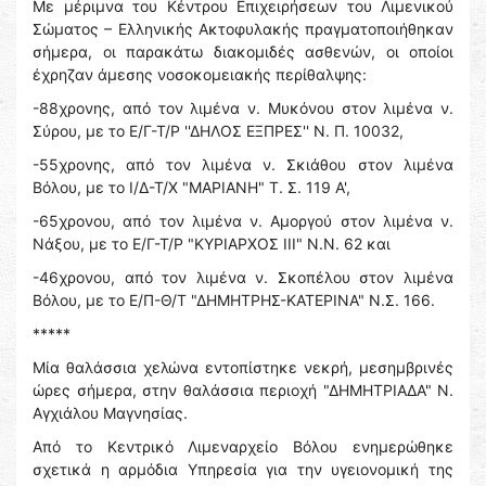
Με μέριμνα του Κέντρου Επιχειρήσεων του Λιμενικού
Σώματος – Ελληνικής Ακτοφυλακής πραγματοποιήθηκαν
σήμερα, οι παρακάτω διακομιδές ασθενών, οι οποίοι
έχρηζαν άμεσης νοσοκομειακής περίθαλψης:
-88χρονης, από τον λιμένα ν. Μυκόνου στον λιμένα ν.
Σύρου, με το Ε/Γ-Τ/Ρ ''ΔΗΛΟΣ ΕΞΠΡΕΣ'' Ν. Π. 10032,
-55χρονης, από τον λιμένα ν. Σκιάθου στον λιμένα
Βόλου, με το Ι/Δ-Τ/Χ "ΜΑΡΙΑΝΗ" Τ. Σ. 119 Α',
-65χρονου, από τον λιμένα ν. Αμοργού στον λιμένα ν.
Νάξου, με το Ε/Γ-Τ/Ρ "ΚΥΡΙΑΡΧΟΣ ΙΙΙ" Ν.Ν. 62 και
-46χρονου, από τον λιμένα ν. Σκοπέλου στον λιμένα
Βόλου, με το Ε/Π-Θ/Τ "ΔΗΜΗΤΡΗΣ-ΚΑΤΕΡΙΝΑ" Ν.Σ. 166.
*****
Μία θαλάσσια χελώνα εντοπίστηκε νεκρή, μεσημβρινές
ώρες σήμερα, στην θαλάσσια περιοχή "ΔΗΜΗΤΡΙΑΔΑ" Ν.
Αγχιάλου Μαγνησίας.
Από το Κεντρικό Λιμεναρχείο Βόλου ενημερώθηκε
σχετικά η αρμόδια Υπηρεσία για την υγειονομική της