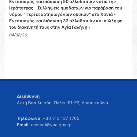
Εντοπισμός και διάσωση 50 αλλοδαπών νότια της
Ιεράπετρας - Συλλήψεις ημεδαπών για παράβαση του
νόμου "Περί εξαρτησιογόνων ουσιών" στα Χανιά -
Εντοπισμός και διάσωση 33 αλλοδαπών και σύλληψη
του διακινητή τους στην Αγία Γαλήνη -
04/08/26
Διεύθυνση
Ακτή Βασιλειάδη, Πύλες Ε1-Ε2, Δραπετσώνα
Τηλέφωνο:
+30 213 137 1700
Email:
contact@yna.gov.gr