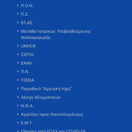
Π.Ο.Ν.
Π.Σ.
ΕΛ.ΑΣ.
Μονάδα Ιατρικώς Υποβοηθούμενης
Αναπαραγωγής
UNHCR
CEPOL
ΕΑΑΝ
Π.Ν.
ΓΕΕΘΑ
Περιοδικό “Λιμενική Ηχώ”
Λέσχη Αξιωματικών
Ν.Ν.Α.
Αγγελίες προς Ναυτιλλομένους
Ε.Μ.Υ.
Οδηγίες από ΕΟΔΥ για COVID-19