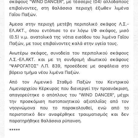
σκάφους "WIND DANCER", με τέσσερις (04) αλλοδαπούς
επιβαίνοντες, στη θαλάσσια περιοχή έξωθεν λιμένα
Γαΐου Παξών.
Άμεσα στην περιοχή μετέβη περιπολικό σκάφος Λ.Σ.-
ΕΛ.ΑΚΤ., όπου εντόπισε το εν λόγω Ι/Φ σκάφος, μισό
(0.5) ν.μ. ανατολικά της νότια εισόδου του λιμένα Γαΐου
Παξών, με τους επιβαίνοντες καλά στην υγεία τους.
Ανωτέρω σκάφος, συνοδεία του περιπολικού σκάφους
Λ.Σ.-ΕΛ.ΑΚΤ. και με τη συνδρομή ιδιωτικού σκάφους
“ΨΑΡΟΓΑΤΟΣ” Λ.Π. 839, προσέδεσε με ασφάλεια στο
βόρειο τμήμα νέου λιμένα Παξών.
Από τον Λιμενικό Σταθμό Παξών του Κεντρικού
Λιμεναρχείου Κέρκυρας που διενεργεί την προανάκριση,
απαγορεύτηκε ο απόπλους του "WIND DANCER", μέχρι
την προσκόμιση πιστοποιητικού αξιοπλοΐας από τον
νηογνώμονα που το παρακολουθεί, ενώ από το
περιστατικό δεν αναφέρθηκε τραυματισμός και δεν
παρατηρήθηκε θαλάσσια ρύπανση.
*****