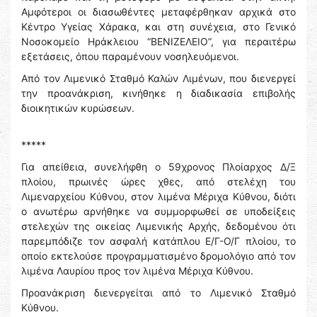
Αμφότεροι οι διασωθέντες μεταφέρθηκαν αρχικά στο
Κέντρο Υγείας Χάρακα, και στη συνέχεια, στο Γενικό
Νοσοκομείο Ηράκλειου “ΒΕΝΙΖΕΛΕΙΟ”, για περαιτέρω
εξετάσεις, όπου παραμένουν νοσηλευόμενοι.
Από τον Λιμενικό Σταθμό Καλών Λιμένων, που διενεργεί
την προανάκριση, κινήθηκε η διαδικασία επιβολής
διοικητικών κυρώσεων.
*****
Για απείθεια, συνελήφθη ο 59χρονος Πλοίαρχος Δ/Ξ
πλοίου, πρωινές ώρες χθες, από στελέχη του
Λιμεναρχείου Κύθνου, στον λιμένα Μέριχα Κύθνου, διότι
ο ανωτέρω αρνήθηκε να συμμορφωθεί σε υποδείξεις
στελεχών της οικείας Λιμενικής Αρχής, δεδομένου ότι
παρεμπόδιζε τον ασφαλή κατάπλου Ε/Γ-Ο/Γ πλοίου, το
οποίο εκτελούσε προγραμματισμένο δρομολόγιο από τον
λιμένα Λαυρίου προς τον λιμένα Μέριχα Κύθνου.
Προανάκριση διενεργείται από το Λιμενικό Σταθμό
Κύθνου.