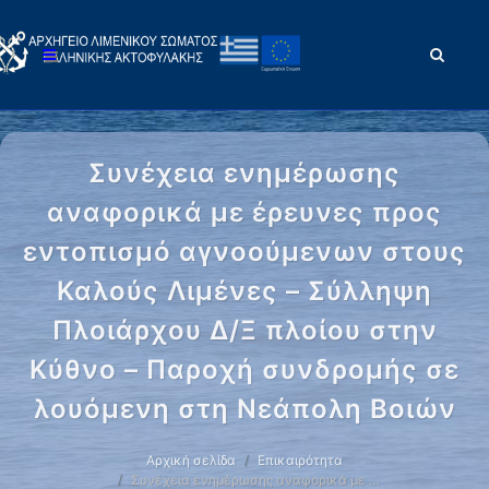
Συνέχεια ενημέρωσης
αναφορικά με έρευνες προς
εντοπισμό αγνοούμενων στους
Καλούς Λιμένες – Σύλληψη
Πλοιάρχου Δ/Ξ πλοίου στην
Κύθνο – Παροχή συνδρομής σε
λουόμενη στη Νεάπολη Βοιών
Αρχική σελίδα
Επικαιρότητα
Συνέχεια ενημέρωσης αναφορικά με …