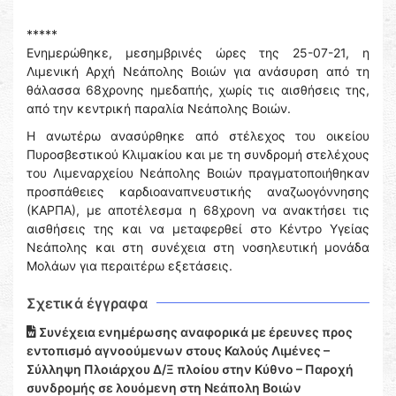
*****
Ενημερώθηκε, μεσημβρινές ώρες της 25-07-21, η
Λιμενική Αρχή Νεἀπολης Βοιών για ανάσυρση από τη
θάλασσα 68χρονης ημεδαπής, χωρίς τις αισθήσεις της,
από την κεντρική παραλία Νεάπολης Βοιών.
Η ανωτέρω ανασύρθηκε από στέλεχος του οικείου
Πυροσβεστικού Κλιμακίου και με τη συνδρομή στελέχους
του Λιμεναρχείου Νεάπολης Βοιών πραγματοποιήθηκαν
προσπάθειες καρδιοαναπνευστικής αναζωογόννησης
(ΚΑΡΠΑ), με αποτέλεσμα η 68χρονη να ανακτήσει τις
αισθήσεις της και να μεταφερθεί στο Κέντρο Υγείας
Νεάπολης και στη συνέχεια στη νοσηλευτική μονάδα
Μολάων για περαιτέρω εξετάσεις.
Σχετικά έγγραφα
Συνέχεια ενημέρωσης αναφορικά με έρευνες προς
εντοπισμό αγνοούμενων στους Καλούς Λιμένες –
Σύλληψη Πλοιάρχου Δ/Ξ πλοίου στην Κύθνο – Παροχή
συνδρομής σε λουόμενη στη Νεάπολη Βοιών