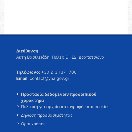
Διεύθυνση
Ακτή Βασιλειάδη, Πύλες Ε1-Ε2, Δραπετσώνα
Τηλέφωνο:
+30 213 137 1700
Email:
contact@yna.gov.gr
Προστασία δεδομένων προσωπικού
χαρακτήρα
Πολιτική για αρχεία καταγραφής και cookies
Δήλωση προσβασιμότητας
Όροι χρήσης