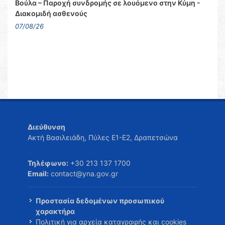
Βούλα – Παροχή συνδρομής σε λουόμενο στην Κύμη -
Διακομιδή ασθενούς
07/08/26
Διεύθυνση
Ακτή Βασιλειάδη, Πύλες Ε1-Ε2, Δραπετσώνα
Τηλέφωνο:
+30 213 137 1700
Email:
contact@yna.gov.gr
Προστασία δεδομένων προσωπικού
χαρακτήρα
Πολιτική για αρχεία καταγραφής και cookies