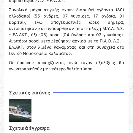
αεροσκάφους Λ.Σ. - ΕΛ.ΑΚΤ.
Συνολικά μέχρι στιγμής έχουν διασωθεί ογδόντα (80)
αλλοδαποί (55 άνδρες, 07 γυναίκες, 17 αγόρια, 01
κορίτσι), ενώ απογευματινές ώρες σήμερα,
εντοπίστηκαν και ανασύρθηκαν από στελέχη Μ.Υ.Α. Λ.Σ.
- ΕΛ.ΑΚΤ., έξι (06) σοροί (04 άνδρες και 02 γυναίκες).
Ανωτέρω σοροί μεταφέρθηκαν αρχικά με το Π.Α.Θ. Λ.Σ. -
ΕΛ.ΑΚΤ. στον λιμένα Καλαμάτας και στη συνέχεια στο
Γενικό Νοσοκομείο Καλαμάτας.
Οι έρευνες συνεχίζονται, ενώ τυχόν εξελίξεις θα
γνωστοποιηθούν με νεότερο δελτίο τύπου.
Σχετικές εικόνες
Σχετικά έγγραφα