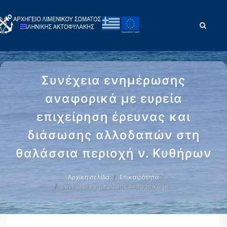
Συνέχεια ενημέρωσης
αναφορικά με ευρεία
επιχείρηση έρευνας και
διάσωσης αλλοδαπών στη
θαλάσσια περιοχή ν. Κυθήρων
Αρχική σελίδα
Επικαιρότητα
Συνέχεια ενημέρωσης αναφορικά με …