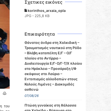
Σχετικες εικόνες
korinthos_arxaia_opla
JPG - 225,8 KB
Επικαιρότητα
Θάνατος άνδρα στη Χαλκιδική –
Τραυματισμός ναυτικού στη Ρόδο
– Βλάβη καταπέλτη Ε/Γ – Ο/Γ
πλοίου στο Αντίρριο –
Δυσλειτουργία Ε/Γ-Ο/Γ-Τ/Χ πλοίου
στο Ηράκλειο – Προσάραξη Ι/Φ
σκάφους στο Λαύριο –
Εντοπισμός αλλοδαπών στους
Καλούς Λιμένες – Διακομιδές
ασθενώ
07/08/26
Πτώση γυναίκας στη θάλασσα
η του
στη Χαλκίδα - Ρύπανση στο