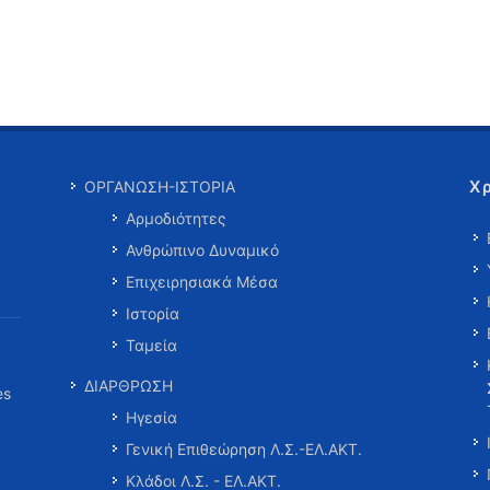
Χ
ΟΡΓΑΝΩΣΗ-ΙΣΤΟΡΙΑ
Αρμοδιότητες
Ανθρώπινο Δυναμικό
Επιχειρησιακά Μέσα
Ιστορία
Ταμεία
ΔΙΑΡΘΡΩΣΗ
es
Ηγεσία
Γενική Επιθεώρηση Λ.Σ.-ΕΛ.ΑΚΤ.
Κλάδοι Λ.Σ. - ΕΛ.ΑΚΤ.