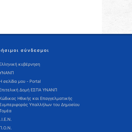
ρήσιμοι σύνδεσμοι
Ελληνική κυβέρνηση
ΥΝΑΝΠ
Η σελίδα μου - Portal
Επιτελική Δομή ΕΣΠΑ ΥΝΑΝΠ
Κώδικας Ηθικής και Επαγγελματικής
Συμπεριφοράς Υπαλλήλων του Δημοσίου
Τομέα
Ι.Ι.Ε.Ν.
Π.Ο.Ν.