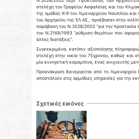
Ν.3028/2002 περί ''Προστασίας των Αρχαιοτήτω
στελέχη του Γραφείου Ασφαλείας και του Κλιμα
της ομάδας Κ-9 του Λιμεναρχείου Ναυπλίου κα
του Αρχηγείου της ΕΛ.ΑΣ., προέβησαν στην σύλ
παράβαση του Ν.3028/2002 “για την προστασία τ
του Ν.2168/1993 “ρύθμιση θεμάτων που αφορού
άλλες διατάξεις”.
Συγκεκριμένα, κατόπιν αξιοποίησης πληροφορι
στελέχη στην οικία του 75χρονου, καθώς και σ
μία κυνηγετική καραμπίνα, ένας ανιχνευτής με
Προανάκριση διενεργείται από το Λιμεναρχείο
αποσταλούν στις αρμόδιες υπηρεσίες για την εκ
Σχετικές εικόνες