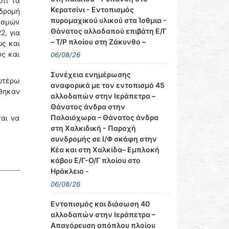
ότι τα
Κερατσίνι - Εντοπισμός
νδρομή
πυρομαχικού υλικού στα Ίσθμια -
νισμών
Θάνατος αλλοδαπού επιβάτη Ε/Γ
2, για
– Τ/Ρ πλοίου στη Ζάκυνθο –
ώς και
ύς και
06/08/26
Συνέχεια ενημέρωσης
νωτέρω
αναφορικά με τον εντοπισμό 45
έθηκαν
αλλοδαπών στην Ιεράπετρα –
Θάνατος άνδρα στην
Παλαιόχωρα – Θάνατος άνδρα
ται να
στη Χαλκιδική - Παροχή
συνδρομής σε Ι/Φ σκάφη στην
Κέα και στη Χαλκίδα– Εμπλοκή
κάβου Ε/Γ-Ο/Γ πλοίου στο
Ηράκλειο -
06/08/26
Εντοπισμός και διάσωση 40
αλλοδαπών στην Ιεράπετρα –
Απαγόρευση απόπλου πλοίου