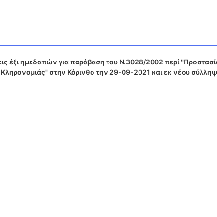
ς έξι ημεδαπών για παράβαση του Ν.3028/2002 περί ''Προστασί
 Κληρονομιάς'' στην Κόρινθο την 29-09-2021 και εκ νέου σύλληψ