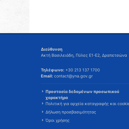
Διεύθυνση
Ακτή Βασιλειάδη, Πύλες Ε1-Ε2, Δραπετσώνα
Τηλέφωνο:
+30 213 137 1700
Email:
contact@yna.gov.gr
Προστασία δεδομένων προσωπικού
χαρακτήρα
Πολιτική για αρχεία καταγραφής και cooki
Δήλωση προσβασιμότητας
Όροι χρήσης