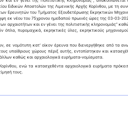
ν και εν γένει της Πολιτιστικής Κληρονομιάς'', ανακοινώνεται 
κίου Ειδικών Αποστολών της Λιμενικής Αρχής Κορίνθου, με τη συ
ι των Ερευνητών του Τμήματος Εξουδετέρωσης Εκρηκτικών Μηχα
ληψη εκ νέου του 75χρονου ημεδαπού πρωινές ώρες της 03-03-202
ων αρχαιοτήτων και εν γένει της πολιτιστικής κληρονομιάς” καθ
ν όπλα, πυρομαχικά, εκρηκτικές ύλες, εκρηκτικούς μηχανισμο
ών, σε νομότυπη κατ' οίκον έρευνα που διενεργήθηκε από τα α
τους υπαίθριους χώρους πέριξ αυτής, εντοπίστηκαν και κατασχ
τάλλων καθώς και αρχαιολογικά ευρήματα-νομίσματα.
 Κορίνθου, ενώ τα κατασχεθέντα αρχαιολογικά ευρήματα πρόκει
τίμησή τους.