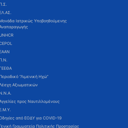
Π.Σ.
ΕΛ.ΑΣ.
Μονάδα Ιατρικώς Υποβοηθούμενης
Αναπαραγωγής
UNHCR
CEPOL
ΕΑΑΝ
Π.Ν.
ΓΕΕΘΑ
Περιοδικό “Λιμενική Ηχώ”
Λέσχη Αξιωματικών
Ν.Ν.Α.
Αγγελίες προς Ναυτιλλομένους
Ε.Μ.Υ.
Οδηγίες από ΕΟΔΥ για COVID-19
Γενική Γραμματεία Πολιτικής Προστασίας