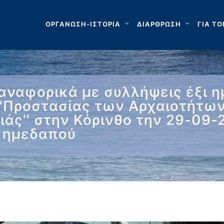
ΟΡΓΑΝΩΣΗ-ΙΣΤΟΡΙΑ
ΔΙΑΡΘΡΩΣΗ
ΓΙΑ ΤΟ
αναφορικά με συλλήψεις έξι 
''Προστασίας των Αρχαιοτήτων 
άς'' στην Κόρινθο την 29-09-
 ημεδαπού
ορικά με …