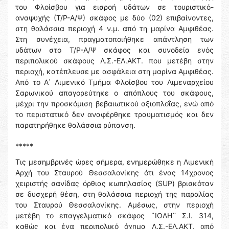
του Φλοίσβου για εισροή υδάτων σε τουριστικό-
αναψυχής (Τ/Ρ-Α/Ψ) σκάφος με δύο (02) επιβαίνοντες,
στη θαλάσσια περιοχή 4 ν.μ. από τη μαρίνα Αμφιθέας.
Στη συνέχεια, πραγματοποιήθηκε απάντληση των
υδάτων στο Τ/Ρ-Α/Ψ σκάφος και συνοδεία ενός
περιπολικού σκάφους Λ.Σ.-ΕΛ.ΑΚΤ. που μετέβη στην
περιοχή, κατέπλευσε με ασφάλεια στη μαρίνα Αμφιθέας.
Από το Α΄ Λιμενικό Τμήμα Φλοίσβου του Λιμεναρχείου
Σαρωνικού απαγορεύτηκε ο απόπλους του σκάφους,
μέχρι την προσκόμιση βεβαιωτικού αξιοπλοΐας, ενώ από
το περιστατικό δεν αναφέρθηκε τραυματισμός και δεν
παρατηρήθηκε θαλάσσια ρύπανση.
*****
Τις μεσημβρινές ώρες σήμερα, ενημερώθηκε η Λιμενική
Αρχή του Σταυρού Θεσσαλονίκης ότι ένας 14χρονος
χειριστής σανίδας όρθιας κωπηλασίας (SUP) βρισκόταν
σε δυσχερή θέση, στη θαλάσσια περιοχή της παραλίας
του Σταυρού Θεσσαλονίκης. Αμέσως, στην περιοχή
μετέβη το επαγγελματικό σκάφος ¨ΙΟΛΗ¨ Σ.Ι. 314,
καθώς και ένα περιπολικό όχημα Λ.Σ.-ΕΛ.ΑΚΤ. από