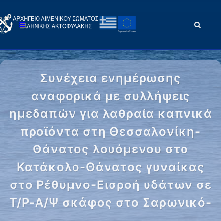
Συνέχεια ενημέρωσης
αναφορικά με συλλήψεις
ημεδαπών για λαθραία καπνικά
προϊόντα στη Θεσσαλονίκη-
Θάνατος λουόμενου στο
Κατάκολο-Θάνατος γυναίκας
στο Ρέθυμνο-Εισροή υδάτων σε
Τ/Ρ-Α/Ψ σκάφος στο Σαρωνικό-