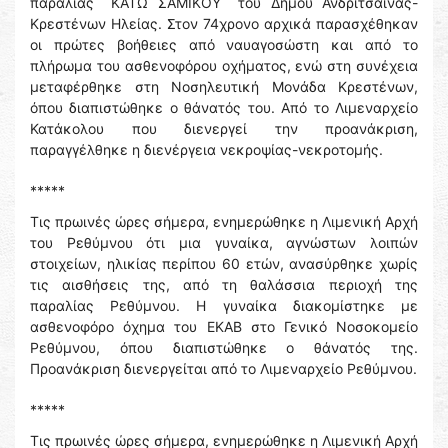
παραλίας ¨ΚΑΤΩ ΣΑΜΙΚΟΥ¨ του Δήμου Ανδρίτσαινας-
Κρεστένων Ηλείας. Στον 74χρονο αρχικά παρασχέθηκαν
οι πρώτες βοήθειες από ναυαγοσώστη και από το
πλήρωμα του ασθενοφόρου οχήματος, ενώ στη συνέχεια
μεταφέρθηκε στη Νοσηλευτική Μονάδα Κρεστένων,
όπου διαπιστώθηκε ο θάνατός του. Από το Λιμεναρχείο
Κατάκολου που διενεργεί την προανάκριση,
παραγγέλθηκε η διενέργεια νεκροψίας-νεκροτομής.
*****
Τις πρωινές ώρες σήμερα, ενημερώθηκε η Λιμενική Αρχή
του Ρεθύμνου ότι μια γυναίκα, αγνώστων λοιπών
στοιχείων, ηλικίας περίπου 60 ετών, ανασύρθηκε χωρίς
τις αισθήσεις της, από τη θαλάσσια περιοχή της
παραλίας Ρεθύμνου. Η γυναίκα διακομίστηκε με
ασθενοφόρο όχημα του ΕΚΑΒ στο Γενικό Νοσοκομείο
Ρεθύμνου, όπου διαπιστώθηκε ο θάνατός της.
Προανάκριση διενεργείται από το Λιμεναρχείο Ρεθύμνου.
*****
Τις πρωινές ώρες σήμερα, ενημερώθηκε η Λιμενική Αρχή