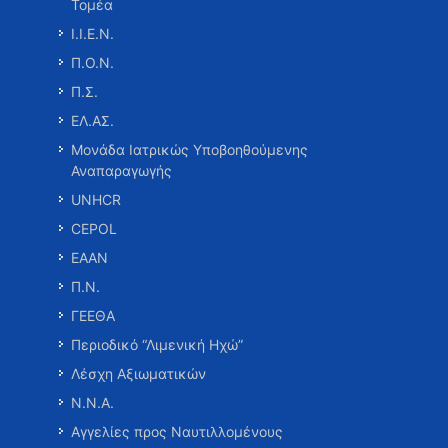
Τομέα
Ι.Ι.Ε.Ν.
Π.Ο.Ν.
Π.Σ.
ΕΛ.ΑΣ.
Μονάδα Ιατρικώς Υποβοηθούμενης
Αναπαραγωγής
UNHCR
CEPOL
ΕΑΑΝ
Π.Ν.
ΓΕΕΘΑ
Περιοδικό “Λιμενική Ηχώ”
Λέσχη Αξιωματικών
Ν.Ν.Α.
Αγγελίες προς Ναυτιλλομένους