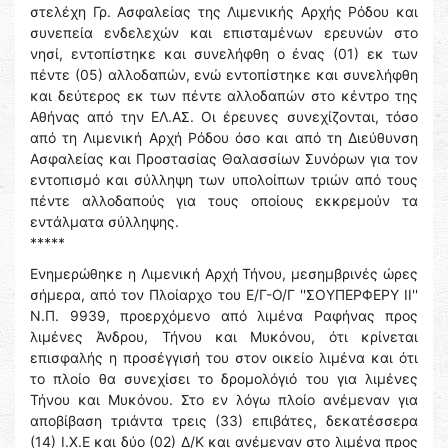
στελέχη Γρ. Ασφαλείας της Λιμενικής Αρχής Ρόδου και
συνεπεία ενδελεχών και επισταμένων ερευνών στο
νησί, εντοπίστηκε και συνελήφθη ο ένας (01) εκ των
πέντε (05) αλλοδαπών, ενώ εντοπίστηκε και συνελήφθη
και δεύτερος εκ των πέντε αλλοδαπών στο κέντρο της
Αθήνας από την ΕΛ.ΑΣ. Οι έρευνες συνεχίζονται, τόσο
από τη Λιμενική Αρχή Ρόδου όσο και από τη Διεύθυνση
Ασφαλείας και Προστασίας Θαλασσίων Συνόρων για τον
εντοπισμό και σύλληψη των υπολοίπων τριών από τους
πέντε αλλοδαπούς για τους οποίους εκκρεμούν τα
εντάλματα σύλληψης.
*****
Ενημερώθηκε η Λιμενική Αρχή Τήνου, μεσημβρινές ώρες
σήμερα, από τον Πλοίαρχο του Ε/Γ-Ο/Γ ''ΣΟΥΠΕΡΦΕΡΥ ΙΙ''
Ν.Π. 9939, προερχόμενο από λιμένα Ραφήνας προς
λιμένες Άνδρου, Τήνου και Μυκόνου, ότι κρίνεται
επισφαλής η προσέγγισή του στον οικείο λιμένα και ότι
το πλοίο θα συνεχίσει το δρομολόγιό του για λιμένες
Τήνου και Μυκόνου. Στο εν λόγω πλοίο ανέμεναν για
αποβίβαση τριάντα τρεις (33) επιβάτες, δεκατέσσερα
(14) Ι.Χ.Ε και δύο (02) Δ/Κ και ανέμεναν στο λιμένα προς