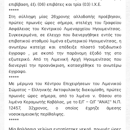
επιβίβαση, έξι (06) επιβάτες και τρία (03) Ι.Χ.Ε.
*****
Στη σύλληψη μίας 26χρονης αλλοδαπής προέβησαν,
πρώτες πρωινές ώρες σήμερα, στελέχη του Γραφείου
Ασφάλειας του Κεντρικού Λιμεναρχείου Ηγουμενίτσας.
Συγκεκριμένα, σε έλεγχο που διενεργήθηκε εντός του
επιβατικού σταθμού λιμένα εξωτερικού Ηγουμενίτσας, η
ανωτέρω κατείχε και επέδειξε πλαστό ταξιδιωτικό
έγγραφο , με σκοπό την παράνομη έξοδό της στο
εξωτερικό. Από τη Λιμενική Αρχή Ηγουμενίτσας που
διενεργεί την προανάκριση, κατασχέθηκε το ανωτέρω
έγγραφο.
*****
Με μέριμνα του Κέντρου Επιχειρήσεων του Λιμενικού
Σώματος – Ελληνικής Ακτοφυλακής διεκομίσθη, πρώτες
πρωινές ώρες σήμερα, από το λιμένα ν. Θάσου στο
λιμένα Κεραμωτής Καβάλας, με το Ε/Γ – Ο/Γ ''ΑΝΑΞ'' Ν.Π.
12457, 32χρονος, ο οποίος έχρηζε άμεσης
νοσοκομειακής περίθαλψης.
*****
Μία θαλάσσια χελώνα εντοπίστηκε νεκρή, πρωινές ώρες