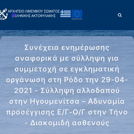
Συνέχεια ενημέρωσης
αναφορικά με σύλληψη για
συμμετοχή σε εγκληματική
οργάνωση στη Ρόδο την 29-04-
2021 - Σύλληψη αλλοδαπού
στην Ηγουμενίτσα – Αδυναμία
προσέγγισης Ε/Γ-Ο/Γ στην Τήνο
- Διακομιδή ασθενούς