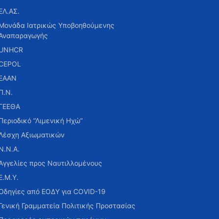
ΕΛ.ΑΣ.
Μονάδα Ιατρικώς Υποβοηθούμενης
Αναπαραγωγής
UNHCR
CEPOL
ΕΑΑΝ
Π.Ν.
ΓΕΕΘΑ
Περιοδικό “Λιμενική Ηχώ”
Λέσχη Αξιωματικών
Ν.Ν.Α.
Αγγελίες προς Ναυτιλλομένους
Ε.Μ.Υ.
Οδηγίες από ΕΟΔΥ για COVID-19
Γενική Γραμματεία Πολιτικής Προστασίας