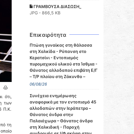
ΓΡΑΜΒΟΥΣΑ ΔΙΑΣΩΣΗ_
JPG - 866,5 KB
Επικαιρότητα
Πτώση γυναίκας στη θάλασσα
στη Χαλκίδα - Ρύπανση στο
Κερατσίνι - Εντοπισμός
πυρομαχικού υλικού στα Ίσθμια -
Θάνατος αλλοδαπού επιβάτη Ε/Γ
– Τ/Ρ πλοίου στη Ζάκυνθο –
06/08/26
Συνέχεια ενημέρωσης
 ότι,
αναφορικά με τον εντοπισμό 45
η των
αλλοδαπών στην Ιεράπετρα –
 Π.Κ.
Θάνατος άνδρα στην
Παλαιόχωρα – Θάνατος άνδρα
υπό τη
στη Χαλκιδική - Παροχή
οποίο
συνδρομής σε Ι/Φ σκάφη στην