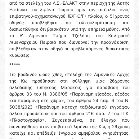
από τα στελέχη του Λ.Σ.-ΕΛ.ΑΚΤ στην περιοχή της Ακτής
Ηετίωνα του λιμένα Πειραιά πριν τον απόπλου ενός
επιβατηγού-οχηματαγωγού (Ε/Γ-Ο/Γ) πλοίου, ο 51χρονος
οδηγός υποβλήθηκε σε αλκοολομέτρηση και
διαπιστώθηκε ότι βρισκόταν υπό την επήρεια μέθης. Από
το Α’ Λιμενικό Τμήμα Τζελέπη του Κεντρικού
Λιμεναρχείου Πειραιά που διενεργεί την προανάκριση,
επιβλήθηκαν στον οδηγό οι προβλεπόμενες διοικητικές
κυρώσεις.
*****
Τις βραδινές ώρες χθες, στελέχη της Λιμενικής Αρχής
της Κω προέβησαν στη σύλληψη μίας 26χρονης
αλλοδαπής (υπήκοος Μαρόκου) για παράβαση του
άρθρου 83 του Ν. 3386/05 «Παράνομη είσοδος, έξοδος
και παραμονή στη χώρα», του άρθρου 24 παρ. 6 του Ν.
5038/2023 «Παράνομη κατοχή ταξιδιωτικού εγγράφου
άλλου προσώπου» και του άρθρου 216 παρ. 2 του Π.Κ.
«Πλαστογραφία». Συγκεκριμένα, σε έλεγχο που
διενεργήθηκε στον επιβατικό λιμένα της Κω, η 26χρονη
κατείχε και επέδειξε έγγραφο αμφιβόλου γνησιότητας.