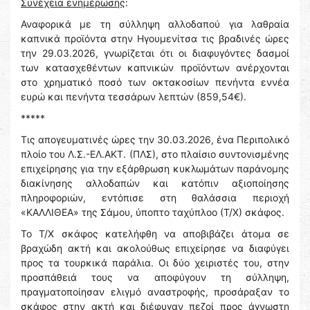
Συνέχεια ενημέρωσης
:
Αναφορικά με τη σύλληψη αλλοδαπού για λαθραία
καπνικά προϊόντα στην Ηγουμενίτσα τις βραδινές ώρες
την 29.03.2026, γνωρίζεται ότι οι διαφυγόντες δασμοί
των κατασχεθέντων καπνικών προϊόντων ανέρχονται
στο χρηματικό ποσό των οκτακοσίων πενήντα εννέα
ευρώ και πενήντα τεσσάρων λεπτών (859,54€).
*****
Τις απογευματινές ώρες την 30.03.2026, ένα Περιπολικό
πλοίο του Λ.Σ.-ΕΛ.ΑΚΤ. (ΠΛΣ), στο πλαίσιο συντονισμένης
επιχείρησης για την εξάρθρωση κυκλωμάτων παράνομης
διακίνησης αλλοδαπών και κατόπιν αξιοποίησης
πληροφοριών, εντόπισε στη θαλάσσια περιοχή
«ΚΑΛΛΙΘΕΑ» της Σάμου, ύποπτο ταχύπλοο (Τ/Χ) σκάφος.
Το Τ/Χ σκάφος κατελήφθη να αποβιβάζει άτομα σε
βραχώδη ακτή και ακολούθως επιχείρησε να διαφύγει
προς τα τουρκικά παράλια. Οι δύο χειριστές του, στην
προσπάθειά τους να αποφύγουν τη σύλληψη,
πραγματοποίησαν ελιγμό αναστροφής, προσάραξαν το
σκάφος στην ακτή και διέφυγαν πεζοί προς άγνωστη