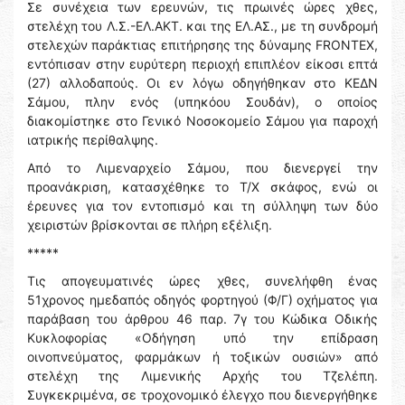
Σε συνέχεια των ερευνών, τις πρωινές ώρες χθες,
στελέχη του Λ.Σ.-ΕΛ.ΑΚΤ. και της ΕΛ.ΑΣ., με τη συνδρομή
στελεχών παράκτιας επιτήρησης της δύναμης FRONTEX,
εντόπισαν στην ευρύτερη περιοχή επιπλέον είκοσι επτά
(27) αλλοδαπούς. Οι εν λόγω οδηγήθηκαν στο ΚΕΔΝ
Σάμου, πλην ενός (υπηκόου Σουδάν), ο οποίος
διακομίστηκε στο Γενικό Νοσοκομείο Σάμου για παροχή
ιατρικής περίθαλψης.
Από το Λιμεναρχείο Σάμου, που διενεργεί την
προανάκριση, κατασχέθηκε το Τ/Χ σκάφος, ενώ οι
έρευνες για τον εντοπισμό και τη σύλληψη των δύο
χειριστών βρίσκονται σε πλήρη εξέλιξη.
*****
Τις απογευματινές ώρες χθες, συνελήφθη ένας
51χρονος ημεδαπός οδηγός φορτηγού (Φ/Γ) οχήματος για
παράβαση του άρθρου 46 παρ. 7γ του Κώδικα Οδικής
Κυκλοφορίας «Οδήγηση υπό την επίδραση
οινοπνεύματος, φαρμάκων ή τοξικών ουσιών» από
στελέχη της Λιμενικής Αρχής του Τζελέπη.
Συγκεκριμένα, σε τροχονομικό έλεγχο που διενεργήθηκε