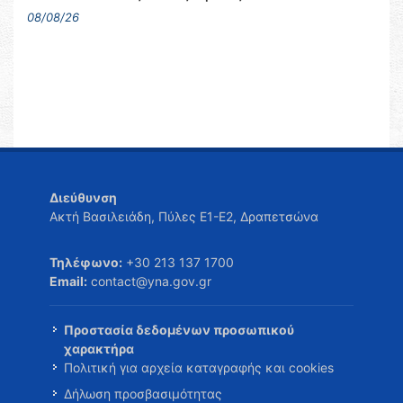
08/08/26
Διεύθυνση
Ακτή Βασιλειάδη, Πύλες Ε1-Ε2, Δραπετσώνα
Τηλέφωνο:
+30 213 137 1700
Email:
contact@yna.gov.gr
Προστασία δεδομένων προσωπικού
χαρακτήρα
Πολιτική για αρχεία καταγραφής και cookies
Δήλωση προσβασιμότητας