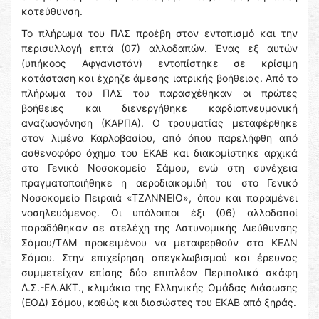
κατεύθυνση.
Το πλήρωμα του ΠΛΣ προέβη στον εντοπισμό και την
περισυλλογή επτά (07) αλλοδαπών. Ένας εξ αυτών
(υπήκοος Αφγανιστάν) εντοπίστηκε σε κρίσιμη
κατάσταση και έχρηζε άμεσης ιατρικής βοήθειας. Από το
πλήρωμα του ΠΛΣ του παρασχέθηκαν οι πρώτες
βοήθειες και διενεργήθηκε καρδιοπνευμονική
αναζωογόνηση (ΚΑΡΠΑ). Ο τραυματίας μεταφέρθηκε
στον λιμένα Καρλοβασίου, από όπου παρελήφθη από
ασθενοφόρο όχημα του ΕΚΑΒ και διακομίστηκε αρχικά
στο Γενικό Νοσοκομείο Σάμου, ενώ στη συνέχεια
πραγματοποιήθηκε η αεροδιακομιδή του στο Γενικό
Νοσοκομείο Πειραιά «ΤΖΑΝΝΕΙΟ», όπου και παραμένει
νοσηλευόμενος. Οι υπόλοιποι έξι (06) αλλοδαποί
παραδόθηκαν σε στελέχη της Αστυνομικής Διεύθυνσης
Σάμου/ΤΔΜ προκειμένου να μεταφερθούν στο ΚΕΔΝ
Σάμου. Στην επιχείρηση απεγκλωβισμού και έρευνας
συμμετείχαν επίσης δύο επιπλέον Περιπολικά σκάφη
Λ.Σ.-ΕΛ.ΑΚΤ., κλιμάκιο της Ελληνικής Ομάδας Διάσωσης
(ΕΟΔ) Σάμου, καθώς και διασώστες του ΕΚΑΒ από ξηράς.