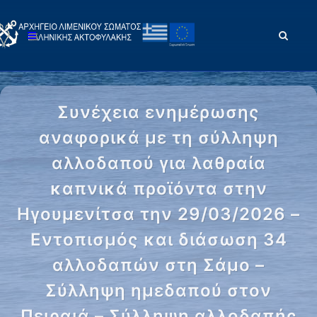
Συνέχεια ενημέρωσης
αναφορικά με τη σύλληψη
αλλοδαπού για λαθραία
καπνικά προϊόντα στην
Ηγουμενίτσα την 29/03/2026 –
Εντοπισμός και διάσωση 34
αλλοδαπών στη Σάμο –
Σύλληψη ημεδαπού στον
Πειραιά – Σύλληψη αλλοδαπής