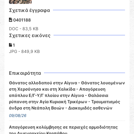
Σχετικά έγγραφα
0401188
DOC
- 83,5 KB
Σχετικες εικόνες
1
JPG - 849,9 KB
Επικαιρότητα
Θάνατος αλλοδαπού στην Αίγινα - Θάνατος λουομένων
στη Χερσόνησο και στη Χαλκίδα - Απαγόρευση
απόπλου Ε/Γ-Υ/Γ πλοίου στην Αίγινα - Θαλάσσια
ρύπανση στην Αγία Κυριακή Τρικέρων - Τραυματισμός
άνδρα στη Νεάπολη Βοιών - Διακομιδές ασθενών
09/08/26
Απαγόρευση κολύμβησης σε περιοχές αρμοδιότητας
του Λιμεναρχείου Καρπάθου