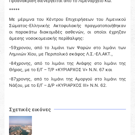
Προανάκριση διενεργείται από το Λιμεναρχείο Κω.
*****
Με μέριμνα του Κέντρου Επιχειρήσεων του Λιμενικού
Σώματος-Ελληνικής Ακτοφυλακής πραγματοποιήθηκαν
οι παρακάτω διακομιδές ασθενών, οι οποίοι έχρηζαν
άμεσης νοσοκομειακής περίθαλψης:
-59χρονου, από το λιμάνι των Ψαρών στο λιμάνι των
Λημνιών Χίου, με Περιπολικό σκάφος Λ.Σ.-ΕΛ.ΑΚΤ.,
-84χρονης, από το λιμάνι της Ανάφης στο λιμάνι της
Θήρας, με το Ε/Γ – Τ/Ρ «ΚΥΡΙΑΡΧΟΣ V» Ν.N. 67 και
-87χρονης, από το λιμάνι της Αμοργού στο λιμάνι της
Νάξου, με το Ε/Γ – Δ/Ρ «ΚΥΡΙΑΡΧΟΣ III» Ν.N. 62.
Σχετικές εικόνες