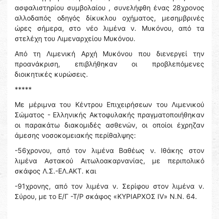
ασφαλιστηρίου συμβολαίου , συνελήφθη ένας 28χρονος
αλλοδαπός οδηγός δίκυκλου οχήματος, μεσημβρινές
ώρες σήμερα, στο νέο λιμένα ν. Μυκόνου, από τα
στελέχη του Λιμεναρχείου Μυκόνου.
Από τη Λιμενική Αρχή Μυκόνου που διενεργεί την
προανάκριση, επιβλήθηκαν οι προβλεπόμενες
διοικητικές κυρώσεις.
*****
Με μέριμνα του Κέντρου Επιχειρήσεων του Λιμενικού
Σώματος - Ελληνικής Ακτοφυλακής πραγματοποιήθηκαν
οι παρακάτω διακομιδές ασθενών, οι οποίοι έχρηζαν
άμεσης νοσοκομειακής περίθαλψης:
-56χρονου, από τον λιμένα Βαθέως ν. Ιθάκης στον
λιμένα Αστακού Αιτωλοακαρνανίας, με περιπολικό
σκάφος Λ.Σ.-ΕΛ.ΑΚΤ. και
-91χρονης, από τον λιμένα ν. Σερίφου στον λιμένα ν.
Σύρου, με το Ε/Γ -Τ/Ρ σκάφος «ΚΥΡΙΑΡΧΟΣ IV» N.N. 64.