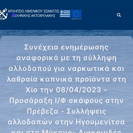
Συνέχεια ενημέρωσης
αναφορικά με τη σύλληψη
αλλοδαπού για ναρκωτικά και
λαθραία καπνικά προϊόντα στη
Χίο την 08/04/2023 –
Προσάραξη Ι/Φ σκάφους στην
Πρέβεζα - Συλλήψεις
αλλοδαπών στην Ηγουμενίτσα
και στη Μύκονο– Διακομιδές