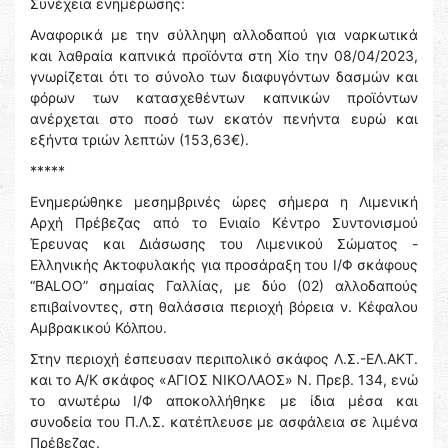
Συνέχεια ενημέρωσης:
Αναφορικά με την σύλληψη αλλοδαπού για ναρκωτικά
και λαθραία καπνικά προϊόντα στη Χίο την 08/04/2023,
γνωρίζεται ότι το σύνολο των διαφυγόντων δασμών και
φόρων των κατασχεθέντων καπνικών προϊόντων
ανέρχεται στο ποσό των εκατόν πενήντα ευρώ και
εξήντα τριών λεπτών (153,63€).
*****
Ενημερώθηκε μεσημβρινές ώρες σήμερα η Λιμενική
Αρχή Πρέβεζας από το Ενιαίο Κέντρο Συντονισμού
Έρευνας και Διάσωσης του Λιμενικού Σώματος -
Ελληνικής Ακτοφυλακής για προσάραξη του Ι/Φ σκάφους
“BALOO” σημαίας Γαλλίας, με δύο (02) αλλοδαπούς
επιβαίνοντες, στη θαλάσσια περιοχή βόρεια ν. Κέφαλου
Αμβρακικού Κόλπου.
Στην περιοχή έσπευσαν περιπολικό σκάφος Λ.Σ.-ΕΛ.ΑΚΤ.
και το Α/Κ σκάφος «ΑΓΙΟΣ ΝΙΚΟΛΑΟΣ» Ν. Πρεβ. 134, ενώ
το ανωτέρω Ι/Φ αποκολλήθηκε με ίδια μέσα και
συνοδεία του Π.Λ.Σ. κατέπλευσε με ασφάλεια σε λιμένα
Πρέβεζας.