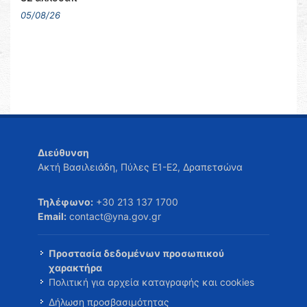
05/08/26
Διεύθυνση
Ακτή Βασιλειάδη, Πύλες Ε1-Ε2, Δραπετσώνα
Τηλέφωνο:
+30 213 137 1700
Email:
contact@yna.gov.gr
Προστασία δεδομένων προσωπικού
χαρακτήρα
Πολιτική για αρχεία καταγραφής και cookies
Δήλωση προσβασιμότητας