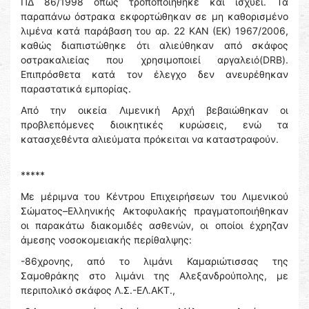
ΠΔ 86/1998 όπως τροποποιήθηκε και ισχύει. Τα
παραπάνω όστρακα εκφορτώθηκαν σε μη καθορισμένο
λιμένα κατά παράβαση του αρ. 22 ΚΑΝ (ΕΚ) 1967/2006,
καθώς διαπιστώθηκε ότι αλιεύθηκαν από σκάφος
οστρακαλιείας που χρησιμοποιεί αργαλειό(DRB).
Επιπρόσθετα κατά τον έλεγχο δεν ανευρέθηκαν
παραστατικά εμπορίας.
Από την οικεία Λιμενική Αρχή βεβαιώθηκαν οι
προβλεπόμενες διοικητικές κυρώσεις, ενώ τα
κατασχεθέντα αλιεύματα πρόκειται να καταστραφούν.
*****
Με μέριμνα του Κέντρου Επιχειρήσεων του Λιμενικού
Σώματος–Ελληνικής Ακτοφυλακής πραγματοποιήθηκαν
οι παρακάτω διακομιδές ασθενών, οι οποίοι έχρηζαν
άμεσης νοσοκομειακής περίθαλψης:
-86χρονης, από το λιμάνι Καμαριώτισσας της
Σαμοθράκης στο λιμάνι της Αλεξανδρούπολης, με
περιπολικό σκάφος Λ.Σ.-ΕΛ.ΑΚΤ.,