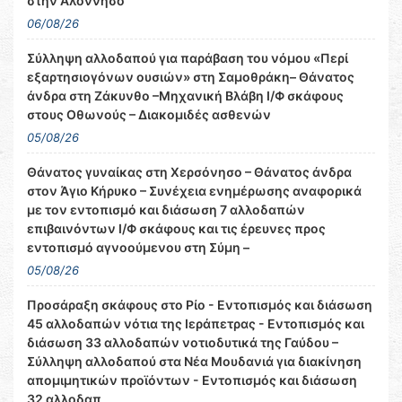
στην Αλόννησο
06/08/26
Σύλληψη αλλοδαπού για παράβαση του νόμου «Περί
εξαρτησιογόνων ουσιών» στη Σαμοθράκη– Θάνατος
άνδρα στη Ζάκυνθο –Μηχανική Βλάβη Ι/Φ σκάφους
στους Οθωνούς – Διακομιδές ασθενών
05/08/26
Θάνατος γυναίκας στη Χερσόνησο – Θάνατος άνδρα
στον Άγιο Κήρυκο – Συνέχεια ενημέρωσης αναφορικά
με τον εντοπισμό και διάσωση 7 αλλοδαπών
επιβαινόντων Ι/Φ σκάφους και τις έρευνες προς
εντοπισμό αγνοούμενου στη Σύμη –
05/08/26
Προσάραξη σκάφους στο Ρίο - Εντοπισμός και διάσωση
45 αλλοδαπών νότια της Ιεράπετρας - Εντοπισμός και
διάσωση 33 αλλοδαπών νοτιοδυτικά της Γαύδου –
Σύλληψη αλλοδαπού στα Νέα Μουδανιά για διακίνηση
απομιμητικών προϊόντων - Εντοπισμός και διάσωση
32 αλλοδαπ