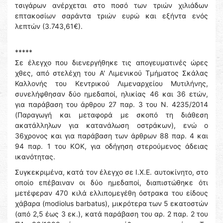
τσιγάρων ανέρχεται στο ποσό των τριών χιλιάδων
επτακοσίων σαράντα τριών ευρώ και εξήντα ενός
λεπτών (3.743,61€).
*****
Σε έλεγχο που διενεργήθηκε τις απογευματινές ώρες
χθες, από στελέχη του Α' Λιμενικού Τμήματος Σκάλας
Καλλονής του Κεντρικού Λιμεναρχείου Μυτιλήνης,
συνελήφθησαν δύο ημεδαποί, ηλικίας 46 και 36 ετών,
για παράβαση του άρθρου 27 παρ. 3 του Ν. 4235/2014
(Παραγωγή και μεταφορά με σκοπό τη διάθεση
ακατάλληλων για κατανάλωση οστράκων), ενώ ο
36χρονος και για παράβαση των άρθρων 88 παρ. 4 και
94 παρ. 1 του ΚΟΚ, για οδήγηση στερούμενος άδειας
ικανότητας.
Συγκεκριμένα, κατά τον έλεγχο σε Ι.Χ.Ε. αυτοκίνητο, στο
οποίο επέβαιναν οι δύο ημεδαποί, διαπιστώθηκε ότι
μετέφεραν 470 κιλά ελλιπομεγέθη όστρακα του είδους
χάβαρα (modiolus barbatus), μικρότερα των 5 εκατοστών
(από 2,5 έως 3 εκ.), κατά παράβαση του αρ. 2 παρ. 2 του