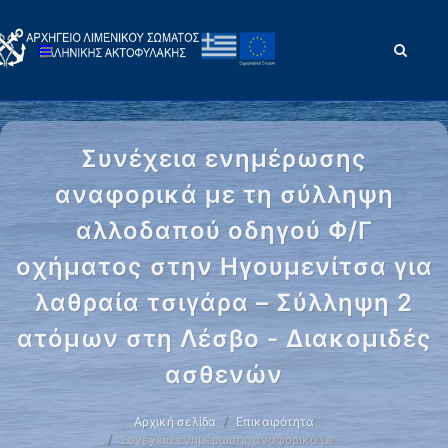
Συνέχεια ενημέρωσης
αναφορικά με τη σύλληψη
αλλοδαπού οδηγού Φ/Γ
οχήματος στην Ηγουμενίτσα για
λαθραία τσιγάρα – Σύλληψη 2
ατόμων στη Λέσβο - Διακομιδές
ασθενών
Αρχική σελίδα
Επικαιρότητα
Συνέχεια ενημέρωσης αναφορικά με …