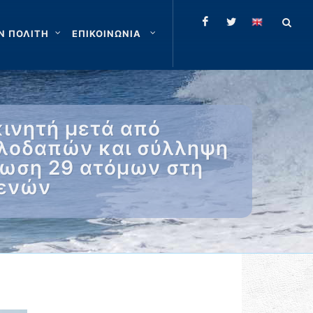
Ν ΠΟΛΙΤΗ
ΕΠΙΚΟΙΝΩΝΙΑ
ινητή μετά από
λλοδαπών και σύλληψη
άσωση 29 ατόμων στη
θενών