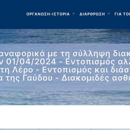
ΟΡΓΑΝΩΣΗ-ΙΣΤΟΡΙΑ
ΔΙΑΡΘΡΩΣΗ
ΓΙΑ ΤΟ
αναφορικά με τη σύλληψη διακ
ν 01/04/2024 - Εντοπισμός α
τη Λέρο - Εντοπισμός και δι
α της Γαύδου - Διακομιδές ασ
ορικά με …