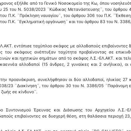
5χρονος εξήλθε από το Γενικό Νοσοκομείο της Κω, όπου νοσηλευό
υ 25 του Ν. 5038/2023 ¨Κώδικας Μετανάστευσης¨, του άρθρου 4
του Π.Κ. ¨Πρόκληση ναυαγίου¨, του άρθρου 306 του Π.Κ. ¨Έκθεση
7 του Π.Κ. ¨Εγκληματική οργάνωση¨ και του άρθρου 83 του Ν. 338
-ΕΛ.ΑΚΤ. εντόπισε ταχύπλοο σκάφος με αλλοδαπούς επιβαίνοντες 
τές του σκάφους ανέπτυξαν ταχύτητα προβαίνοντας σε επικινδ
ινών και ηχητικών σημάτων από το σκάφος Λ.Σ.-ΕΛ.ΑΚΤ. και τελ
αεννέα αλλοδαποί (15 άνδρες, 2 γυναίκες και 2 ανήλικοι), οι 
 την προανάκριση, συνελήφθησαν οι δύο αλλοδαποί, ηλικίας 27 
038/23 ¨Διακίνηση¨, του άρθρου 30 του Ν. 3386/05 ¨Παράνομη 
 ζωής σε κίνδυνο¨.
ρο Συντονισμού Έρευνας και Διάσωσης του Αρχηγείου Λ.Σ.-ΕΛ
πούς επιβαίνοντες σε δυσχερή θέση, στη θαλάσσια περιοχή 23,