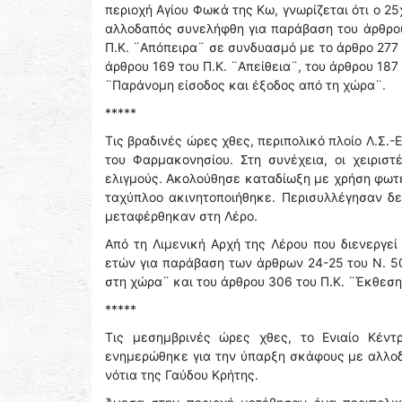
περιοχή Αγίου Φωκά της Κω, γνωρίζεται ότι ο 2
αλλοδαπός συνελήφθη για παράβαση του άρθρο
Π.Κ. ¨Απόπειρα¨ σε συνδυασμό με το άρθρο 277 
άρθρου 169 του Π.Κ. ¨Απείθεια¨, του άρθρου 18
¨Παράνομη είσοδος και έξοδος από τη χώρα¨.
*****
Τις βραδινές ώρες χθες, περιπολικό πλοίο Λ.Σ.
του Φαρμακονησίου. Στη συνέχεια, οι χειρισ
ελιγμούς. Ακολούθησε καταδίωξη με χρήση φωτε
ταχύπλοο ακινητοποιήθηκε. Περισυλλέγησαν δεκ
μεταφέρθηκαν στη Λέρο.
Από τη Λιμενική Αρχή της Λέρου που διενεργεί
ετών για παράβαση των άρθρων 24-25 του Ν. 5
στη χώρα¨ και του άρθρου 306 του Π.Κ. ¨Έκθεση
*****
Τις μεσημβρινές ώρες χθες, το Ενιαίο Κέντ
ενημερώθηκε για την ύπαρξη σκάφους με αλλοδα
νότια της Γαύδου Κρήτης.