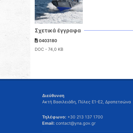
Σχετικά έγγραφα
0403180
DOC
- 74,0 KB
Διεύθυνση
Ακτή Βασιλειάδη, Πύλες Ε1-Ε2, Δραπετσώνα
Τηλέφωνο:
+30 213 137 1700
Email:
contact@yna.gov.gr