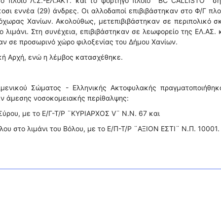
ό πλοίο Λ.Σ.-ΕΛ.ΑΚΤ. και το φορτηγό πλοίο ¨BC CALLISTO¨ ση
οσι εννέα (29) άνδρες. Οι αλλοδαποί επιβιβάστηκαν στο Φ/Γ πλο
ιόχωρας Χανίων. Ακολούθως, μετεπιβιβάστηκαν σε περιπολικό σ
 λιμάνι. Στη συνέχεια, επιβιβάστηκαν σε λεωφορείο της ΕΛ.ΑΣ. 
αν σε προσωρινό χώρο φιλοξενίας του Δήμου Χανίων.
ική Αρχή, ενώ η λέμβος κατασχέθηκε.
ιμενικού Σώματος - Ελληνικής Ακτοφυλακής πραγματοποιήθηκα
αν άμεσης νοσοκομειακής περίθαλψης:
 Σύρου, με το Ε/Γ-Τ/Ρ ¨ΚΥΡΙΑΡΧΟΣ V¨ Ν.N. 67 και
υ στο λιμάνι του Βόλου, με το Ε/Π-Τ/Ρ ¨ΑΞΙΟΝ ΕΣΤΙ¨ Ν.Π. 10001.