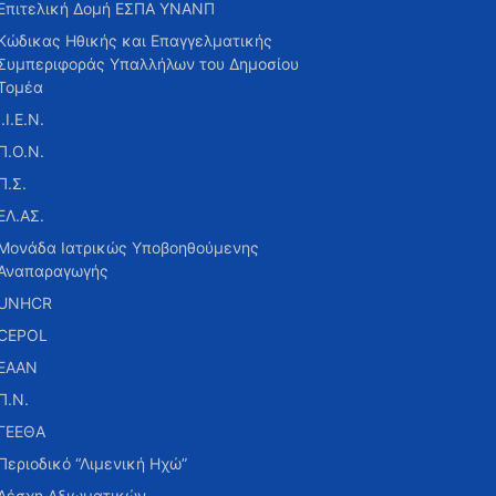
Επιτελική Δομή ΕΣΠΑ ΥΝΑΝΠ
Κώδικας Ηθικής και Επαγγελματικής
Συμπεριφοράς Υπαλλήλων του Δημοσίου
Τομέα
Ι.Ι.Ε.Ν.
Π.Ο.Ν.
Π.Σ.
ΕΛ.ΑΣ.
Μονάδα Ιατρικώς Υποβοηθούμενης
Αναπαραγωγής
UNHCR
CEPOL
ΕΑΑΝ
Π.Ν.
ΓΕΕΘΑ
Περιοδικό “Λιμενική Ηχώ”
Λέσχη Αξιωματικών