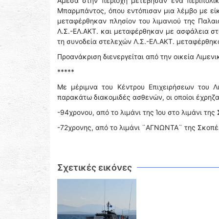
Άμεσα στην περιοχή μετέβησαν ένα περιπολικ
Μπαρμπάντος, όπου εντόπισαν μια λέμβο με είκ
μεταφέρθηκαν πλησίον του λιμανιού της Παλα
Λ.Σ.-ΕΛ.ΑΚΤ. και μεταφέρθηκαν με ασφάλεια στο
τη συνοδεία στελεχών Λ.Σ.-ΕΛ.ΑΚΤ. μεταφέρθηκ
Προανάκριση διενεργείται από την οικεία Λιμεν
*****
Με μέριμνα του Κέντρου Επιχειρήσεων του Λ
παρακάτω διακομιδές ασθενών, οι οποίοι έχρηζ
-94χρονου, από το λιμάνι της Ίου στο λιμάνι της
-72χρονης, από το λιμάνι ¨ΑΓΝΩΝΤΑ¨ της Σκοπέλο
Σχετικές εικόνες