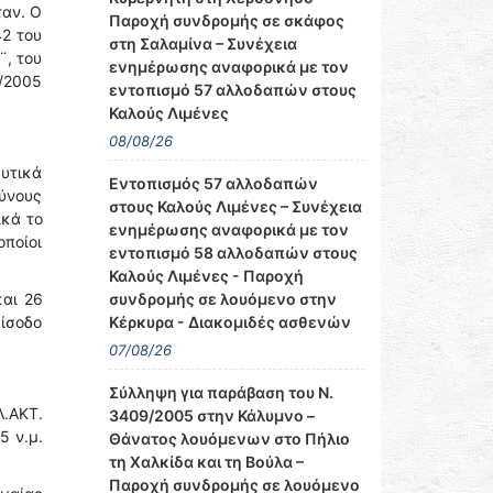
ταν. Ο
Παροχή συνδρομής σε σκάφος
2 του
στη Σαλαμίνα – Συνέχεια
¨, του
ενημέρωσης αναφορικά με τον
6/2005
εντοπισμό 57 αλλοδαπών στους
Καλούς Λιμένες
08/08/26
δυτικά
Εντοπισμός 57 αλλοδαπών
ύνους
στους Καλούς Λιμένες – Συνέχεια
ικά το
ενημέρωσης αναφορικά με τον
οποίοι
εντοπισμό 58 αλλοδαπών στους
Καλούς Λιμένες - Παροχή
συνδρομής σε λουόμενο στην
και 26
Κέρκυρα - Διακομιδές ασθενών
είσοδο
07/08/26
Σύλληψη για παράβαση του Ν.
.ΑΚΤ.
3409/2005 στην Κάλυμνο –
5 ν.μ.
Θάνατος λουόμενων στο Πήλιο
τη Χαλκίδα και τη Βούλα –
Παροχή συνδρομής σε λουόμενο