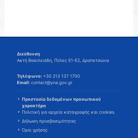
Διεύθυνση
Ακτή Βασιλειάδη, Πύλες Ε1-Ε2, Δραπετσώνα
Τηλέφωνο:
+30 213 137 1700
Email:
contact@yna.gov.gr
Προστασία δεδομένων προσωπικού
χαρακτήρα
Πολιτική για αρχεία καταγραφής και cookies
Δήλωση προσβασιμότητας
Όροι χρήσης