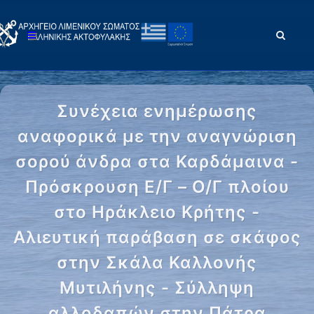
Συνέχεια ενημέρωσης
αναφορικά με την αναγνώριση
σορού άνδρα στα Καρδάμαινα -
Πρόσκρουση Ε/Γ – Ο/Γ πλοίου
στο Ηράκλειο Κρήτης -
Αλιευτική παράβαση σε σκάφος
στην Σκάλα Καλλονής
Μυτιλήνης - Σύλληψη
αλλοδαπών στην Πάτρα