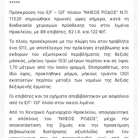
*****
Πρόσκρουση του Ε/Γ – Ο/Γ πλοίου “ΝΗΣΟΣ ΡΟΔΟΣ” Ν.Π.
11520 σημειώθηκε πρωινές ώρες σήμερα, κατά τη
διαδικασία χειρισμών πρόσδεσης του στον λιμένα
Ηρακλείου, με 88 επιβάτες, 62 Ι.Χ. και 122 Φ/Γ.
Το πλοίο, προσέκρουσε με την πλώρη του στον προβλήτα
ένα (01), με αποτέλεσμα την πρόκληση στρέβλωσης και
εκδορών του εξωτερικού περιβλήματος της δεξιάς
μάσκας, μήκους τριών (03) μέτρων περίπου και σε ύψος
1,70 μέτρων από την ίσαλο γραμμή. Επιπροσθέτως, στο
ίδιο ύψος, προκλήθηκε ρήγμα, μήκους τριάντα (30)
εκατοστών περίπου μεταξύ των νομέων της δεξιάς
δεξαμενής έρματος.
Οι επιβάτες και τα οχήματα αποβιβάστηκαν με ασφάλεια
από το Ε/Γ- Ο/Γ πλοίο στον οικείο λιμένα.
Από το Κεντρικό Λιμεναρχείο Ηρακλείου, απαγορεύτηκε
ο απόπλους του “ΝΗΣΟΣ ΡΟΔΟΣ”, μέχρι την
αποκατάσταση της ζημιάς και την προσκόμιση
βεβαιωτικού διατήρησης αξιοπλοΐας από τον
νηογνώμονα που το παρακολουθεί, ενώ από το