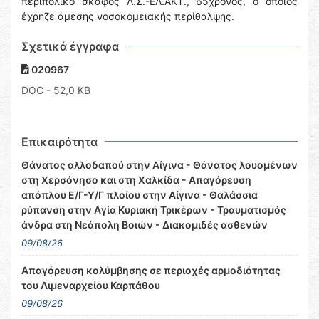
περιπολικό σκάφος Λ.Σ.-ΕΛ.ΑΚΤ., 65χρονος, ο οποίος
έχρηζε άμεσης νοσοκομειακής περίθαλψης.
Σχετικά έγγραφα
020967
DOC
- 52,0 KB
Επικαιρότητα
Θάνατος αλλοδαπού στην Αίγινα - Θάνατος λουομένων
στη Χερσόνησο και στη Χαλκίδα - Απαγόρευση
απόπλου Ε/Γ-Υ/Γ πλοίου στην Αίγινα - Θαλάσσια
ρύπανση στην Αγία Κυριακή Τρικέρων - Τραυματισμός
άνδρα στη Νεάπολη Βοιών - Διακομιδές ασθενών
09/08/26
Απαγόρευση κολύμβησης σε περιοχές αρμοδιότητας
του Λιμεναρχείου Καρπάθου
09/08/26