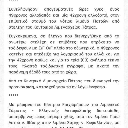
*****
Συνελήφθησαν, απογευματινές ώρες χθες, ένας
49χρονος αλλοδαπός και μία 42χρονη αλλοδαπή, στον
επιβατικό σταθμό του νότιου λιμένα Πατρών από
στελέχη του Κεντρικού Λιμεναρχείου Πάτρας.
Συγκεκριμένα, σε έλεγχο που διενεργήθηκε από τα
ανωτέρω στελέχη σε επιβάτες που επρόκειτο να
ταξιδέψουν με Ε/Γ-Ο/Γ πλοίο στο εξωτερικό, ο 49χρονος
κατείχε και επέδειξε για λογαριασμό του αλλά και για
την 42χρονη καθώς και για τα τρία (03) ανήλικα τέκνα
τους, πλαστά ταξιδιωτικά έγγραφα, με σκοπό την
παράνομη έξοδό τους από τη χώρα.
Από το Κεντρικό Λιμεναρχείο Πάτρας που διενεργεί την
προανάκριση, κατασχέθηκαν τα εν λόγω έγγραφα.
*****
Με μέριμνα του Κέντρου Επιχειρήσεων του Λιμενικού
Σώματος - Ελληνικής Ακτοφυλακής διεκομίσθη,
μεσημβρινές ώρες σήμερα χθες, από τον λιμένα Πίσω
Αετού ν. Ιθάκης στον λιμένα Σάμης ν. Κεφαλληνίας, με