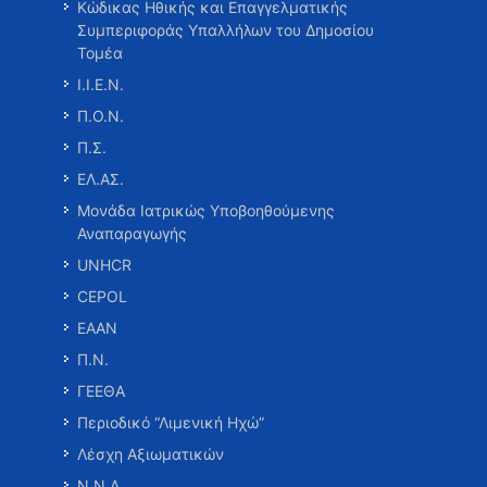
Κώδικας Ηθικής και Επαγγελματικής
Συμπεριφοράς Υπαλλήλων του Δημοσίου
Τομέα
Ι.Ι.Ε.Ν.
Π.Ο.Ν.
Π.Σ.
ΕΛ.ΑΣ.
Μονάδα Ιατρικώς Υποβοηθούμενης
Αναπαραγωγής
UNHCR
CEPOL
ΕΑΑΝ
Π.Ν.
ΓΕΕΘΑ
Περιοδικό “Λιμενική Ηχώ”
Λέσχη Αξιωματικών
Ν.Ν.Α.