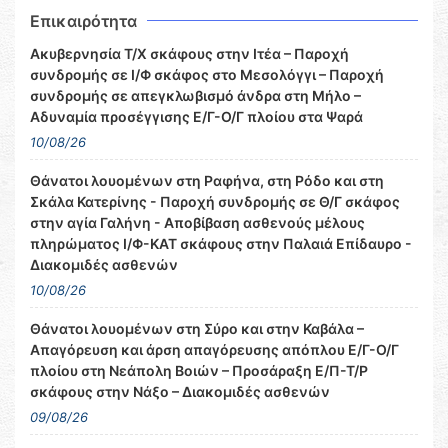
Επικαιρότητα
Ακυβερνησία Τ/Χ σκάφους στην Ιτέα – Παροχή
συνδρομής σε Ι/Φ σκάφος στο Μεσολόγγι – Παροχή
συνδρομής σε απεγκλωβισμό άνδρα στη Μήλο –
Αδυναμία προσέγγισης Ε/Γ-Ο/Γ πλοίου στα Ψαρά
10/08/26
Θάνατοι λουομένων στη Ραφήνα, στη Ρόδο και στη
Σκάλα Κατερίνης - Παροχή συνδρομής σε Θ/Γ σκάφος
στην αγία Γαλήνη - Αποβίβαση ασθενούς μέλους
πληρώματος Ι/Φ-ΚΑΤ σκάφους στην Παλαιά Επίδαυρο -
Διακομιδές ασθενών
10/08/26
Θάνατοι λουομένων στη Σύρο και στην Καβάλα –
Απαγόρευση και άρση απαγόρευσης απόπλου Ε/Γ-Ο/Γ
πλοίου στη Νεάπολη Βοιών – Προσάραξη Ε/Π-Τ/Ρ
σκάφους στην Νάξο – Διακομιδές ασθενών
09/08/26