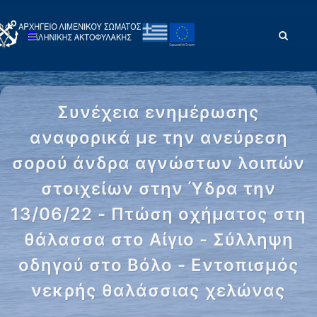
Συνέχεια ενημέρωσης
αναφορικά με την ανεύρεση
σορού άνδρα αγνώστων λοιπών
στοιχείων στην Ύδρα την
13/06/22 - Πτώση οχήματος στη
θάλασσα στο Αίγιο - Σύλληψη
οδηγού στο Βόλο - Εντοπισμός
νεκρής θαλάσσιας χελώνας