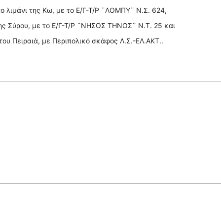
ο λιμάνι της Κω, με το Ε/Γ-Τ/Ρ ¨ΛΟΜΠΥ¨ Ν.Σ. 624,
της Σύρου, με το Ε/Γ-Τ/Ρ ¨ΝΗΣΟΣ ΤΗΝΟΣ¨ Ν.Τ. 25 και
 του Πειραιά, με Περιπολικό σκάφος Λ.Σ.-ΕΛ.ΑΚΤ..