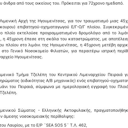
υ άνδρα από τους οικείους του. Πρόκειται για 72χρονο ημεδαπό.
Λιμενική Αρχή της Ηγουμενίτσας, για τον τραυματισμό μιας 45
κουρου) επιβατηγού-οχηματαγωγού Ε/Γ-Ο/Γ πλοίου. Συγκεκριμέν
το πλοίο εκτελούσε προγραμματισμένο δρομολόγιο από το λιμάν
ας, η 45χρονη έπεσε στη σκάλα του καταστρώματος, με αποτέλε
του πλοίου στο λιμάνι της Ηγουμενίτσας, η 45χρονη μετέβη αρχι
 στο Γενικό Νοσοκομείο Φιλιατών, για περαιτέρω ιατρική περί
ναρχείο Ηγουμενίτσας.
ιμενικό Τμήμα Τζελέπη του Κεντρικού Λιμεναρχείου Πειραιά γι
ηρώματος (ειδικότητας Α/Β μηχανικός) ενός επιβατηγού-οχηματ
 λιμάνι του Πειραιά, σύμφωνα με ημερολογιακή εγγραφή του Πλοι
 Τζελέπη.
ιμενικού Σώματος - Ελληνικής Ακτοφυλακής, πραγματοποιήθηκ
αν άμεσης νοσοκομειακής περίθαλψης:
του Λαυρίου, με το Ε/Ρ ¨SEA SOS 5¨ Τ.Λ. 462,