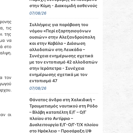
στην Κύμη - Διακομιδή ασθενούς
07/08/26
χρονης
Συλλήψεις για παράβαση του
α, τις
νόμου «Περί εξαρτησιογόνων
ι της
ουσιών» στην Αλεξανδρούπολη
σμα να
και στην Καβάλα – Διάσωση
κά στο
αλλοδαπών στη Λευκάδα –
θαλψη.
Συνέχεια ενημέρωσης σχετικά
με τον εντοπισμό 42 αλλοδαπών
στην Ιεράπετρα - Συνέχεια
ενημέρωσης σχετικά με τον
α τον
εντοπισμό 47
αγωγού
07/08/26
άρχου.
Θάνατος άνδρα στη Χαλκιδική –
Τραυματισμός ναυτικού στη Ρόδο
– Βλάβη καταπέλτη Ε/Γ – Ο/Γ
αν οι
πλοίου στο Αντίρριο –
Δυσλειτουργία Ε/Γ-Ο/Γ-Τ/Χ πλοίου
στο Ηράκλειο – Προσάραξη Ι/Φ