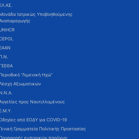
ΕΛ.ΑΣ.
Μονάδα Ιατρικώς Υποβοηθούμενης
Αναπαραγωγής
UNHCR
CEPOL
ΕΑΑΝ
Π.Ν.
ΓΕΕΘΑ
Περιοδικό “Λιμενική Ηχώ”
Λέσχη Αξιωματικών
Ν.Ν.Α.
Αγγελίες προς Ναυτιλλομένους
Ε.Μ.Υ.
Οδηγίες από ΕΟΔΥ για COVID-19
Γενική Γραμματεία Πολιτικής Προστασίας
Προσφορές εμπορικών παρόχων