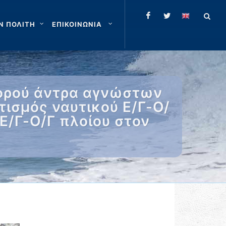
Ν ΠΟΛΙΤΗ
ΕΠΙΚΟΙΝΩΝΙΑ
σορού άντρα αγνώστων
τισμός ναυτικού Ε/Γ-Ο/
Ε/Γ-Ο/Γ πλοίου στον