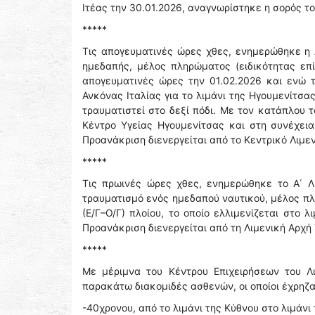
Ιτέας την 30.01.2026, αναγνωρίστηκε η σορός το
*****
Τις απογευματινές ώρες χθες, ενημερώθηκε η 
ημεδαπής, μέλος πληρώματος (ειδικότητας επί
απογευματινές ώρες την 01.02.2026 και ενώ 
Ανκόνας Ιταλίας για το λιμάνι της Ηγουμενίτσ
τραυματιστεί στο δεξί πόδι. Με τον κατάπλου 
Κέντρο Υγείας Ηγουμενίτσας και στη συνέχεια
Προανάκριση διενεργείται από το Κεντρικό Λιμε
*****
Τις πρωινές ώρες χθες, ενημερώθηκε το Α΄ Λ
τραυματισμό ενός ημεδαπού ναυτικού, μέλος πλ
(Ε/Γ–Ο/Γ) πλοίου, το οποίο ελλιμενίζεται στο
Προανάκριση διενεργείται από τη Λιμενική Αρχή
*****
Με μέριμνα του Κέντρου Επιχειρήσεων του Λ
παρακάτω διακομιδές ασθενών, οι οποίοι έχρηζ
-40χρονου, από το λιμάνι της Κύθνου στο λιμάνι 