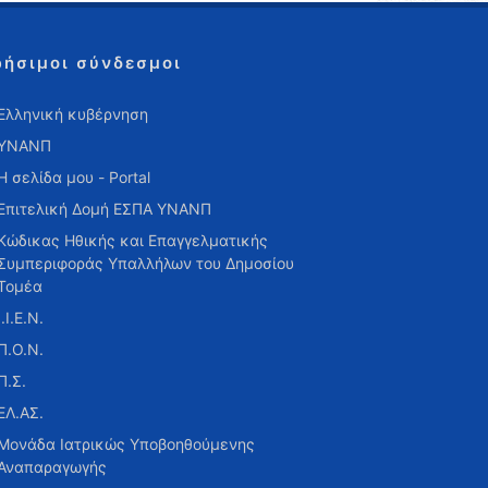
ρήσιμοι σύνδεσμοι
Ελληνική κυβέρνηση
ΥΝΑΝΠ
Η σελίδα μου - Portal
Επιτελική Δομή ΕΣΠΑ ΥΝΑΝΠ
Κώδικας Ηθικής και Επαγγελματικής
Συμπεριφοράς Υπαλλήλων του Δημοσίου
Τομέα
Ι.Ι.Ε.Ν.
Π.Ο.Ν.
Π.Σ.
ΕΛ.ΑΣ.
Μονάδα Ιατρικώς Υποβοηθούμενης
Αναπαραγωγής