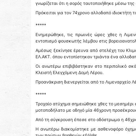
γνωρίζεται ότι η σορός ταυτοποιήθηκε μέσω της
Πρόκειται για τον 74χρονο αλλοδαπό ιδιοκτήτη τ
*****
Ενημερώθηκε, τις πρωινές ώρες χθες η Λιμεν
εντοπισμό φουσκωτής λέμβου στις βορειοανατολ
Αμέσως ξεκίνησε έρευνα από στελέχη του Κλιμ
ΕΛ.ΑΚΤ. όπου εντοπίστηκαν τριάντα ένα αλλοδα
Οι ανωτέρω επιβιβάστηκαν στο περιπολικό σκά
Κλειστή Ελεγχόμενη Δομή Λέρου.
Προανάκριση διενεργείται από το Λιμεναρχείο Λ
*****
Τροχαίο ατύχημα σημειώθηκε χθες το μεσημέρι 
μοτοποδήλατο με οδηγό μία 46χρονη προσέκρουσ
Από τη σύγκρουση έπεσε στο οδόστρωμα η 46χρ
Η ανωτέρω διακομίστηκε με ασθενοφόρο όχημα
των πρώτων βοηθειών εξήλθε.