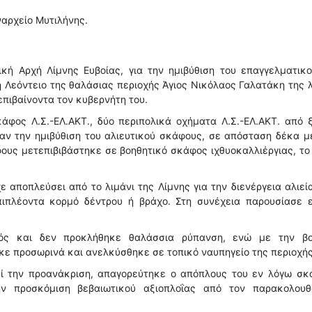
ναρχείο Μυτιλήνης.
κή Αρχή Λίμνης Ευβοίας, για την ημιβύθιση του επαγγελματικ
Λεόντειο της θαλάσιας περιοχής Άγιος Νικόλαος Γαλατάκη της 
επιβαίνοντα τον κυβερνήτη του.
φος Λ.Σ.-ΕΛ.ΑΚΤ., δύο περιπολικά οχήματα Λ.Σ.-ΕΛ.ΑΚΤ. από 
σαν την ημιβύθιση του αλιευτικού σκάφους, σε απόσταση δέκα 
φους μετεπιβιβάστηκε σε βοηθητικό σκάφος ιχθυοκαλλιέργιας, το
 αποπλεύσει από το λιμάνι της Λίμνης για την διενέργεια αλιεί
ιπλέοντα κορμό δέντρου ή βράχο. Στη συνέχεια παρουσίασε ε
μός και δεν προκλήθηκε θαλάσσια ρύπανση, ενώ με την βο
κε προσωρινά και ανελκύσθηκε σε τοπικό ναυπηγείο της περιοχής
γεί την προανάκριση, απαγορεύτηκε ο απόπλους του εν λόγω σκ
ν προσκόμιση βεβαιωτικού αξιοπλοΐας από τον παρακολουθ