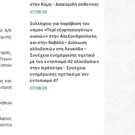
στην Κύμη - Διακομιδή ασθενούς
07/08/26
Συλλήψεις για παράβαση του
νόμου «Περί εξαρτησιογόνων
ού Α/Κ
ουσιών» στην Αλεξανδρούπολη
λίμνης
και στην Καβάλα – Διάσωση
αλλοδαπών στη Λευκάδα –
ξηράς,
Συνέχεια ενημέρωσης σχετικά
μέτρων
με τον εντοπισμό 42 αλλοδαπών
 οποίο
στην Ιεράπετρα - Συνέχεια
ενημέρωσης σχετικά με τον
εντοπισμό 47
ας και
ισροή
07/08/26
ήθεια
.
άφους
ούντα