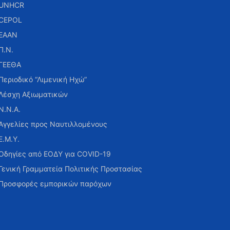
UNHCR
CEPOL
ΕΑΑΝ
Π.Ν.
ΓΕΕΘΑ
Περιοδικό “Λιμενική Ηχώ”
Λέσχη Αξιωματικών
Ν.Ν.Α.
Αγγελίες προς Ναυτιλλομένους
Ε.Μ.Υ.
Οδηγίες από ΕΟΔΥ για COVID-19
Γενική Γραμματεία Πολιτικής Προστασίας
Προσφορές εμπορικών παρόχων