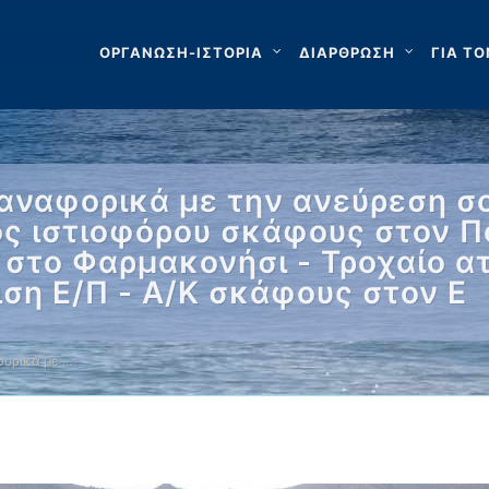
ΟΡΓΑΝΩΣΗ-ΙΣΤΟΡΙΑ
ΔΙΑΡΘΡΩΣΗ
ΓΙΑ ΤΟ
αναφορικά με την ανεύρεση 
ς ιστιοφόρου σκάφους στον Π
 στο Φαρμακονήσι - Τροχαίο α
ιση Ε/Π - Α/Κ σκάφους στον Ε
ορικά με …