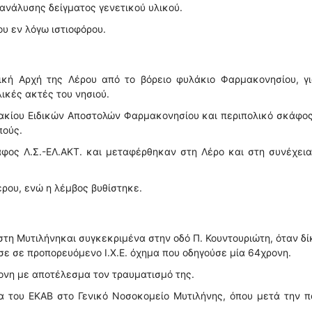
 ανάλυσης δείγματος γενετικού υλικού.
ου εν λόγω ιστιοφόρου.
ική Αρχή της Λέρου από το βόρειο φυλάκιο Φαρμακονησίου, γι
ικές ακτές του νησιού.
ακίου Ειδικών Αποστολών Φαρμακονησίου και περιπολικό σκάφος
πούς.
φος Λ.Σ.-ΕΛ.ΑΚΤ. και μεταφέρθηκαν στη Λέρο και στη συνέχει
έρου, ενώ η λέμβος βυθίστηκε.
στη Μυτιλήνηκαι συγκεκριμένα στην οδό Π. Κουντουριώτη, όταν δ
ε σε προπορευόμενο Ι.Χ.Ε. όχημα που οδηγούσε μία 64χρονη.
ονη με αποτέλεσμα τον τραυματισμό της.
 του ΕΚΑΒ στο Γενικό Νοσοκομείο Μυτιλήνης, όπου μετά την π