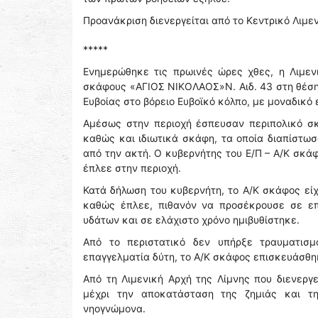
Προανάκριση διενεργείται από το Κεντρικό Λιμε
*****
Ενημερώθηκε τις πρωινές ώρες χθες, η Λιμενι
σκάφους «ΑΓΙΟΣ ΝΙΚΟΛΑΟΣ»Ν. Αιδ. 43 στη θέση 
Ευβοίας στο βόρειο Ευβοϊκό κόλπο, με μοναδικό 
Αμέσως στην περιοχή έσπευσαν περιπολικό σκά
καθώς και ιδιωτικά σκάφη, τα οποία διαπίστω
από την ακτή. Ο κυβερνήτης του Ε/Π – Α/Κ σκά
έπλεε στην περιοχή.
Κατά δήλωση του κυβερνήτη, το Α/Κ σκάφος είχε
καθώς έπλεε, πιθανόν να προσέκρουσε σε επ
υδάτων και σε ελάχιστο χρόνο ημιβυθίστηκε.
Από το περιστατικό δεν υπήρξε τραυματισ
επαγγελματία δύτη, το Α/Κ σκάφος επισκευάσθη
Από τη Λιμενική Αρχή της Λίμνης που διενερ
μέχρι την αποκατάσταση της ζημιάς και τη
νηογνώμονα.