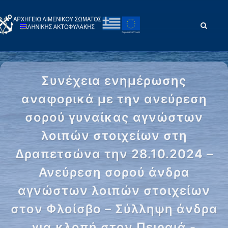
Συνέχεια ενημέρωσης
αναφορικά με την ανεύρεση
σορού γυναίκας αγνώστων
λοιπών στοιχείων στη
Δραπετσώνα την 28.10.2024 –
Ανεύρεση σορού άνδρα
αγνώστων λοιπών στοιχείων
στον Φλοίσβο – Σύλληψη άνδρα
για κλοπή στον Πειραιά -