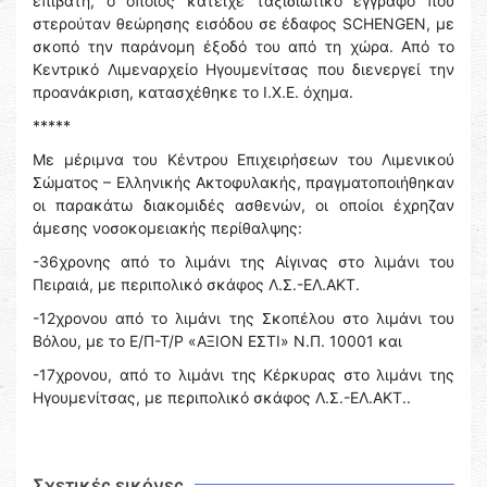
επιβάτη, ο οποίος κατείχε ταξιδιωτικό έγγραφο που
στερούταν θεώρησης εισόδου σε έδαφος SCHENGEN, με
σκοπό την παράνομη έξοδό του από τη χώρα. Από το
Κεντρικό Λιμεναρχείο Ηγουμενίτσας που διενεργεί την
προανάκριση, κατασχέθηκε το Ι.Χ.Ε. όχημα.
*****
Με μέριμνα του Κέντρου Επιχειρήσεων του Λιμενικού
Σώματος – Ελληνικής Ακτοφυλακής, πραγματοποιήθηκαν
οι παρακάτω διακομιδές ασθενών, οι οποίοι έχρηζαν
άμεσης νοσοκομειακής περίθαλψης:
-36χρονης από το λιμάνι της Αίγινας στο λιμάνι του
Πειραιά, με περιπολικό σκάφος Λ.Σ.-ΕΛ.ΑΚΤ.
-12χρονου από το λιμάνι της Σκοπέλου στο λιμάνι του
Βόλου, με το Ε/Π-Τ/Ρ «ΑΞΙΟΝ ΕΣΤΙ» Ν.Π. 10001 και
-17χρονου, από το λιμάνι της Κέρκυρας στο λιμάνι της
Ηγουμενίτσας, με περιπολικό σκάφος Λ.Σ.-ΕΛ.ΑΚΤ..
Σχετικές εικόνες