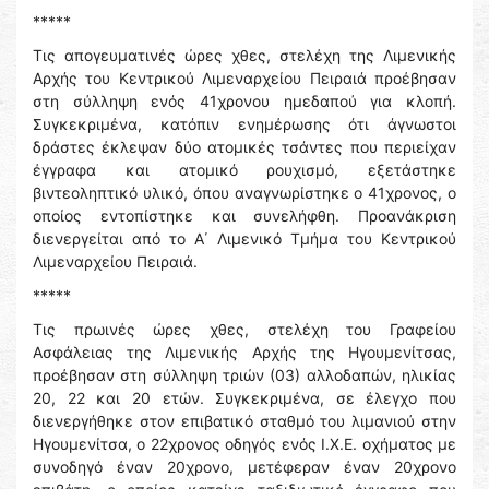
*****
Τις απογευματινές ώρες χθες, στελέχη της Λιμενικής
Αρχής του Κεντρικού Λιμεναρχείου Πειραιά προέβησαν
στη σύλληψη ενός 41χρονου ημεδαπού για κλοπή.
Συγκεκριμένα, κατόπιν ενημέρωσης ότι άγνωστοι
δράστες έκλεψαν δύο ατομικές τσάντες που περιείχαν
έγγραφα και ατομικό ρουχισμό, εξετάστηκε
βιντεοληπτικό υλικό, όπου αναγνωρίστηκε ο 41χρονος, ο
οποίος εντοπίστηκε και συνελήφθη. Προανάκριση
διενεργείται από το Α΄ Λιμενικό Τμήμα του Κεντρικού
Λιμεναρχείου Πειραιά.
*****
Τις πρωινές ώρες χθες, στελέχη του Γραφείου
Ασφάλειας της Λιμενικής Αρχής της Ηγουμενίτσας,
προέβησαν στη σύλληψη τριών (03) αλλοδαπών, ηλικίας
20, 22 και 20 ετών. Συγκεκριμένα, σε έλεγχο που
διενεργήθηκε στον επιβατικό σταθμό του λιμανιού στην
Ηγουμενίτσα, ο 22χρονος οδηγός ενός Ι.Χ.Ε. οχήματος με
συνοδηγό έναν 20χρονο, μετέφεραν έναν 20χρονο