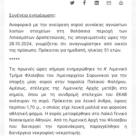
Συνέχεια ενημέρωσης
:
Αναφορικά με την ανεύρεση σορού γυναίκας αγνώστων
λοιπών στοιχείων στη θαλάσσια περιοχή των
Λιπασμάτων Δραπετσώνας, τις απογευματινές ώρες την
28.10.2024, γνωρίζεται ότι αναγνωρίστηκε από οικείο
της πρόσωπο. Πρόκειται για ημεδαπή, ηλικίας 51 ετών.
*****
Τις πρωινές ώρες σήμερα ενημερώθηκε το Α’ Λιμενικό
Τμήμα Φλοίσβου του Λιμεναρχείου Σαρωνικού για την
ύπαρξη μίας σορού στην παραλία Παλαιού Φαλήρου.
Αμέσως, στέλεχος της Λιμενικής Αρχής μετέβη στο
σημείο, όπου με τη συνδρομή στελεχών του ΕΚΑΒ
ανέσυραν τη σορό. Πρόκειται για λευκό άνδρα, ύψους
περίπου 1,70 μ., ο οποίος είχε λευκά μαλλιά και φορούσε
αθλητική φόρμα. Η σορός μεταφέρθηκε στο Λαϊκό Γενικό
Νοσοκομείο Αθηνών. Από τη Λιμενική Αρχή του Φλοίσβου
που διενεργεί την προανάκριση, παραγγέλθηκε η
διενέργεια νεκροψίας-νεκροτομής.