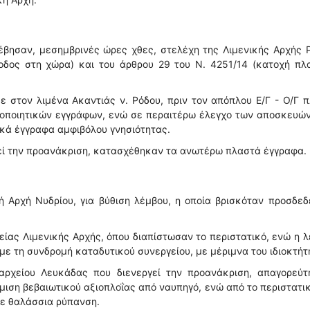
έβησαν, μεσημβρινές ώρες χθες, στελέχη της Λιμενικής Αρχής 
δος στη χώρα) και του άρθρου 29 του Ν. 4251/14 (κατοχή πλ
 στον λιμένα Ακαντιάς ν. Ρόδου, πριν τον απόπλου Ε/Γ - Ο/Γ π
μοποιητικών εγγράφων, ενώ σε περαιτέρω έλεγχο των αποσκευώ
ικά έγγραφα αμφιβόλου γνησιότητας.
γεί την προανάκριση, κατασχέθηκαν τα ανωτέρω πλαστά έγγραφα.
 Αρχή Νυδρίου, για βύθιση λέμβου, η οποία βρισκόταν προσδε
είας Λιμενικής Αρχής, όπου διαπίστωσαν το περιστατικό, ενώ η 
ε τη συνδρομή καταδυτικού συνεργείου, με μέριμνα του ιδιοκτήτ
αρχείου Λευκάδας που διενεργεί την προανάκριση, απαγορεύτ
μιση βεβαιωτικού αξιοπλοΐας από ναυπηγό, ενώ από το περιστατι
ε θαλάσσια ρύπανση.