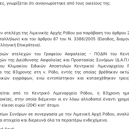
ς, γνωρίζεται ότι αναγνωρίστηκε από τους οικείους της.
 στελέχη της Λιμενικής Αρχής Ρόδου για παράβαση του άρθρου 
παλλήλων) και του άρθρου 87 του Ν. 3386/2005 (Είσοδος, διαμο
λληνική Επικράτεια).
οριών στελεχών του Γραφείου Ασφαλείας - ΠΟΔΙΝ του Κεντ
χών της Διεύθυνσης Ασφαλείας και Προστασίας Συνόρων (Δ.Α.Π.
ου Κλιμακίου Ειδικών Αποστολών Κεντρικού Λιμεναρχείου Ρ
α της 83χρονης στη ν. Ρόδο, εντός της οποίας βρέθηκαν οκτώ
ητικών εγγράφων, ενώ εντοπίστηκαν και κατασχέθηκαν τρεις
γείται από το Κεντρικό Λιμεναρχείο Ρόδου, η 83χρονη ημ
ικίας, στην οποία διέμεναν οι εν λόγω αλλοδαποί έναντι χρημ
είκοσι ευρώ (20€) κατ’ άτομο.
ίων Συνόρων σε συνεργασία με την Λιμενική Αρχή Ρόδου, αναλύ
α στοιχεία και διερευνά όλα τα περαιτέρω ενδεχόμενα.
κή Αρχή.