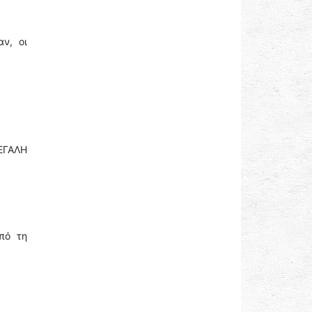
ν, οι
ΕΓΑΛΗ
πό τη