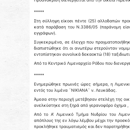
*****
Στη σύλληψη είκοσι πέντε (25) αλλοδαπών προ
κατά παράβαση του Ν.3386/05 (παράνομη είσο
εγγράφων).
Συγκεκριμένα, σε έλεγχο που πραγματοποιήθηκε
διαπιστώθηκε ότι οι ανωτέρω στερούνταν νομι
εντοπίστηκαν συνολικά δεκαοκτώ (18) ταξιδιωτ
Από το Κεντρικό Λιμεναρχείο Ρόδου που διενερ
*****
Ενημερώθηκε πρωινές ώρες σήμερα, η Λιμενική
εντός του λιμένα ¨ΝΙΚΙΑΝΑ¨ ν. Λευκάδας.
Άμεσα στην περιοχή μετέβησαν στελέχη της οικ
ανελκύστηκε στη ξηρά από γερανοφόρο όχημα , μ
Από το Α’ Λιμενικό Τμήμα Νυδρίου του Λιμεν
απόπλους της εν λόγω λέμβου μέχρι την προσκό
προκλήθηκε τραυματισμός και δεν παρατηρήθηκ