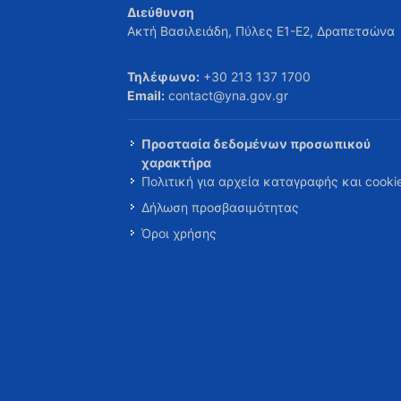
Διεύθυνση
Ακτή Βασιλειάδη, Πύλες Ε1-Ε2, Δραπετσώνα
Τηλέφωνο:
+30 213 137 1700
Email:
contact@yna.gov.gr
Προστασία δεδομένων προσωπικού
χαρακτήρα
Πολιτική για αρχεία καταγραφής και cooki
Δήλωση προσβασιμότητας
Όροι χρήσης