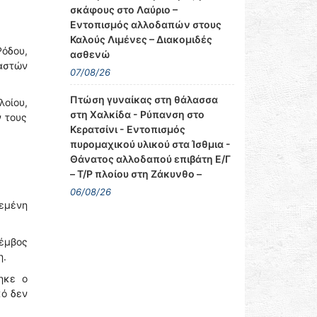
σκάφους στο Λαύριο –
Εντοπισμός αλλοδαπών στους
Καλούς Λιμένες – Διακομιδές
Ρόδου,
ασθενώ
αστών
07/08/26
Πτώση γυναίκας στη θάλασσα
λοίου,
στη Χαλκίδα - Ρύπανση στο
ν τους
Κερατσίνι - Εντοπισμός
πυρομαχικού υλικού στα Ίσθμια -
Θάνατος αλλοδαπού επιβάτη Ε/Γ
– Τ/Ρ πλοίου στη Ζάκυνθο –
06/08/26
δεμένη
λέμβος
η.
ηκε ο
κό δεν