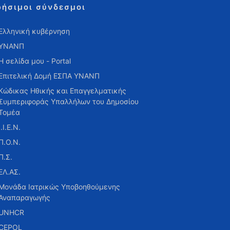
ρήσιμοι σύνδεσμοι
Ελληνική κυβέρνηση
ΥΝΑΝΠ
Η σελίδα μου - Portal
Επιτελική Δομή ΕΣΠΑ ΥΝΑΝΠ
Κώδικας Ηθικής και Επαγγελματικής
Συμπεριφοράς Υπαλλήλων του Δημοσίου
Τομέα
Ι.Ι.Ε.Ν.
Π.Ο.Ν.
Π.Σ.
ΕΛ.ΑΣ.
Μονάδα Ιατρικώς Υποβοηθούμενης
Αναπαραγωγής
UNHCR
CEPOL