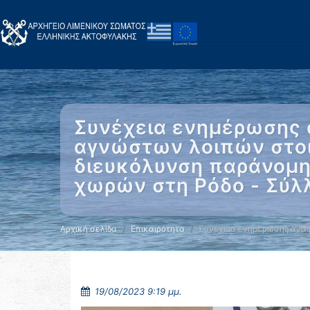
Συνέχεια ενημέρωσης 
αγνώστων λοιπών στοιχ
διευκόλυνση παράνομη
χωρών στη Ρόδο - Σύλ
Αρχική σελίδα
Επικαιρότητα
Συνέχεια ενημέρωσης αναφ
19/08/2023 9:19 μμ.