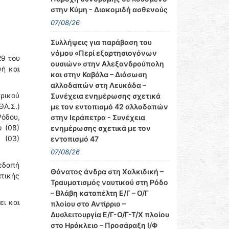
στην Κύμη - Διακομιδή ασθενούς
07/08/26
Συλλήψεις για παράβαση του
νόμου «Περί εξαρτησιογόνων
29 του
ουσιών» στην Αλεξανδρούπολη
νή και
και στην Καβάλα – Διάσωση
αλλοδαπών στη Λευκάδα –
ρικού
Συνέχεια ενημέρωσης σχετικά
ΘΑ.Σ.)
με τον εντοπισμό 42 αλλοδαπών
όδου,
στην Ιεράπετρα - Συνέχεια
 (08)
ενημέρωσης σχετικά με τον
 (03)
εντοπισμό 47
07/08/26
εδαπή
Θάνατος άνδρα στη Χαλκιδική –
ατικής
Τραυματισμός ναυτικού στη Ρόδο
– Βλάβη καταπέλτη Ε/Γ – Ο/Γ
ει και
πλοίου στο Αντίρριο –
Δυσλειτουργία Ε/Γ-Ο/Γ-Τ/Χ πλοίου
στο Ηράκλειο – Προσάραξη Ι/Φ