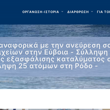
ΟΡΓΑΝΩΣΗ-ΙΣΤΟΡΙΑ
ΔΙΑΡΘΡΩΣΗ
ΓΙΑ ΤΟ
αναφορικά με την ανεύρεση σ
είων στην Εύβοια - Σύλληψη 
ς εξασφάλισης καταλύματος 
ληψη 25 ατόμων στη Ρόδο -
ορικά με …