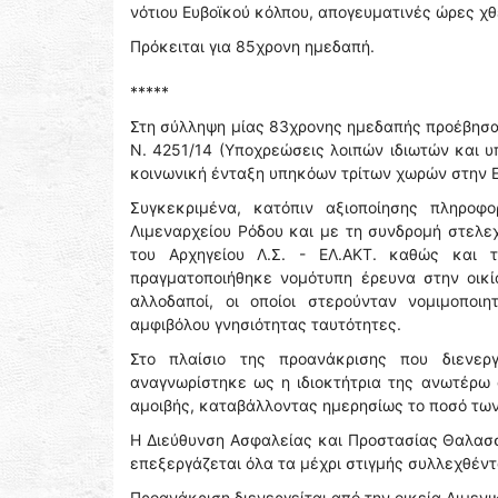
νότιου Ευβοϊκού κόλπου, απογευματινές ώρες χθε
Πρόκειται για 85χρονη ημεδαπή.
*****
Στη σύλληψη μίας 83χρονης ημεδαπής προέβησαν
Ν. 4251/14 (Υποχρεώσεις λοιπών ιδιωτών και υ
κοινωνική ένταξη υπηκόων τρίτων χωρών στην Ε
Συγκεκριμένα, κατόπιν αξιοποίησης πληροφ
Λιμεναρχείου Ρόδου και με τη συνδρομή στελε
του Αρχηγείου Λ.Σ. - ΕΛ.ΑΚΤ. καθώς και τ
πραγματοποιήθηκε νομότυπη έρευνα στην οικί
αλλοδαποί, οι οποίοι στερούνταν νομιμοποι
αμφιβόλου γνησιότητας ταυτότητες.
Στο πλαίσιο της προανάκρισης που διενερ
αναγνωρίστηκε ως η ιδιοκτήτρια της ανωτέρω ο
αμοιβής, καταβάλλοντας ημερησίως το ποσό των 
Η Διεύθυνση Ασφαλείας και Προστασίας Θαλασσ
επεξεργάζεται όλα τα μέχρι στιγμής συλλεχθέντ
Προανάκριση διενεργείται από την οικεία Λιμενι