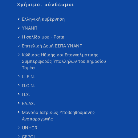
Χρήσιμοι σύνδεσμοι
Ελληνική κυβέρνηση
ΥΝΑΝΠ
Η σελίδα μου - Portal
Επιτελική Δομή ΕΣΠΑ ΥΝΑΝΠ
Κώδικας Ηθικής και Επαγγελματικής
Συμπεριφοράς Υπαλλήλων του Δημοσίου
Τομέα
Ι.Ι.Ε.Ν.
Π.Ο.Ν.
Π.Σ.
ΕΛ.ΑΣ.
Μονάδα Ιατρικώς Υποβοηθούμενης
Αναπαραγωγής
UNHCR
CEPOL