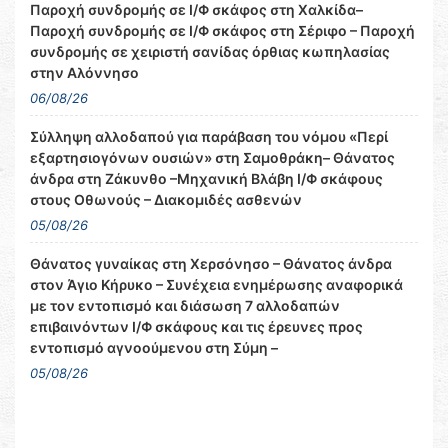
Παροχή συνδρομής σε Ι/Φ σκάφος στη Χαλκίδα–
Παροχή συνδρομής σε Ι/Φ σκάφος στη Σέριφο – Παροχή
συνδρομής σε χειριστή σανίδας όρθιας κωπηλασίας
στην Αλόννησο
06/08/26
Σύλληψη αλλοδαπού για παράβαση του νόμου «Περί
εξαρτησιογόνων ουσιών» στη Σαμοθράκη– Θάνατος
άνδρα στη Ζάκυνθο –Μηχανική Βλάβη Ι/Φ σκάφους
στους Οθωνούς – Διακομιδές ασθενών
05/08/26
Θάνατος γυναίκας στη Χερσόνησο – Θάνατος άνδρα
στον Άγιο Κήρυκο – Συνέχεια ενημέρωσης αναφορικά
με τον εντοπισμό και διάσωση 7 αλλοδαπών
επιβαινόντων Ι/Φ σκάφους και τις έρευνες προς
εντοπισμό αγνοούμενου στη Σύμη –
05/08/26