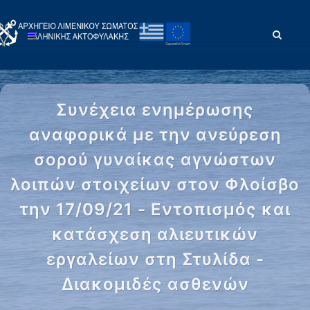
Συνέχεια ενημέρωσης
αναφορικά με την ανεύρεση
σορού γυναίκας αγνώστων
λοιπών στοιχείων στον Φλοίσβο
την 17/09/21 - Εντοπισμός και
κατάσχεση αλιευτικών
εργαλείων στη Στυλίδα -
Διακομιδές ασθενών