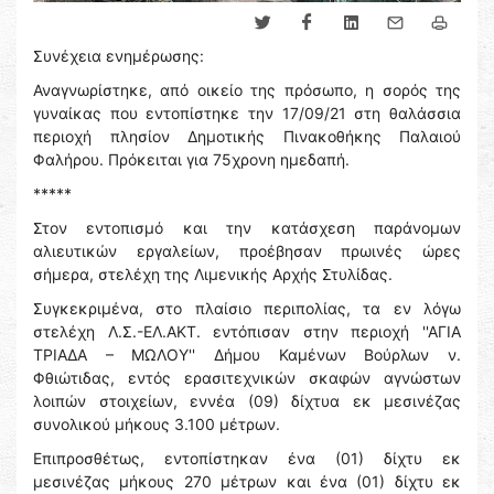
Συνέχεια ενημέρωσης:
Αναγνωρίστηκε, από οικείο της πρόσωπο, η σορός της
γυναίκας που εντοπίστηκε την 17/09/21 στη θαλάσσια
περιοχή πλησίον Δημοτικής Πινακοθήκης Παλαιού
Φαλήρου. Πρόκειται για 75χρονη ημεδαπή.
*****
Στον εντοπισμό και την κατάσχεση παράνομων
αλιευτικών εργαλείων, προέβησαν πρωινές ώρες
σήμερα, στελέχη της Λιμενικής Αρχής Στυλίδας.
Συγκεκριμένα, στο πλαίσιο περιπολίας, τα εν λόγω
στελέχη Λ.Σ.-ΕΛ.ΑΚΤ. εντόπισαν στην περιοχή ''ΑΓΙΑ
ΤΡΙΑΔΑ – ΜΩΛΟΥ'' Δήμου Καμένων Βούρλων ν.
Φθιώτιδας, εντός ερασιτεχνικών σκαφών αγνώστων
λοιπών στοιχείων, εννέα (09) δίχτυα εκ μεσινέζας
συνολικού μήκους 3.100 μέτρων.
Επιπροσθέτως, εντοπίστηκαν ένα (01) δίχτυ εκ
μεσινέζας μήκους 270 μέτρων και ένα (01) δίχτυ εκ