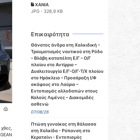
ΧΑΝΙΑ
JPG - 328,9 KB
Επικαιρότητα
Θάνατος άνδρα στη Χαλκιδική –
Τραυματισμός ναυτικού στη Ρόδο
– Βλάβη καταπέλτη Ε/Γ – Ο/Γ
πλοίου στο Αντίρριο –
Δυσλειτουργία Ε/Γ-Ο/Γ-Τ/Χ πλοίου
στο Ηράκλειο – Προσάραξη Ι/Φ
σκάφους στο Λαύριο –
Εντοπισμός αλλοδαπών στους
Καλούς Λιμένες – Διακομιδές
ασθενώ
07/08/26
Πτώση γυναίκας στη θάλασσα
 χθες,
στη Χαλκίδα - Ρύπανση στο
EGEAN
Κερατσίνι - Εντοπισμός