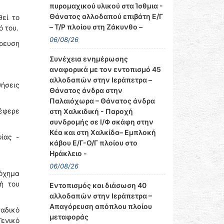
πυρομαχικού υλικού στα Ίσθμια -
Θάνατος αλλοδαπού επιβάτη Ε/Γ
εί το
– Τ/Ρ πλοίου στη Ζάκυνθο –
ό του.
06/08/26
ρευση
Συνέχεια ενημέρωσης
αναφορικά με τον εντοπισμό 45
αλλοδαπών στην Ιεράπετρα –
θήσεις
Θάνατος άνδρα στην
Παλαιόχωρα – Θάνατος άνδρα
τέφερε
στη Χαλκιδική - Παροχή
συνδρομής σε Ι/Φ σκάφη στην
Κέα και στη Χαλκίδα– Εμπλοκή
ίας -
κάβου Ε/Γ-Ο/Γ πλοίου στο
Ηράκλειο -
06/08/26
 όχημα
ή του
Εντοπισμός και διάσωση 40
αλλοδαπών στην Ιεράπετρα –
Απαγόρευση απόπλου πλοίου
αδικό
μεταφοράς
ενικό