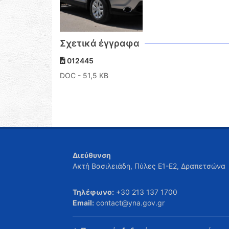
Σχετικά έγγραφα
012445
DOC
- 51,5 KB
Διεύθυνση
Ακτή Βασιλειάδη, Πύλες Ε1-Ε2, Δραπετσώνα
Τηλέφωνο:
+30 213 137 1700
Email:
contact@yna.gov.gr