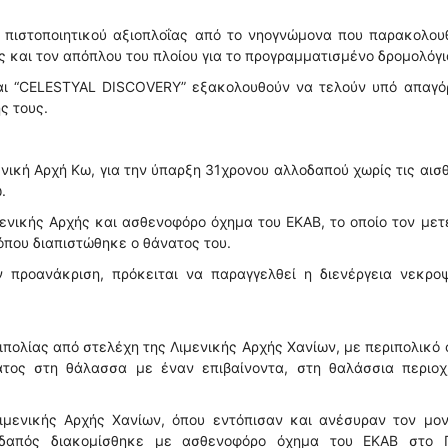
 πιστοποιητικού αξιοπλοΐας από το νηογνώμονα που παρακολουθ
 και τον απόπλου του πλοίου για το προγραμματισμένο δρομολόγι
αι “CELESTYAL DISCOVERY” εξακολουθούν να τελούν υπό απαγό
ς τους.
νική Αρχή Κω, για την ύπαρξη 31χρονου αλλοδαπού χωρίς τις αισ
.
ενικής Αρχής και ασθενοφόρο όχημα του ΕΚΑΒ, το οποίο τον με
 όπου διαπιστώθηκε ο θάνατος του.
ν προανάκριση, πρόκειται να παραγγελθεί η διενέργεια νεκροψ
ιπολίας από στελέχη της Λιμενικής Αρχής Χανίων, με περιπολικό
ματος στη θάλασσα με έναν επιβαίνοντα, στη θαλάσσια περιοχ
μενικής Αρχής Χανίων, όπου εντόπισαν και ανέσυραν τον μον
εδαπός διακομίσθηκε με ασθενοφόρο όχημα του ΕΚΑΒ στο Γ