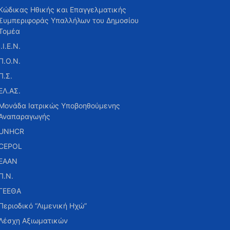
Κώδικας Ηθικής και Επαγγελματικής
Συμπεριφοράς Υπαλλήλων του Δημοσίου
Τομέα
Ι.Ι.Ε.Ν.
Π.Ο.Ν.
Π.Σ.
ΕΛ.ΑΣ.
Μονάδα Ιατρικώς Υποβοηθούμενης
Αναπαραγωγής
UNHCR
CEPOL
ΕΑΑΝ
Π.Ν.
ΓΕΕΘΑ
Περιοδικό “Λιμενική Ηχώ”
Λέσχη Αξιωματικών