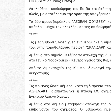
ODYSSEY” σημαίας Παναμά.
Ακολούθησε επιθεώρηση του Ro-Ro και έκδοση
πλοίο, με αποτέλεσμα την άρση της απαγόρευσης
Τα δύο κρουαζιερόπλοια “AEGEAN ODYSSEY” κ
απόπλου, μέχρι την ολοκλήρωση της επιθεώρησή
*****
Τις μεσημβρινές ώρες χθες ενημερώθηκε η Λιμε
του, στην παραθαλάσσια περιοχή ''ΣΚΑΝΔΑΡΙ'' Κω
Αμέσως στο σημείο μετέβησαν στελέχη της Λιμ
στο Γενικό Νοσοκομείο - Κέντρο Υγείας της Κω,
Από το Λιμεναρχείο της Κω που διενεργεί τη
νεκροτομής.
*****
Τις πρωινές ώρες σήμερα, κατά τη διάρκεια περ
Λ.Σ-ΕΛ.ΑΚΤ., διαπιστώθηκε η πτώση Ι.Χ. οχή
Ενετικού λιμένα Χανίων.
Αμέσως στο σημείο μετέβησαν στελέχη της Λι
επιβαίνοντα του οχήματος. Ο 53χρονος ημ