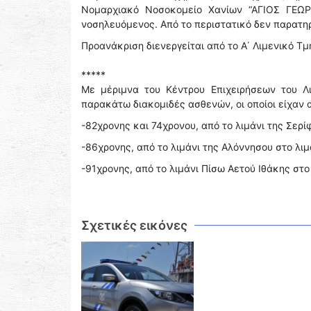
Νομαρχιακό Νοσοκομείο Χανίων “ΑΓΙΟΣ ΓΕΩΡ
νοσηλευόμενος. Από το περιστατικό δεν παρατ
Προανάκριση διενεργείται από το Α΄ Λιμενικό Τ
*****
Με μέριμνα του Κέντρου Επιχειρήσεων του Λ
παρακάτω διακομιδές ασθενών, οι οποίοι είχαν
-82χρονης και 74χρονου, από το λιμάνι της Σερίφ
-86χρονης, από το λιμάνι της Αλόννησου στο λιμά
-91χρονης, από το λιμάνι Πίσω Αετού Ιθάκης στο
Σχετικές εικόνες