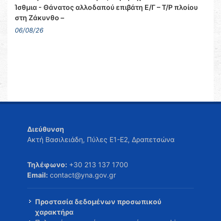
Ίσθμια - Θάνατος αλλοδαπού επιβάτη Ε/Γ – Τ/Ρ πλοίου
στη Ζάκυνθο –
06/08/26
Διεύθυνση
Ακτή Βασιλειάδη, Πύλες Ε1-Ε2, Δραπετσώνα
Τηλέφωνο:
+30 213 137 1700
Email:
contact@yna.gov.gr
Προστασία δεδομένων προσωπικού
χαρακτήρα