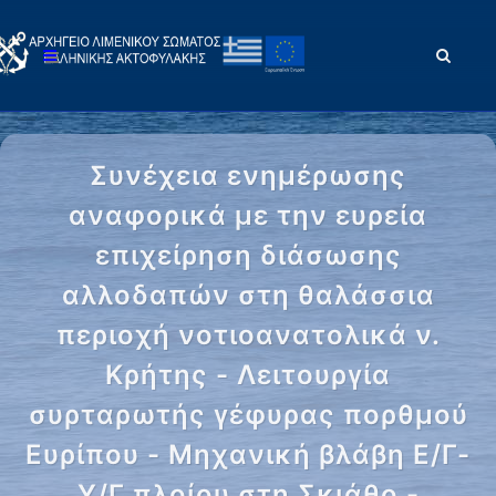
Συνέχεια ενημέρωσης
αναφορικά με την ευρεία
επιχείρηση διάσωσης
αλλοδαπών στη θαλάσσια
περιοχή νοτιοανατολικά ν.
Κρήτης - Λειτουργία
συρταρωτής γέφυρας πορθμού
Ευρίπου - Μηχανική βλάβη Ε/Γ-
Υ/Γ πλοίου στη Σκιάθο -