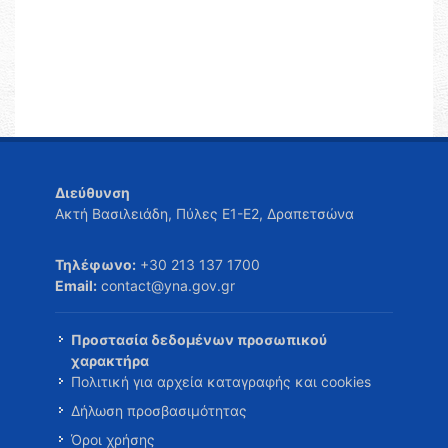
Διεύθυνση
Ακτή Βασιλειάδη, Πύλες Ε1-Ε2, Δραπετσώνα
Τηλέφωνο:
+30 213 137 1700
Email:
contact@yna.gov.gr
Προστασία δεδομένων προσωπικού
χαρακτήρα
Πολιτική για αρχεία καταγραφής και cookies
Δήλωση προσβασιμότητας
Όροι χρήσης