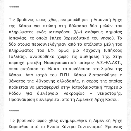
*****
Τις βραδινές ώρες χθες, ενημερώθηκε η Λιμενική Αρχή
της Κάσου για πτώση στη θάλασσα δύο μελών του
πληρώματος ενός ιστιοφόρου (Ι/Φ) σκάφους σημαίας
Ισπανίας, το οποίο έπλεε βορειοδυτικά του νησιού. Τα
δύο άτομα περισυνελέγησαν από τα υπόλοιπα μέλη του
πληρώματος του Ι/Φ, όμως μία 40χρονη (υπήκοος
Γαλλίας), ανασύρθηκε χωρίς τις αισθήσεις της. Στην
περιοχή μετέβη Ναυαγοσωστικό σκάφος Λ.Σ.-ΕΛ.ΑΚΤ.,
όπου εντόπισε το Ι/Φ και το συνόδευσε στο λιμάνι της
Κάσου. Από ιατρό του Π.Π.Ι. Κάσου διαπιστώθηκε ο
θάνατος της 40χρονης αλλοδαπής, η σορός της οποίας
πρόκειται να μεταφερθεί στην Ιατροδικαστική Υπηρεσία
Ρόδου για διενέργεια νεκροψίας – νεκροτομής.
Προανάκριση διενεργείται από τη Λιμενική Αρχή Κάσου.
*****
Τις βραδινές ώρες χθες ενημερώθηκε η Λιμενική Αρχή
Καρπάθου από το Ενιαίο Κέντρο Συντονισμού Έρευνας