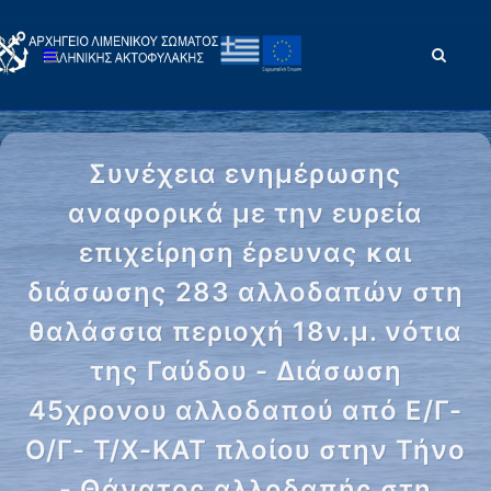
Συνέχεια ενημέρωσης
αναφορικά με την ευρεία
επιχείρηση έρευνας και
διάσωσης 283 αλλοδαπών στη
θαλάσσια περιοχή 18ν.μ. νότια
της Γαύδου - Διάσωση
45χρονου αλλοδαπού από Ε/Γ-
Ο/Γ- Τ/Χ-ΚΑΤ πλοίου στην Τήνο
- Θάνατος αλλοδαπής στη