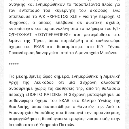
ανάγκης και ενημερώθηκαν τα παραπλέοντα πλοία για
τον εντοπισμό του κυβερνήτη του σκάφους, ενώ
απέπλευσε το Ρ/Κ «ΧΡΗΣΤΟΣ XLIII» για την περιοχή. Ο
45χρονος, ο οποίος επέβαινε σε σωστική σχεδία,
εντοπίστηκε και περισυνελέγη από το πλήρωμα του Ε/Γ-
Ο/Γ-Τ/Χ-ΚΑΤ «ΣΟΥΠΕΡΕΞΠΡΕΣ» και μεταφέρθηκε στο
λιμάνι της Τήνου, όπου παρελήφθη από ασθενοφόρο
όχημα του ΕΚΑΒ και διακομίστηκε στο Κ.Υ. Τήνου.
Προανάκριση διενεργείται από το Λιμεναρχείο Μυκόνου.
*****
Τις μεσημβρινές ώρες σήμερα, ενημερώθηκε η Λιμενική
Αρχή της Λευκάδας ότι μία 38χρονη αλλοδαπή
ανασύρθηκε χωρίς τις αισθήσεις της, από τη θαλάσσια
περιοχή «ΠΟΡΤΟ ΚΑΤΣΙΚΙ». Η 38χρονη μεταφέρθηκε με
ασθενοφόρο όχημα του ΕΚΑΒ στο Κέντρο Υγείας της
Βασιλικής, όπου διαπιστώθηκε ο θάνατός της. Από το
Λιμεναρχείο Λευκάδας που διενεργεί την προανάκριση,
παραγγέλθηκε η διενέργεια νεκροψίας-νεκροτομής στην
Ιατροδικαστική Υπηρεσία Πατρών.