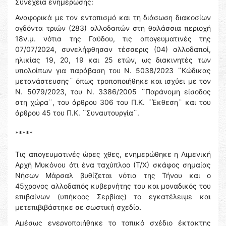
Συνέχεια ενημέρωσης:
Αναφορικά με τον εντοπισμό και τη διάσωση διακοσίων
ογδόντα τριών (283) αλλοδαπών στη θαλάσσια περιοχή
18ν.μ. νότια της Γαύδου, τις απογευματινές της
07/07/2024, συνελήφθησαν τέσσερις (04) αλλοδαποί,
ηλικίας 19, 20, 19 και 25 ετών, ως διακινητές των
υπολοίπων για παράβαση του Ν. 5038/2023 ¨Κώδικας
μετανάστευσης¨ όπως τροποποιήθηκε και ισχύει με τον
Ν. 5079/2023, του Ν. 3386/2005 ¨Παράνομη είσοδος
στη χώρα¨, του άρθρου 306 του Π.Κ. ¨Έκθεση¨ και του
άρθρου 45 του Π.Κ. ¨Συναυτουργία¨.
*****
Τις απογευματινές ώρες χθες, ενημερώθηκε η Λιμενική
Αρχή Μυκόνου ότι ένα ταχύπλοο (Τ/Χ) σκάφος σημαίας
Νήσων Μάρσαλ βυθίζεται νότια της Τήνου και ο
45χρονος αλλοδαπός κυβερνήτης του και μοναδικός του
επιβαίνων (υπήκοος Σερβίας) το εγκατέλειψε και
μετεπιβιβάστηκε σε σωστική σχεδία.
Αμέσως ενεργοποιήθηκε το τοπικό σχέδιο έκτακτης