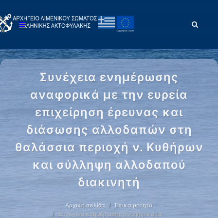
Συνέχεια ενημέρωσης
αναφορικά με την ευρεία
επιχείρηση έρευνας και
διάσωσης αλλοδαπών στη
θαλάσσια περιοχή ν. Κυθήρων
και σύλληψη αλλοδαπού
διακινητή
Αρχική σελίδα
Επικαιρότητα
Συνέχεια ενημέρωσης αναφορικά με …