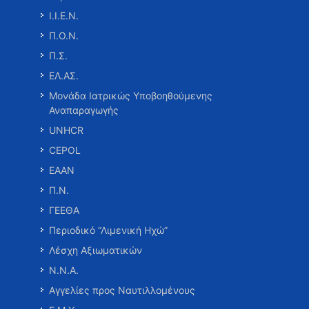
Ι.Ι.Ε.Ν.
Π.Ο.Ν.
Π.Σ.
ΕΛ.ΑΣ.
Μονάδα Ιατρικώς Υποβοηθούμενης
Αναπαραγωγής
UNHCR
CEPOL
ΕΑΑΝ
Π.Ν.
ΓΕΕΘΑ
Περιοδικό “Λιμενική Ηχώ”
Λέσχη Αξιωματικών
Ν.Ν.Α.
Αγγελίες προς Ναυτιλλομένους