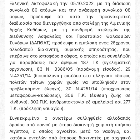
Ελληνική Ακτοφυλακή την 05.10.2022, με τη διάσωση
συνολικά 80 ατόμων και την ανάσυρση συνολικά 08
σορών, προέκυψε ότι κατά την προανακριτική
διαδικασία που διενεργήθηκε από στελέχη της Λιμενικής
Αρχής Κυθήρων, με τη συνδρομή στελεχών της
Διεύθυνσης Ασφαλείας και Προστασίας Θαλασσίων
Συνόρων (ΔΑΠΘΑΣ) προέκυψε η εμπλοκή ενός 26χρονου
αλλοδαπού διακινητή, συριακής υπηκοότητας, που
επέβαινε στο ιστιοφόρο σκάφος, ο οποίος και συνελήφθη
για παραβάσεις των άρθρων 187 ΠΚ (εγκληματική
οργάνωση), 83 Ν. 3386/05 (παράνομη είσοδος), 29
Ν.4251/14 (διευκόλυνση εισόδου στο ελληνικό έδαφος
πολιτών τρίτων χωρών χωρίς να υποβληθούν στον
προβλεπόμενο έλεγχο), 30 Ν.4251/14 (υποχρεώσεις
μεταφορέων-κυρώσεις), 306 Π.Κ. (έκθεση ζωής σε
κίνδυνο), 302 Π.Κ. (ανθρωποκτονία εξ αμελείας) και 277
Π.Κ. (πρόκληση ναυαγίου).
Συγκεκριμένα o ανωτέρω συλληφθείς αλλοδαπός
δρούσε από κοινού με έτερο διακινητή-χειριστή υπήκοο
Αιγύπτου, ο οποίος αγνοείται μετά το ναυάγιο, και
κατόπιν εντολών από έτερους διακινητές με αρχηγικό