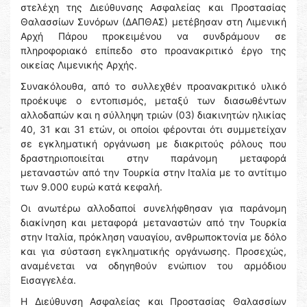
στελέχη της Διεύθυνσης Ασφαλείας και Προστασίας
Θαλασσίων Συνόρων (ΔΑΠΘΑΣ) μετέβησαν στη Λιμενική
Αρχή Πάρου προκειμένου να συνδράμουν σε
πληροφοριακό επίπεδο στο προανακριτικό έργο της
οικείας Λιμενικής Αρχής.
Συνακόλουθα, από το συλλεχθέν προανακριτικό υλικό
προέκυψε ο εντοπισμός, μεταξύ των διασωθέντων
αλλοδαπών και η σύλληψη τριών (03) διακινητών ηλικίας
40, 31 και 31 ετών, οι οποίοι φέρονται ότι συμμετείχαν
σε εγκληματική οργάνωση με διακριτούς ρόλους που
δραστηριοποιείται στην παράνομη μεταφορά
μεταναστών από την Τουρκία στην Ιταλία με το αντίτιμο
των 9.000 ευρώ κατά κεφαλή.
Οι ανωτέρω αλλοδαποί συνελήφθησαν για παράνομη
διακίνηση και μεταφορά μεταναστών από την Τουρκία
στην Ιταλία, πρόκληση ναυαγίου, ανθρωποκτονία με δόλο
και για σύσταση εγκληματικής οργάνωσης. Προσεχώς,
αναμένεται να οδηγηθούν ενώπιον του αρμόδιου
Εισαγγελέα.
Η Διεύθυνση Ασφαλείας και Προστασίας Θαλασσίων