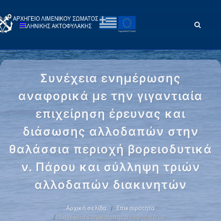
Συνέχεια ενημέρωσης
αναφορικά με την γιγαντιαία
επιχείρηση έρευνας και
διάσωσης αλλοδαπών στην
θαλάσσια περιοχή βορειοδυτικά
ν. Πάρου και σύλληψη τριών
αλλοδαπών διακινητών
Αρχική σελίδα
Επικαιρότητα
Συνέχεια ενημέρωσης αναφορικά με …