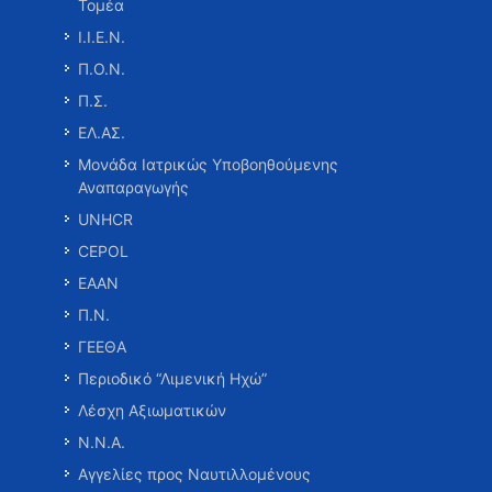
Τομέα
Ι.Ι.Ε.Ν.
Π.Ο.Ν.
Π.Σ.
ΕΛ.ΑΣ.
Μονάδα Ιατρικώς Υποβοηθούμενης
Αναπαραγωγής
UNHCR
CEPOL
ΕΑΑΝ
Π.Ν.
ΓΕΕΘΑ
Περιοδικό “Λιμενική Ηχώ”
Λέσχη Αξιωματικών
Ν.Ν.Α.
Αγγελίες προς Ναυτιλλομένους