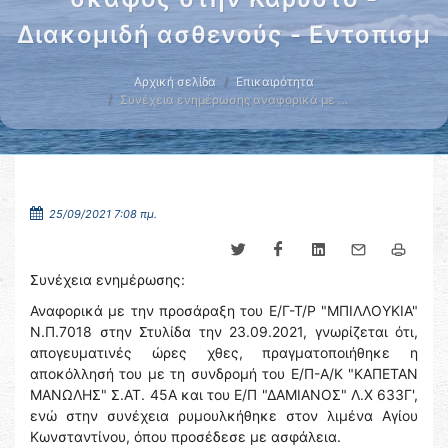
Διακομιδή ασθενούς - Εντοπισμ
Αρχική σελίδα
Επικαιρότητα
Συνέχεια ενημέρωσης αναφορικά με …
25/09/2021 7:08 πμ.
Συνέχεια ενημέρωσης:
Αναφορικά με την προσάραξη του Ε/Γ-Τ/Ρ "ΜΠΙΛΛΟΥΚΙΑ"
Ν.Π.7018 στην Στυλίδα την 23.09.2021, γνωρίζεται ότι,
απογευματινές ώρες χθες, πραγματοποιήθηκε η
αποκόλλησή του με τη συνδρομή του Ε/Π-Α/Κ "ΚΑΠΕΤΑΝ
ΜΑΝΩΛΗΣ" Σ.ΑΤ. 45Α και του Ε/Π "ΔΑΜΙΑΝΟΣ" Λ.Χ 633Γ',
ενώ στην συνέχεια ρυμουλκήθηκε στον λιμένα Αγίου
Κωνσταντίνου, όπου προσέδεσε με ασφάλεια.