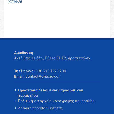
07/08/26
Διεύθυνση
Ακτή Βασιλειάδη, Πύλες Ε1-Ε2, Δραπετσώνα
Τηλέφωνο:
+30 213 137 1700
Email:
contact@yna.gov.gr
Προστασία δεδομένων προσωπικού
χαρακτήρα
Πολιτική για αρχεία καταγραφής και cookies
Δήλωση προσβασιμότητας