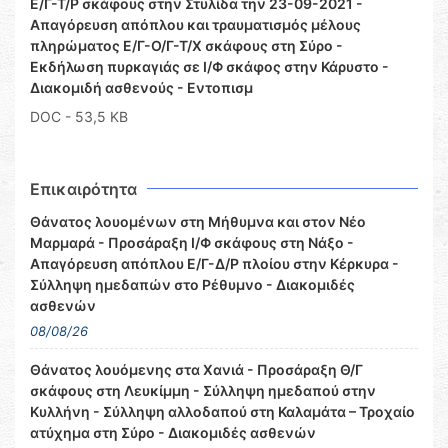
Ε/Γ-Τ/Ρ σκάφους στην Στυλίδα την 23-09-2021 -
Απαγόρευση απόπλου και τραυματισμός μέλους
πληρώματος Ε/Γ-Ο/Γ-Τ/Χ σκάφους στη Σύρο -
Εκδήλωση πυρκαγιάς σε Ι/Φ σκάφος στην Κάρυστο -
Διακομιδή ασθενούς - Εντοπισμ
DOC
- 53,5 KB
Επικαιρότητα
Θάνατος λουομένων στη Μήθυμνα και στον Νέο
Μαρμαρά - Προσάραξη Ι/Φ σκάφους στη Νάξο -
Απαγόρευση απόπλου Ε/Γ-Δ/Ρ πλοίου στην Κέρκυρα -
Σύλληψη ημεδαπών στο Ρέθυμνο - Διακομιδές
ασθενών
08/08/26
Θάνατος λουόμενης στα Χανιά - Προσάραξη Θ/Γ
σκάφους στη Λευκίμμη - Σύλληψη ημεδαπού στην
Κυλλήνη - Σύλληψη αλλοδαπού στη Καλαμάτα – Τροχαίο
ατύχημα στη Σύρο - Διακομιδές ασθενών