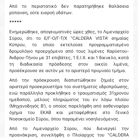
Από το περιστατικό δεν παρατηρήθηκε θαλάσσια
ρύπανση, ούτε εισροή υδάτων.
*****
Ενημερώθηκε, απογευματινές ώρες χθες, το Λιμεναρχείο
Σύρου, ότι το Ε/Γ-Ο/Γ-Τ/Χ ''CALDERA VISTA' σημαίας
Κύπρου, το οποίο εκτελούσε προγραμματισμένο
δρομολόγιο προερχόμενο από τους λιμένες Καρύστου-
Άνδρου-Τήνου με 31 επιβάτες, 1 Ε.Ι.Χ. και 1 δίκυκλο, κατά
τη διαδικασία πρόσδεσης στον οικείο λιμένα,
προσέκρουσε σε αυτόν με το αριστερό πρυμναίο τμήμα.
Από την πρόσκρουση διαπιστώθηκαν ζημιές στον
αριστερό προσκρουστήρα του συστήματος υδροπρόωσης,
ενώ παράλληλα προκλήθηκε ο τραυματισμός 31χρονου
ημεδαπού, μέλους πληρώματος του εν λόγω πλοίου
(Μηχανοδηγός Β'), ο οποίος παρελήφθη από ασθενοφόρο
όχημα του ΕΚΑΒ και μεταφέρθηκε στο Γενικό
Νοσοκομείο Σύρου, όπου παραμένει νοσηλευόμενος.
Από το Λιμεναρχείο Σύρου, που διενεργεί την
προανάκριση, συνελήφθη ο Πλοίαρχος του "CALDERA