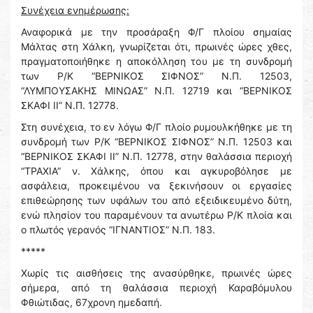
Συνέχεια ενημέρωσης:
Αναφορικά με την προσάραξη Φ/Γ πλοίου σημαίας
Μάλτας στη Χάλκη, γνωρίζεται ότι, πρωινές ώρες χθες,
πραγματοποιήθηκε η αποκόλληση του με τη συνδρομή
των Ρ/Κ “ΒΕΡΝΙΚΟΣ ΣΙΦΝΟΣ” Ν.Π. 12503,
“ΛΥΜΠΟΥΣΑΚΗΣ ΜΙΝΩΑΣ” Ν.Π. 12719 και “ΒΕΡΝΙΚΟΣ
ΣΚΑΦΙ ΙΙ” Ν.Π. 12778.
Στη συνέχεια, το εν λόγω Φ/Γ πλοίο ρυμουλκήθηκε με τη
συνδρομή των Ρ/Κ “ΒΕΡΝΙΚΟΣ ΣΙΦΝΟΣ” Ν.Π. 12503 και
“ΒΕΡΝΙΚΟΣ ΣΚΑΦΙ ΙΙ” Ν.Π. 12778, στην θαλάσσια περιοχή
“ΤΡΑΧΙΑ” ν. Χάλκης, όπου και αγκυροβόλησε με
ασφάλεια, προκειμένου να ξεκινήσουν οι εργασίες
επιθεώρησης των υφάλων του από εξειδικευμένο δύτη,
ενώ πλησίον του παραμένουν τα ανωτέρω Ρ/Κ πλοία και
ο πλωτός γερανός “ΙΓΝΑΝΤΙΟΣ” Ν.Π. 183.
*****
Χωρίς τις αισθήσεις της ανασύρθηκε, πρωινές ώρες
σήμερα, από τη θαλάσσια περιοχή Καραβόμυλου
Φθιώτιδας, 67χρονη ημεδαπή.