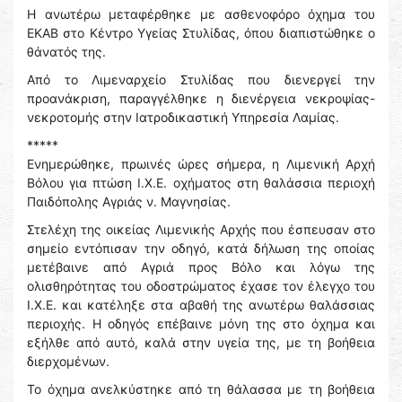
Η ανωτέρω μεταφέρθηκε με ασθενοφόρο όχημα του
ΕΚΑΒ στο Κέντρο Υγείας Στυλίδας, όπου διαπιστώθηκε ο
θάνατός της.
Από το Λιμεναρχείο Στυλίδας που διενεργεί την
προανάκριση, παραγγέλθηκε η διενέργεια νεκροψίας-
νεκροτομής στην Ιατροδικαστική Υπηρεσία Λαμίας.
*****
Ενημερώθηκε, πρωινές ώρες σήμερα, η Λιμενική Αρχή
Βόλου για πτώση Ι.Χ.Ε. οχήματος στη θαλάσσια περιοχή
Παιδόπολης Αγριάς ν. Μαγνησίας.
Στελέχη της οικείας Λιμενικής Αρχής που έσπευσαν στο
σημείο εντόπισαν την οδηγό, κατά δήλωση της οποίας
μετέβαινε από Αγριά προς Βόλο και λόγω της
ολισθηρότητας του οδοστρώματος έχασε τον έλεγχο του
Ι.Χ.Ε. και κατέληξε στα αβαθή της ανωτέρω θαλάσσιας
περιοχής. Η οδηγός επέβαινε μόνη της στο όχημα και
εξήλθε από αυτό, καλά στην υγεία της, με τη βοήθεια
διερχομένων.
Το όχημα ανελκύστηκε από τη θάλασσα με τη βοήθεια