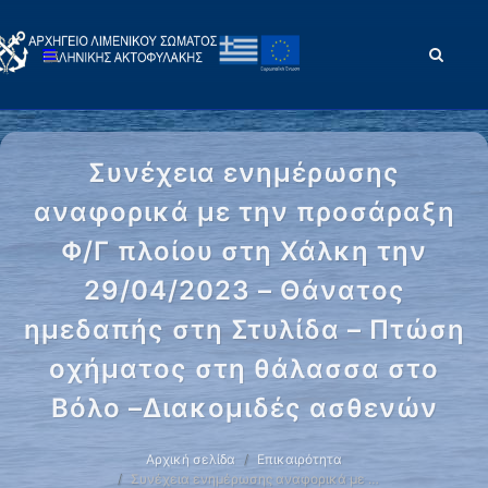
Συνέχεια ενημέρωσης
αναφορικά με την προσάραξη
Φ/Γ πλοίου στη Χάλκη την
29/04/2023 – Θάνατος
ημεδαπής στη Στυλίδα – Πτώση
οχήματος στη θάλασσα στο
Βόλο –Διακομιδές ασθενών
Αρχική σελίδα
Επικαιρότητα
Συνέχεια ενημέρωσης αναφορικά με …