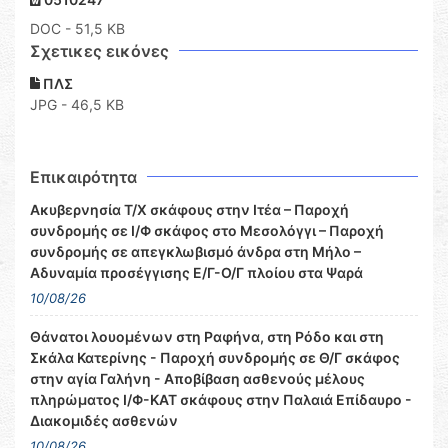
DOC
- 51,5 KB
Σχετικες εικόνες
ΠΛΣ
JPG - 46,5 KB
Επικαιρότητα
Ακυβερνησία Τ/Χ σκάφους στην Ιτέα – Παροχή
συνδρομής σε Ι/Φ σκάφος στο Μεσολόγγι – Παροχή
συνδρομής σε απεγκλωβισμό άνδρα στη Μήλο –
Αδυναμία προσέγγισης Ε/Γ-Ο/Γ πλοίου στα Ψαρά
10/08/26
Θάνατοι λουομένων στη Ραφήνα, στη Ρόδο και στη
Σκάλα Κατερίνης - Παροχή συνδρομής σε Θ/Γ σκάφος
στην αγία Γαλήνη - Αποβίβαση ασθενούς μέλους
πληρώματος Ι/Φ-ΚΑΤ σκάφους στην Παλαιά Επίδαυρο -
Διακομιδές ασθενών
10/08/26